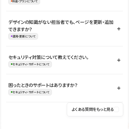
理、セキュリティ確認、既存システムとの連携など、個別の要件が
料金・プランについて
め、移行後にページ構成やデザイン、CMS設計、URL・リダイレク
ある場合はご相談いただけます。サイトの規模や運用体制に応じ
ト設定などの確認が必要です。
て、適したプランや進め方をご案内します。要件が固まりきってい
公開ページ数、バージョン履歴の期間、CMS利用数の上限、権限
デザインの知識がない担当者でも、ページを更新・追加
ない段階でも、お問い合わせください。
管理の有無などがプランごとに異なります。詳しくは料金プランペ
できますか？
お問合せはこちら
ージをご覧ください。
運用・更新について
料金プランはこちら
はい。CMSやコンポーネントを活用して更新範囲を設計しておく
セキュリティ対策について教えてください。
ことで、デザインを崩しにくい状態で運用できます。 さらにコン
セキュリティ・サポートについて
テンツ編集モードを使うと、編集できる範囲をテキスト・画像・ア
イコンなどに絞れるため、担当者ごとの見た目のばらつきを抑え
Studioでは、公開サイトやサービスを安全に利用できるよう、通信
困ったときのサポートはありますか？
ながらレイアウトに影響を与えずに更新作業を進めやすくなりま
の暗号化、データ保護、アクセス管理、脆弱性対策など、複数の観
セキュリティ・サポートについて
す。
点からセキュリティ対策を行っています。Studioで公開したサイト
はSSL/TLSによる通信暗号化に対応しており、悪質なスクリプトの
よくある質問をもっと見る
操作方法や機能については、ヘルプセンターでご確認いただけま
実行制限や、不正アクセス・攻撃への対策も実施しています。
す。編集、公開、CMS、フォーム、ドメイン設定など、目的に合
Studioのセキュリティ対策について
わせて記事を検索できます。有人サポート（チャット）は Mini プ