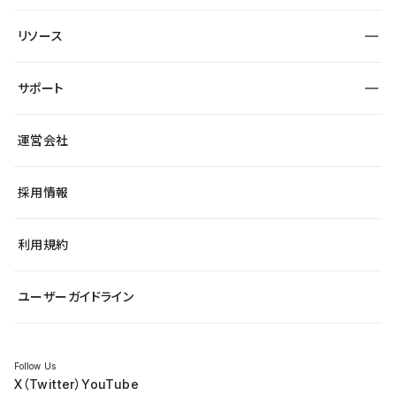
宿泊・レジャー
大企業・エンタープライズ
ワークスペース
サイト制作事例
エンタメ
リソース
より自在に
制作会社
自治体
テンプレートを探す
Figma to Studio
広告代理店・コンサル
サポート
課題から探す
制作会社を探す
Lottie for Studio
スタートアップ
マーケターでのLP運用
総合窓口
サイト制作事例
アクセシビリティ
運営会社
飲食店
よくある質問
WordPressからの移行
ブログ
ヘルプセンター
小売・EC
サイト導線の変更
最新情報
採用情報
システムステータス
Studio Community
学習コンテンツ
利用規約
公式YouTube
全国ワークショップ
ユーザーガイドライン
セミナー
Follow Us
X（Twitter）
YouTube