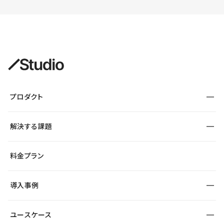
プロダクト
構築
解決する課題
デザインエディタ
CMS
サイト種別から探す
料金プラン
コーポレートサイト
フォーム
SEO
採用サイト
導入事例
運用
サービスサイト
サイト運用
事例インタビュー
業種から探す
ユースケース
セキュリティ
導入企業