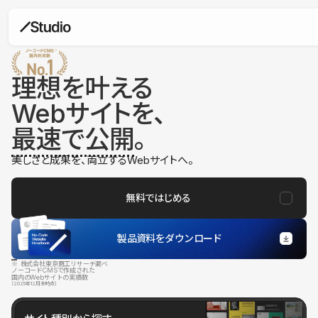
理想を叶える
Webサイトを、
最速で公開
。
美しさと成果を、両立するWebサイトへ。
無料ではじめる
製品資料をダウンロード
※ 株式会社東京商工リサーチ調べ
ノーコードCMSで作成された
国内のWebサイトの実績数
（2025年12月末時点）