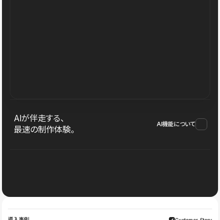
AIが伴走する、
AI機能について
最速の制作体験。
導入事例
Customer Story