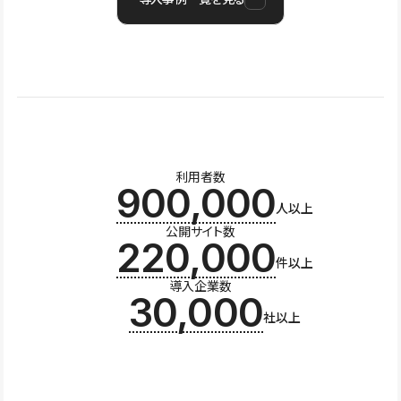
利用者数
900,000
人以上
公開サイト数
220,000
件以上
導入企業数
30,000
社以上