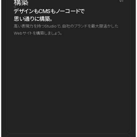
構築
01
デザインもCMSもノーコードで
思い通りに構築。
高い表現力を持つStudioで、自社のブランドを最大限活かした
Webサイトを構築しましょう。