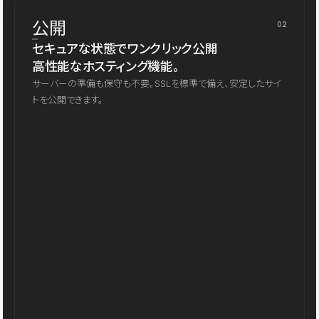
公開
02
セキュアな状態でワンクリック公開
高性能なホスティング機能。
サーバーの準備も保守も不要。SSLを標準で備え、安定したサイ
トを公開できます。