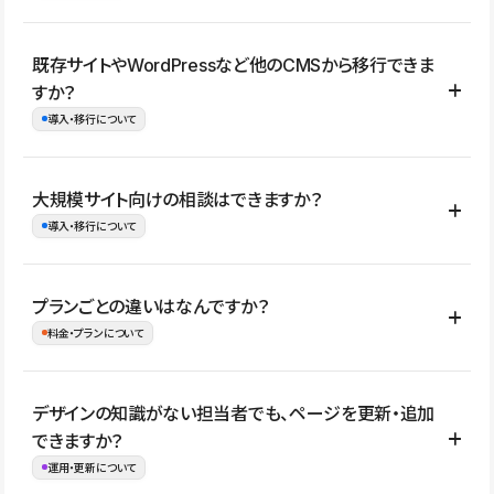
コーポレートサイト、サービスサイト、LP、採用サイト、ブロ
既存サイトやWordPressなど他のCMSから移行できま
グ・メディア、イベントサイト、店舗・商品紹介サイト、ポートフ
すか？
ォリオなど幅広く制作できます。
導入・移行について
制作事例はこちら
はい。既存サイトの構成やコンテンツ、URLを整理したうえで、
大規模サイト向けの相談はできますか？
Studio上に再構築する形で移行できます。 WordPressの場合は、
導入・移行について
XMLファイルを使って投稿記事や固定ページ、カテゴリー、タグな
どの一部データをStudio CMSへインポートできます。ただし、サ
はい。アクセス規模が大きいサイトや、複数部門での運用、権限管
プランごとの違いはなんですか？
イト全体のデザインや設定がそのまま移行されるわけではないた
理、セキュリティ確認、既存システムとの連携など、個別の要件が
料金・プランについて
め、移行後にページ構成やデザイン、CMS設計、URL・リダイレク
ある場合はご相談いただけます。サイトの規模や運用体制に応じ
ト設定などの確認が必要です。
て、適したプランや進め方をご案内します。要件が固まりきってい
公開ページ数、バージョン履歴の期間、CMS利用数の上限、権限
デザインの知識がない担当者でも、ページを更新・追加
ない段階でも、お問い合わせください。
管理の有無などがプランごとに異なります。詳しくは料金プランペ
できますか？
お問合せはこちら
ージをご覧ください。
運用・更新について
料金プランはこちら