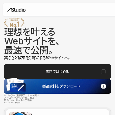
理想を叶える
Webサイトを、
最速で公開
。
美しさと成果を、両立するWebサイトへ。
無料ではじめる
製品資料をダウンロード
※ 株式会社東京商工リサーチ調べ
ノーコードCMSで作成された
国内のWebサイトの実績数
（2025年12月末時点）