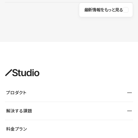
最新情報をもっと見る
プロダクト
構築
解決する課題
デザインエディタ
CMS
サイト種別から探す
料金プラン
コーポレートサイト
フォーム