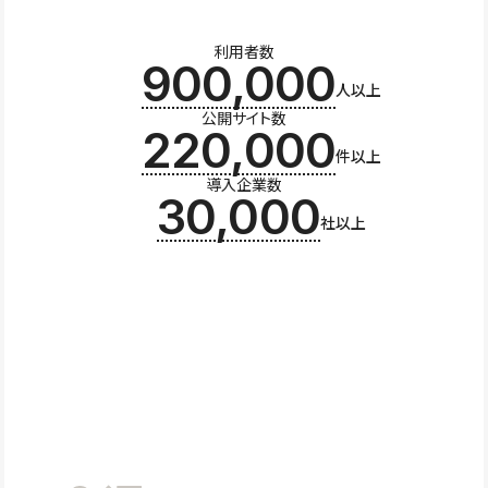
利用者数
900,000
人以上
公開サイト数
220,000
件以上
導入企業数
30,000
社以上