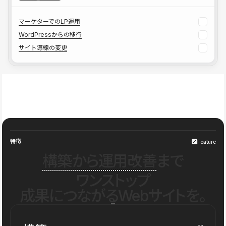
マーケターでのLP運用
WordPressからの移行
サイト導線の変更
特徴
Feature
構築から運用改善
まで
ワンストップ
成果につながるWebサイトを。