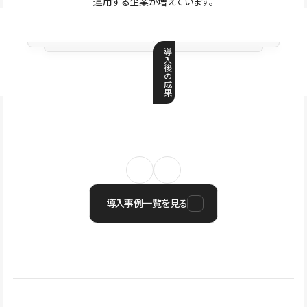
運用する企業が増えています。
導
入
後
の
成
果
導入事例一覧を見る