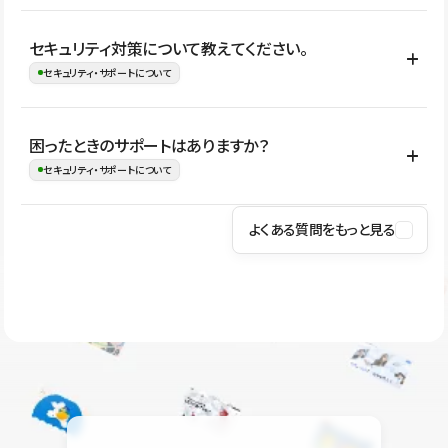
はい。CMSやコンポーネントを活用して更新範囲を設計しておく
セキュリティ対策について教えてください。
ことで、デザインを崩しにくい状態で運用できます。 さらにコン
セキュリティ・サポートについて
テンツ編集モードを使うと、編集できる範囲をテキスト・画像・ア
イコンなどに絞れるため、担当者ごとの見た目のばらつきを抑え
Studioでは、公開サイトやサービスを安全に利用できるよう、通信
困ったときのサポートはありますか？
ながらレイアウトに影響を与えずに更新作業を進めやすくなりま
の暗号化、データ保護、アクセス管理、脆弱性対策など、複数の観
セキュリティ・サポートについて
す。
点からセキュリティ対策を行っています。Studioで公開したサイト
はSSL/TLSによる通信暗号化に対応しており、悪質なスクリプトの
よくある質問をもっと見る
操作方法や機能については、ヘルプセンターでご確認いただけま
実行制限や、不正アクセス・攻撃への対策も実施しています。
す。編集、公開、CMS、フォーム、ドメイン設定など、目的に合
Studioのセキュリティ対策について
わせて記事を検索できます。有人サポート（チャット）は Mini プ
ラン以上のご契約プロジェクトでご利用いただけます。そのほか、
ユーザー同士で質問・相談できるコミュニティもご利用ください。
ヘルプセンターはこちら