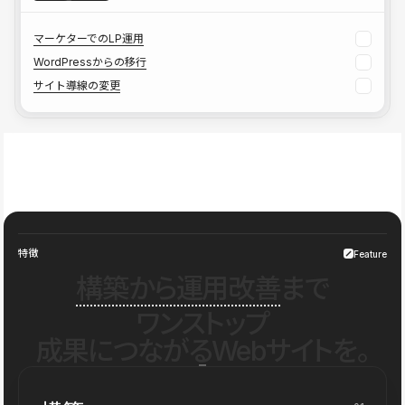
マーケターでのLP運用
WordPressからの移行
サイト導線の変更
特徴
Feature
構築から運用改善
まで
ワンストップ
成果につながるWebサイトを。