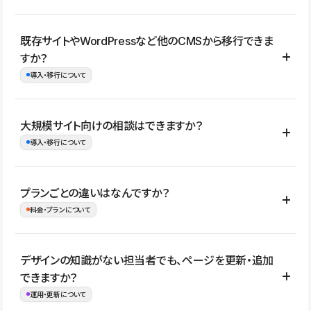
コーポレートサイト、サービスサイト、LP、採用サイト、ブロ
既存サイトやWordPressなど他のCMSから移行できま
グ・メディア、イベントサイト、店舗・商品紹介サイト、ポートフ
すか？
ォリオなど幅広く制作できます。
導入・移行について
制作事例はこちら
はい。既存サイトの構成やコンテンツ、URLを整理したうえで、
大規模サイト向けの相談はできますか？
Studio上に再構築する形で移行できます。 WordPressの場合は、
導入・移行について
XMLファイルを使って投稿記事や固定ページ、カテゴリー、タグな
どの一部データをStudio CMSへインポートできます。ただし、サ
はい。アクセス規模が大きいサイトや、複数部門での運用、権限管
プランごとの違いはなんですか？
イト全体のデザインや設定がそのまま移行されるわけではないた
理、セキュリティ確認、既存システムとの連携など、個別の要件が
料金・プランについて
め、移行後にページ構成やデザイン、CMS設計、URL・リダイレク
ある場合はご相談いただけます。サイトの規模や運用体制に応じ
ト設定などの確認が必要です。
て、適したプランや進め方をご案内します。要件が固まりきってい
公開ページ数、バージョン履歴の期間、CMS利用数の上限、権限
デザインの知識がない担当者でも、ページを更新・追加
ない段階でも、お問い合わせください。
管理の有無などがプランごとに異なります。詳しくは料金プランペ
できますか？
お問合せはこちら
ージをご覧ください。
運用・更新について
料金プランはこちら