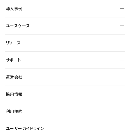
SEO
採用サイト
導入事例
運用
サービスサイト
サイト運用
事例インタビュー
業種から探す
ユースケース
セキュリティ
導入企業
宿泊・レジャー
大企業・エンタープライズ
ワークスペース
サイト制作事例
エンタメ
リソース
より自在に
制作会社
自治体
テンプレートを探す
Figma to Studio
広告代理店・コンサル
サポート
課題から探す
制作会社を探す
Lottie for Studio
スタートアップ
マーケターでのLP運用
総合窓口
サイト制作事例
アクセシビリティ
運営会社
飲食店
よくある質問
WordPressからの移行
ブログ
ヘルプセンター
小売・EC
サイト導線の変更
最新情報
採用情報
システムステータス
Studio Community
学習コンテンツ
利用規約
公式YouTube
全国ワークショップ
ユーザーガイドライン