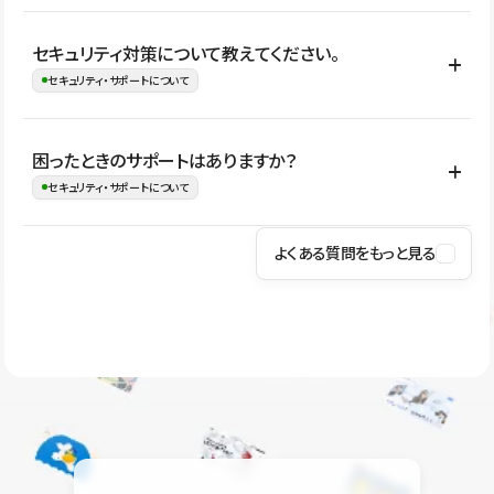
はい。CMSやコンポーネントを活用して更新範囲を設計しておく
セキュリティ対策について教えてください。
ことで、デザインを崩しにくい状態で運用できます。 さらにコン
セキュリティ・サポートについて
テンツ編集モードを使うと、編集できる範囲をテキスト・画像・ア
イコンなどに絞れるため、担当者ごとの見た目のばらつきを抑え
Studioでは、公開サイトやサービスを安全に利用できるよう、通信
困ったときのサポートはありますか？
ながらレイアウトに影響を与えずに更新作業を進めやすくなりま
の暗号化、データ保護、アクセス管理、脆弱性対策など、複数の観
セキュリティ・サポートについて
す。
点からセキュリティ対策を行っています。Studioで公開したサイト
はSSL/TLSによる通信暗号化に対応しており、悪質なスクリプトの
よくある質問をもっと見る
操作方法や機能については、ヘルプセンターでご確認いただけま
実行制限や、不正アクセス・攻撃への対策も実施しています。
す。編集、公開、CMS、フォーム、ドメイン設定など、目的に合
Studioのセキュリティ対策について
わせて記事を検索できます。有人サポート（チャット）は Mini プ
ラン以上のご契約プロジェクトでご利用いただけます。そのほか、
ユーザー同士で質問・相談できるコミュニティもご利用ください。
ヘルプセンターはこちら