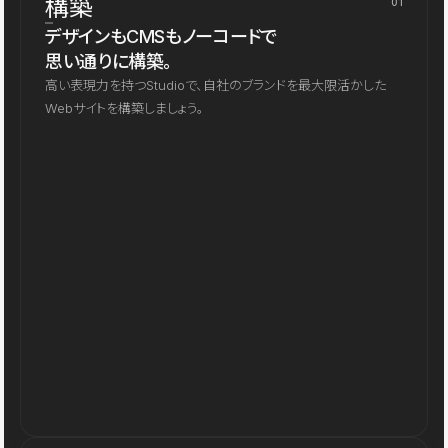
構築
01
デザインもCMSもノーコードで
思い通りに構築。
高い表現力を持つStudioで、自社のブランドを最大限活かした
Webサイトを構築しましょう。