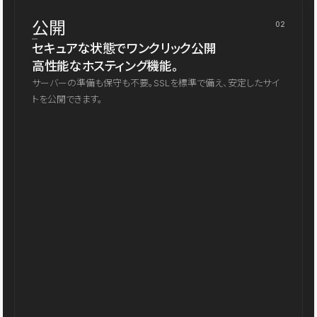
公開
02
セキュアな状態でワンクリック公開
高性能なホスティング機能。
サーバーの準備も保守も不要。SSLを標準で備え、安定したサイ
トを公開できます。