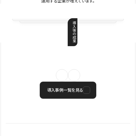
運用する企業が増えています。
導
入
後
の
成
果
導入事例一覧を見る