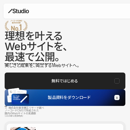
理想を叶える
Webサイトを、
最速で公開
。
美しさと成果を、両立するWebサイトへ。
無料ではじめる
製品資料をダウンロード
※ 株式会社東京商工リサーチ調べ
ノーコードCMSで作成された
国内のWebサイトの実績数
（2025年12月末時点）