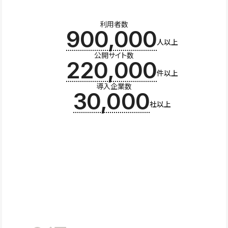
利用者数
900,000
人以上
公開サイト数
220,000
件以上
導入企業数
30,000
社以上