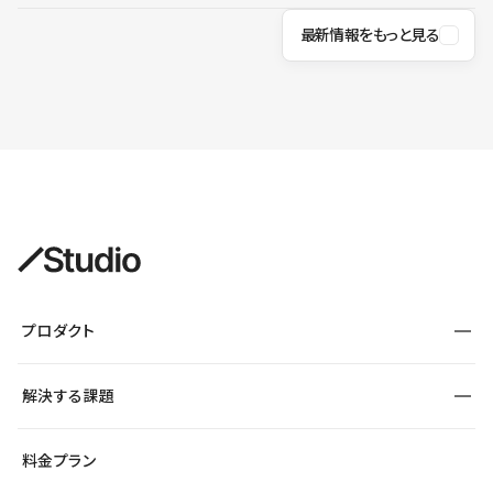
最新情報をもっと見る
プロダクト
構築
解決する課題
デザインエディタ
CMS
サイト種別から探す
料金プラン
コーポレートサイト
フォーム