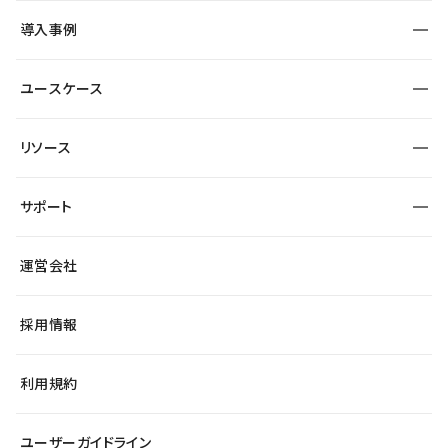
SEO
採用サイト
導入事例
運用
サービスサイト
サイト運用
事例インタビュー
業種から探す
ユースケース
セキュリティ
導入企業
宿泊・レジャー
大企業・エンタープライズ
ワークスペース
サイト制作事例
エンタメ
リソース
より自在に
制作会社
自治体
テンプレートを探す
Figma to Studio
広告代理店・コンサル
サポート
課題から探す
制作会社を探す
Lottie for Studio
スタートアップ
マーケターでのLP運用
総合窓口
サイト制作事例
アクセシビリティ
運営会社
飲食店
よくある質問
WordPressからの移行
ブログ
ヘルプセンター
小売・EC
サイト導線の変更
最新情報
採用情報
システムステータス
Studio Community
学習コンテンツ
利用規約
公式YouTube
全国ワークショップ
ユーザーガイドライン