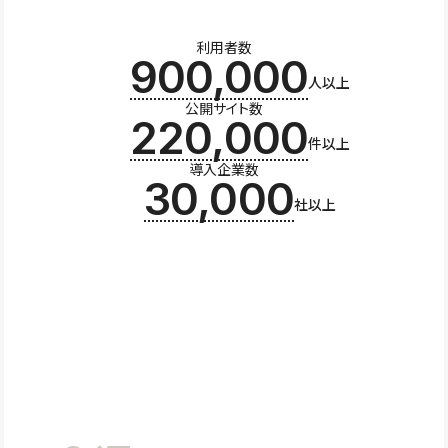
利用者数
900,000
人以上
公開サイト数
220,000
件以上
導入企業数
30,000
社以上