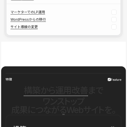
マーケターでのLP運用
WordPressからの移行
サイト導線の変更
特徴
Feature
構築から運用改善
まで
ワンストップ
成果につながるWebサイトを。