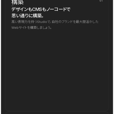
構築
01
デザインもCMSもノーコードで
思い通りに構築。
高い表現力を持つStudioで、自社のブランドを最大限活かした
Webサイトを構築しましょう。