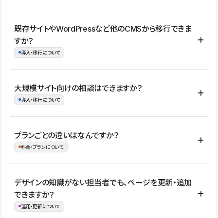
コーポレートサイト、サービスサイト、LP、採用サイト、ブロ
既存サイトやWordPressなど他のCMSから移行できま
グ・メディア、イベントサイト、店舗・商品紹介サイト、ポートフ
すか？
ォリオなど幅広く制作できます。
導入・移行について
制作事例はこちら
はい。既存サイトの構成やコンテンツ、URLを整理したうえで、
大規模サイト向けの相談はできますか？
Studio上に再構築する形で移行できます。 WordPressの場合は、
導入・移行について
XMLファイルを使って投稿記事や固定ページ、カテゴリー、タグな
どの一部データをStudio CMSへインポートできます。ただし、サ
はい。アクセス規模が大きいサイトや、複数部門での運用、権限管
プランごとの違いはなんですか？
イト全体のデザインや設定がそのまま移行されるわけではないた
理、セキュリティ確認、既存システムとの連携など、個別の要件が
料金・プランについて
め、移行後にページ構成やデザイン、CMS設計、URL・リダイレク
ある場合はご相談いただけます。サイトの規模や運用体制に応じ
ト設定などの確認が必要です。
て、適したプランや進め方をご案内します。要件が固まりきってい
公開ページ数、バージョン履歴の期間、CMS利用数の上限、権限
デザインの知識がない担当者でも、ページを更新・追加
ない段階でも、お問い合わせください。
管理の有無などがプランごとに異なります。詳しくは料金プランペ
できますか？
お問合せはこちら
ージをご覧ください。
運用・更新について
料金プランはこちら