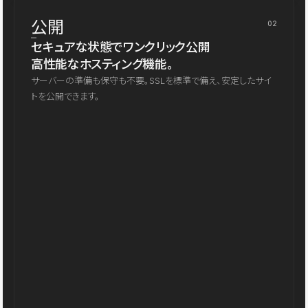
公開
02
セキュアな状態でワンクリック公開
高性能なホスティング機能。
サーバーの準備も保守も不要。SSLを標準で備え、安定したサイ
トを公開できます。