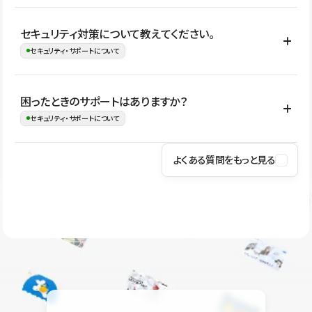
はい。CMSやコンポーネントを活用して更新範囲を設計しておく
セキュリティ対策について教えてください。
ことで、デザインを崩しにくい状態で運用できます。 さらにコン
セキュリティ・サポートについて
テンツ編集モードを使うと、編集できる範囲をテキスト・画像・ア
イコンなどに絞れるため、担当者ごとの見た目のばらつきを抑え
Studioでは、公開サイトやサービスを安全に利用できるよう、通信
困ったときのサポートはありますか？
ながらレイアウトに影響を与えずに更新作業を進めやすくなりま
の暗号化、データ保護、アクセス管理、脆弱性対策など、複数の観
セキュリティ・サポートについて
す。
点からセキュリティ対策を行っています。Studioで公開したサイト
はSSL/TLSによる通信暗号化に対応しており、悪質なスクリプトの
よくある質問をもっと見る
操作方法や機能については、ヘルプセンターでご確認いただけま
実行制限や、不正アクセス・攻撃への対策も実施しています。
す。編集、公開、CMS、フォーム、ドメイン設定など、目的に合
Studioのセキュリティ対策について
わせて記事を検索できます。有人サポート（チャット）は Mini プ
ラン以上のご契約プロジェクトでご利用いただけます。そのほか、
ユーザー同士で質問・相談できるコミュニティもご利用ください。
ヘルプセンターはこちら