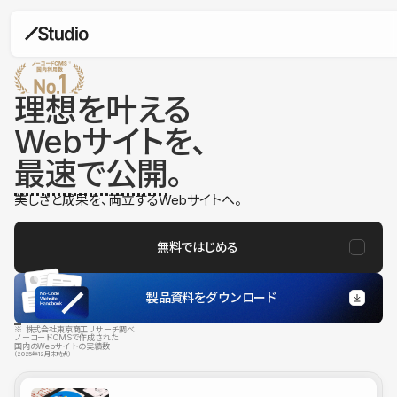
理想を叶える
Webサイトを、
最速で公開
。
美しさと成果を、両立するWebサイトへ。
無料ではじめる
製品資料をダウンロード
※ 株式会社東京商工リサーチ調べ
ノーコードCMSで作成された
国内のWebサイトの実績数
（2025年12月末時点）