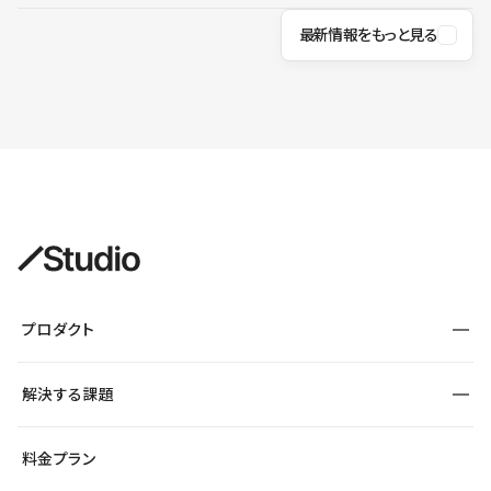
最新情報をもっと見る
プロダクト
構築
解決する課題
デザインエディタ
CMS
サイト種別から探す
料金プラン
コーポレートサイト
フォーム