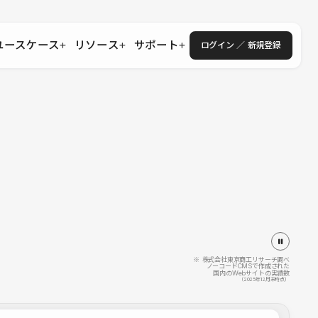
ユースケース
リソース
サポート
ログイン ／ 新規登録
・エンタープライズ
ス
相談窓口
学習コンテンツ
目的に沿ったサポートコンテンツを探す
 Store
Studio Academy
社
よくある質問
ートから始める
公式YouTubeの動画で学ぶ
採用
導入にあたってよくある質問を探す
理店・コンサル
o Showcase
全国ワークショップ
ヘルプセンター
を見る
基本操作を学ぶイベントを探す
トアップ
操作や機能に関するマニュアルを探す
 Community
セミナー
システムステータス
同士で繋がり知見を深める
技術向上に役立つイベントを探す
不具合・障害情報を確認する
 Experts
C
作会社を探す
※ 株式会社東京商工リサーチ調べ
ノーコードCMSで作成された
国内のWebサイトの実績数
 Blog
（2025年12月末時点）
見る
s New