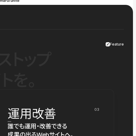
Feature
ストップ
トを。
運用改善
03
誰でも運用・改善できる
成果の出るWebサイトへ。