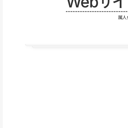
Webサ
属人