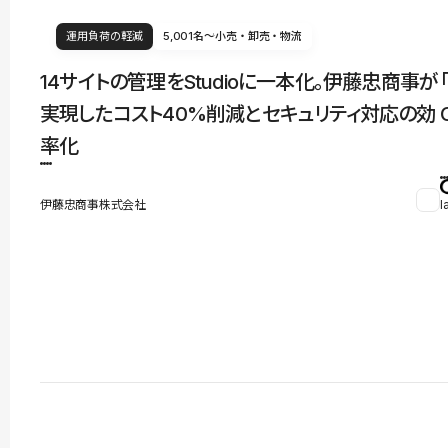
運用負荷の軽減
5,001名〜
小売・卸売・物流
14サイトの管理をStudioに一本化。伊藤忠商事が
実現したコスト40%削減とセキュリティ対応の効
率化
伊藤忠商事株式会社
l