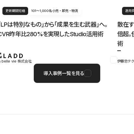
更新期間短縮
101〜1,000名
小売・卸売・物流
運用
「LPは特別なもの」から「成果を生む武器」へ。
散在す
CVR昨年比280%を実現したStudio活用術
倍超。
術
a belle vie 株式会社
伊藤忠テク
導入事例一覧を見る