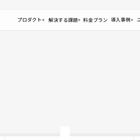
プロダクト
導入事例
解決する課題
料金プラン
運用
より自在に
事例インタビュー
大企業
リソー
お客様からの声をご紹介
サイト運用
Figma to Studio
Studio
制作会
導入企業
安心のバックアップや権限管理
デザインを一瞬でWebサイトに
テンプレ
様々な規模・業種の企業が
広告代
セキュリティ
Lottie for Studio
Studi
Studio Showcase
サイトの安全を守る仕組み
より豊かなアニメーション表現
制作事例
スター
Studioサイトギャラリー
ワークスペース
アクセシビリティ
Studio
複数プロジェクトを一括管理
Webサイトをすべての人に
飲食店
ユーザー
Studio
小売・E
Web制
Studio
ブログを
What'