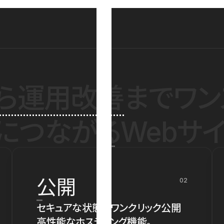
ら運用改善
までワン
につながるWebサイ
公開
02
セキュアな状態でワンクリック公開
高性能なホスティング機能。