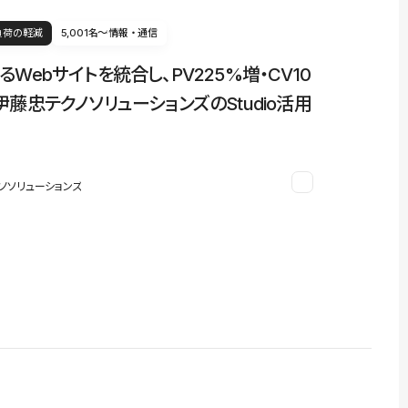
負荷の軽減
5,001名〜
情報・通信
るWebサイトを統合し、PV225%増・CV10
伊藤忠テクノソリューションズのStudio活用
ノソリューションズ