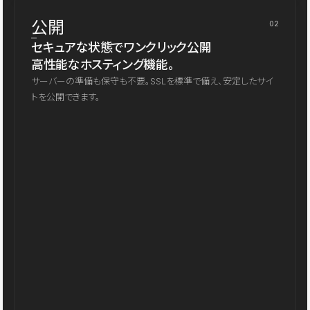
公開
02
セキュアな状態でワンクリック公開
高性能なホスティング機能。
サーバーの準備も保守も不要。SSLを標準で備え、安定したサイ
トを公開できます。