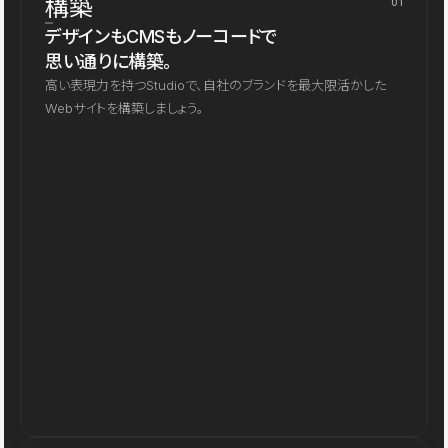
構築
01
デザインもCMSもノーコードで
思い通りに構築。
高い表現力を持つStudioで、自社のブランドを最大限活かした
Webサイトを構築しましょう。