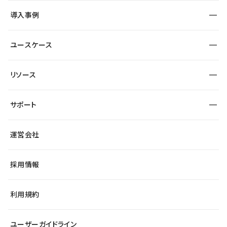
SEO
採用サイト
導入事例
運用
サービスサイト
サイト運用
事例インタビュー
業種から探す
ユースケース
セキュリティ
導入企業
宿泊・レジャー
大企業・エンタープライズ
ワークスペース
サイト制作事例
エンタメ
リソース
より自在に
制作会社
自治体
テンプレートを探す
Figma to Studio
広告代理店・コンサル
サポート
課題から探す
制作会社を探す
Lottie for Studio
スタートアップ
マーケターでのLP運用
総合窓口
サイト制作事例
アクセシビリティ
運営会社
飲食店
よくある質問
WordPressからの移行
ブログ
ヘルプセンター
小売・EC
サイト導線の変更
最新情報
採用情報
システムステータス
Studio Community
学習コンテンツ
利用規約
公式YouTube
全国ワークショップ
ユーザーガイドライン