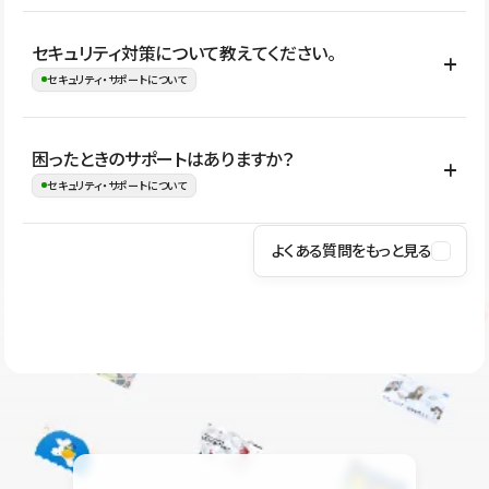
はい。CMSやコンポーネントを活用して更新範囲を設計しておく
セキュリティ対策について教えてください。
ことで、デザインを崩しにくい状態で運用できます。 さらにコン
セキュリティ・サポートについて
テンツ編集モードを使うと、編集できる範囲をテキスト・画像・ア
イコンなどに絞れるため、担当者ごとの見た目のばらつきを抑え
Studioでは、公開サイトやサービスを安全に利用できるよう、通信
困ったときのサポートはありますか？
ながらレイアウトに影響を与えずに更新作業を進めやすくなりま
の暗号化、データ保護、アクセス管理、脆弱性対策など、複数の観
セキュリティ・サポートについて
す。
点からセキュリティ対策を行っています。Studioで公開したサイト
はSSL/TLSによる通信暗号化に対応しており、悪質なスクリプトの
よくある質問をもっと見る
操作方法や機能については、ヘルプセンターでご確認いただけま
実行制限や、不正アクセス・攻撃への対策も実施しています。
す。編集、公開、CMS、フォーム、ドメイン設定など、目的に合
Studioのセキュリティ対策について
わせて記事を検索できます。有人サポート（チャット）は Mini プ
ラン以上のご契約プロジェクトでご利用いただけます。そのほか、
ユーザー同士で質問・相談できるコミュニティもご利用ください。
ヘルプセンターはこちら