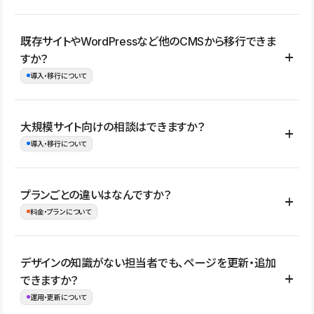
コーポレートサイト、サービスサイト、LP、採用サイト、ブロ
既存サイトやWordPressなど他のCMSから移行できま
グ・メディア、イベントサイト、店舗・商品紹介サイト、ポートフ
すか？
ォリオなど幅広く制作できます。
導入・移行について
制作事例はこちら
はい。既存サイトの構成やコンテンツ、URLを整理したうえで、
大規模サイト向けの相談はできますか？
Studio上に再構築する形で移行できます。 WordPressの場合は、
導入・移行について
XMLファイルを使って投稿記事や固定ページ、カテゴリー、タグな
どの一部データをStudio CMSへインポートできます。ただし、サ
はい。アクセス規模が大きいサイトや、複数部門での運用、権限管
プランごとの違いはなんですか？
イト全体のデザインや設定がそのまま移行されるわけではないた
理、セキュリティ確認、既存システムとの連携など、個別の要件が
料金・プランについて
め、移行後にページ構成やデザイン、CMS設計、URL・リダイレク
ある場合はご相談いただけます。サイトの規模や運用体制に応じ
ト設定などの確認が必要です。
て、適したプランや進め方をご案内します。要件が固まりきってい
公開ページ数、バージョン履歴の期間、CMS利用数の上限、権限
デザインの知識がない担当者でも、ページを更新・追加
ない段階でも、お問い合わせください。
管理の有無などがプランごとに異なります。詳しくは料金プランペ
できますか？
お問合せはこちら
ージをご覧ください。
運用・更新について
料金プランはこちら