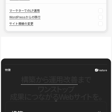
マーケターでのLP運用
WordPressからの移行
サイト導線の変更
特徴
Feature
構築から運用改善
まで
ワンストップ
成果につながるWebサイトを。