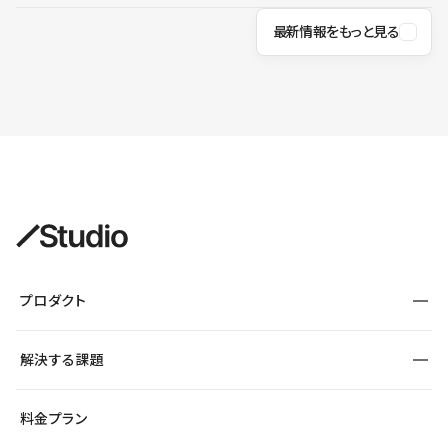
最新情報をもっと見る
プロダクト
構築
解決する課題
デザインエディタ
CMS
サイト種別から探す
料金プラン
コーポレートサイト
フォーム