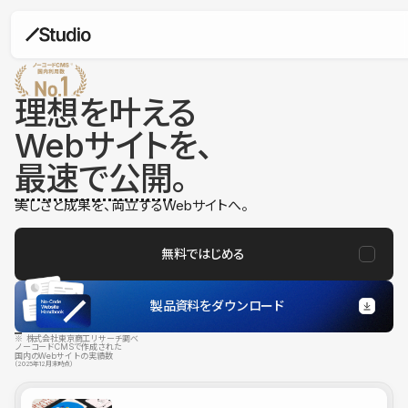
理想を叶える
Webサイトを、
最速で公開
。
美しさと成果を、両立するWebサイトへ。
無料ではじめる
製品資料をダウンロード
※ 株式会社東京商工リサーチ調べ
ノーコードCMSで作成された
国内のWebサイトの実績数
（2025年12月末時点）