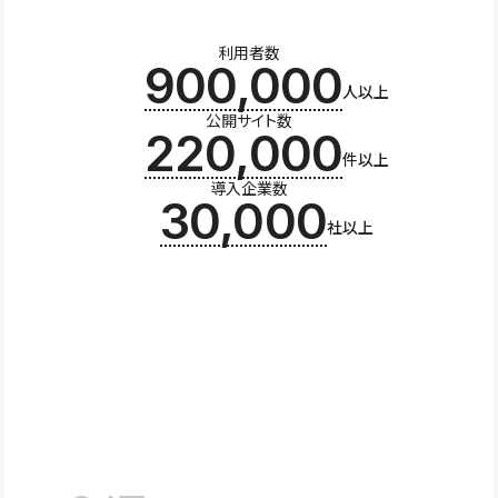
利用者数
900,000
人以上
公開サイト数
220,000
件以上
導入企業数
30,000
社以上