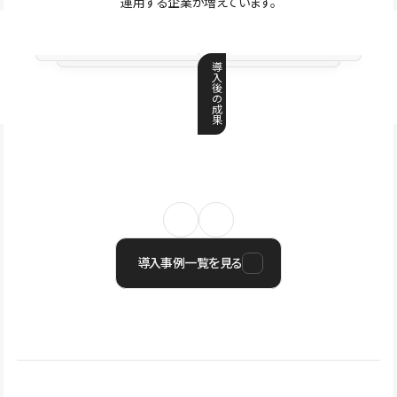
運用する企業が増えています。
導
入
後
の
成
果
導入事例一覧を見る