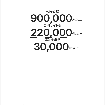
利用者数
900,000
人以上
公開サイト数
220,000
件以上
導入企業数
30,000
社以上