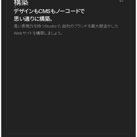
構築
01
デザインもCMSもノーコードで
思い通りに構築。
高い表現力を持つStudioで、自社のブランドを最大限活かした
Webサイトを構築しましょう。