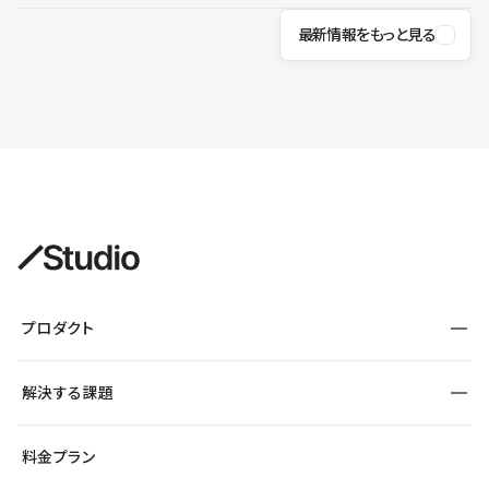
最新情報をもっと見る
プロダクト
構築
解決する課題
デザインエディタ
CMS
サイト種別から探す
料金プラン
コーポレートサイト
フォーム