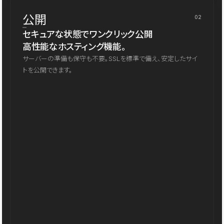
公開
02
セキュアな状態でワンクリック公開
高性能なホスティング機能。
サーバーの準備も保守も不要。SSLを標準で備え、安定したサイ
トを公開できます。