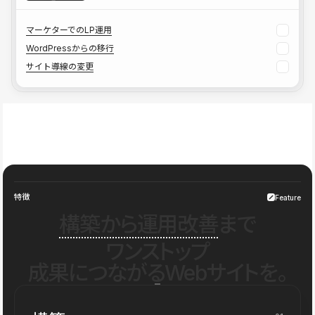
マーケターでのLP運用
WordPressからの移行
サイト導線の変更
特徴
Feature
構築から運用改善
まで
ワンストップ
成果につながるWebサイトを。