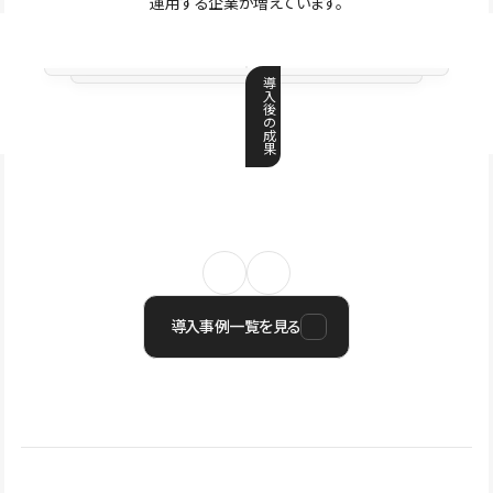
運用する企業が増えています。
導
入
後
の
成
果
導入事例一覧を見る