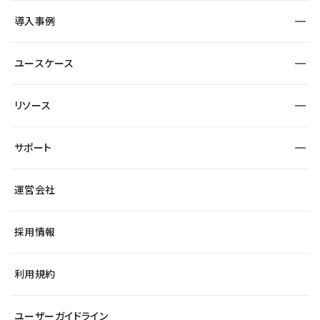
SEO
採用サイト
導入事例
運用
サービスサイト
サイト運用
事例インタビュー
業種から探す
ユースケース
セキュリティ
導入企業
宿泊・レジャー
大企業・エンタープライズ
ワークスペース
サイト制作事例
エンタメ
リソース
より自在に
制作会社
自治体
テンプレートを探す
Figma to Studio
広告代理店・コンサル
サポート
課題から探す
制作会社を探す
Lottie for Studio
スタートアップ
マーケターでのLP運用
総合窓口
サイト制作事例
アクセシビリティ
運営会社
飲食店
よくある質問
WordPressからの移行
ブログ
ヘルプセンター
小売・EC
サイト導線の変更
最新情報
採用情報
システムステータス
Studio Community
学習コンテンツ
利用規約
公式YouTube
全国ワークショップ
ユーザーガイドライン