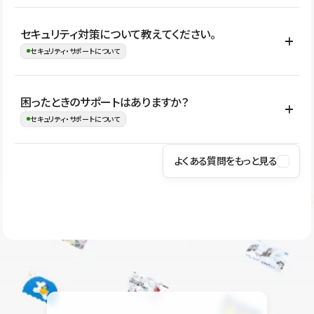
はい。CMSやコンポーネントを活用して更新範囲を設計しておく
セキュリティ対策について教えてください。
ことで、デザインを崩しにくい状態で運用できます。 さらにコン
セキュリティ・サポートについて
テンツ編集モードを使うと、編集できる範囲をテキスト・画像・ア
イコンなどに絞れるため、担当者ごとの見た目のばらつきを抑え
Studioでは、公開サイトやサービスを安全に利用できるよう、通信
困ったときのサポートはありますか？
ながらレイアウトに影響を与えずに更新作業を進めやすくなりま
の暗号化、データ保護、アクセス管理、脆弱性対策など、複数の観
セキュリティ・サポートについて
す。
点からセキュリティ対策を行っています。Studioで公開したサイト
はSSL/TLSによる通信暗号化に対応しており、悪質なスクリプトの
よくある質問をもっと見る
操作方法や機能については、ヘルプセンターでご確認いただけま
実行制限や、不正アクセス・攻撃への対策も実施しています。
す。編集、公開、CMS、フォーム、ドメイン設定など、目的に合
Studioのセキュリティ対策について
わせて記事を検索できます。有人サポート（チャット）は Mini プ
ラン以上のご契約プロジェクトでご利用いただけます。そのほか、
ユーザー同士で質問・相談できるコミュニティもご利用ください。
ヘルプセンターはこちら