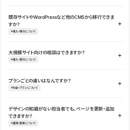
コーポレートサイト、サービスサイト、LP、採用サイト、ブロ
既存サイトやWordPressなど他のCMSから移行できま
グ・メディア、イベントサイト、店舗・商品紹介サイト、ポートフ
すか？
ォリオなど幅広く制作できます。
導入・移行について
制作事例はこちら
はい。既存サイトの構成やコンテンツ、URLを整理したうえで、
大規模サイト向けの相談はできますか？
Studio上に再構築する形で移行できます。 WordPressの場合は、
導入・移行について
XMLファイルを使って投稿記事や固定ページ、カテゴリー、タグな
どの一部データをStudio CMSへインポートできます。ただし、サ
はい。アクセス規模が大きいサイトや、複数部門での運用、権限管
プランごとの違いはなんですか？
イト全体のデザインや設定がそのまま移行されるわけではないた
理、セキュリティ確認、既存システムとの連携など、個別の要件が
料金・プランについて
め、移行後にページ構成やデザイン、CMS設計、URL・リダイレク
ある場合はご相談いただけます。サイトの規模や運用体制に応じ
ト設定などの確認が必要です。
て、適したプランや進め方をご案内します。要件が固まりきってい
公開ページ数、バージョン履歴の期間、CMS利用数の上限、権限
デザインの知識がない担当者でも、ページを更新・追加
ない段階でも、お問い合わせください。
管理の有無などがプランごとに異なります。詳しくは料金プランペ
できますか？
お問合せはこちら
ージをご覧ください。
運用・更新について
料金プランはこちら