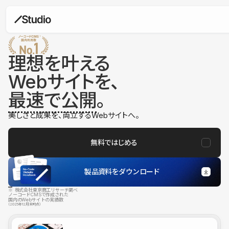
理想を叶える
Webサイトを、
最速で公開
。
美しさと成果を、両立するWebサイトへ。
無料ではじめる
製品資料をダウンロード
※ 株式会社東京商工リサーチ調べ
ノーコードCMSで作成された
国内のWebサイトの実績数
（2025年12月末時点）