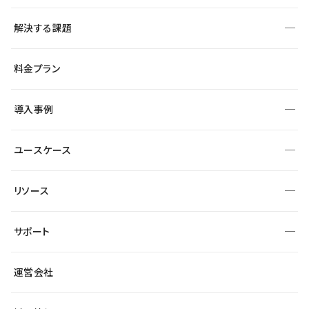
構築
解決する課題
デザインエディタ
CMS
サイト種別から探す
料金プラン
コーポレートサイト
フォーム
SEO
採用サイト
導入事例
運用
サービスサイト
サイト運用
事例インタビュー
業種から探す
ユースケース
セキュリティ
導入企業
宿泊・レジャー
制作会社
ワークスペース
サイト制作事例
エンタメ
リソース
より自在に
大企業・エンタープライズ
自治体
テンプレートを探す
Figma to Studio
スタートアップ
サポート
課題から探す
制作会社を探す
Lottie for Studio
飲食店
マーケターでのLP運用
総合窓口
サイト制作事例
アクセシビリティ
運営会社
小売・EC
よくある質問
サイト導線の変更
ブログ
ヘルプセンター