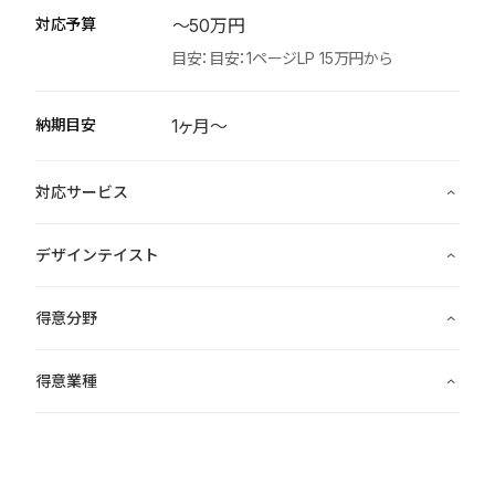
対応予算
〜50万円
目安：目安：1ページLP 15万円から
納期目安
1ヶ月〜
対応サービス
ビジュアルデザイン
デザインテイスト
実装
ミニマル
企画
得意分野
クリーン
レスポンシブ実装
サービスサイト
ナチュラル
得意業種
ウェブサイト管理、運営
ランディングページ
フォーマル
クリエイティブ
既存サイトのStudio移行
施設・店舗サイト
トラベル
コーポレートサイト