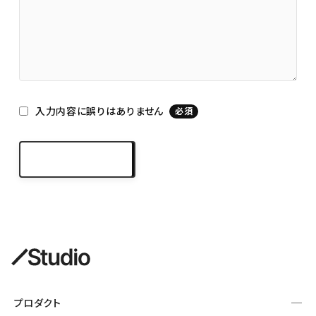
入力内容に誤りはありません
必須
この内容を送信
keyboard_arrow_right
KASUMI NAKAJIMA
プロダクト