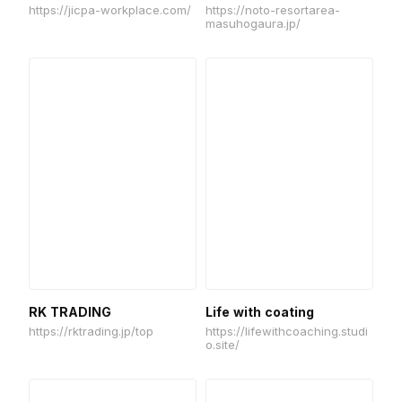
https://jicpa-workplace.com/
https://noto-resortarea-
masuhogaura.jp/
RK TRADING
Life with coating
https://rktrading.jp/top
https://lifewithcoaching.studi
o.site/