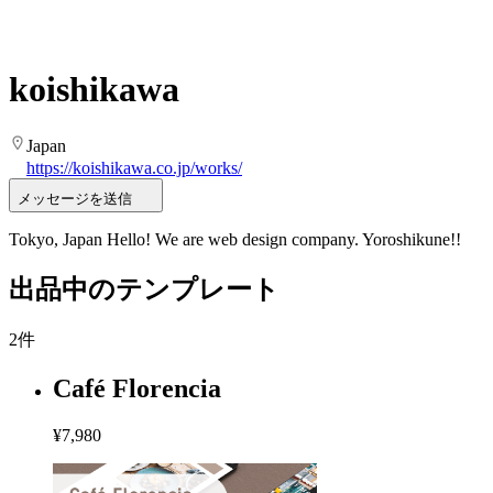
koishikawa
Japan
https://koishikawa.co.jp/works/
メッセージを送信
Tokyo, Japan Hello! We are web design company. Yoroshikune!!
出品中のテンプレート
2件
Café Florencia
¥7,980