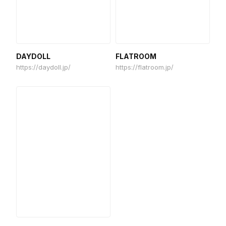
DAYDOLL
FLATROOM
https://daydoll.jp/
https://flatroom.jp/