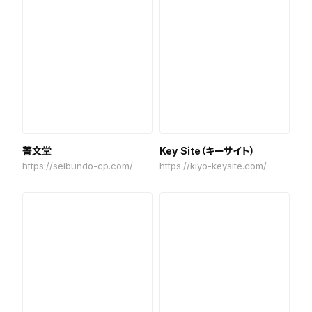
菁文堂
Key Site（キーサイト）
https://seibundo-cp.com/
https://kiyo-keysite.com/