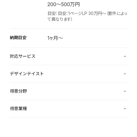
200〜500万円
目安：目安：1ページLP 30万円〜（要件によっ
て異なります）
納期目安
1ヶ月〜
対応サービス
ビジュアルデザイン
デザインテイスト
実装
ミニマル
企画
得意分野
クリーン
写真撮影、編集
サービスサイト
クール
得意業種
コンテンツライティング
ランディングページ
ポップ
クリエイティブ
レスポンシブ実装
施設・店舗サイト
ビジネス
メディアサイト構築
コーポレートサイト