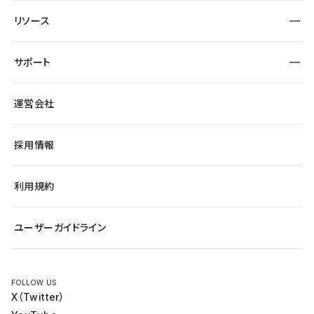
制作会社
ワークスペース
サイト制作事例
エンタメ
リソース
より自在に
大企業・エンタープライズ
自治体
テンプレートを探す
Figma to Studio
スタートアップ
サポート
課題から探す
制作会社を探す
Lottie for Studio
飲食店
マーケターでのLP運用
総合窓口
サイト制作事例
アクセシビリティ
運営会社
小売・EC
よくある質問
サイト導線の変更
ブログ
ヘルプセンター
最新情報
採用情報
システムステータス
Studio Community
学習コンテンツ
利用規約
公式YouTube
全国ワークショップ
ユーザーガイドライン
セミナー
FOLLOW US
X（Twitter）