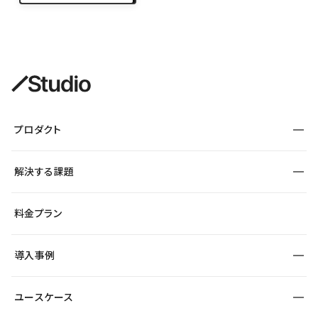
PANTS
プロダクト
構築
解決する課題
デザインエディタ
CMS
サイト種別から探す
料金プラン
コーポレートサイト
フォーム
SEO
採用サイト
導入事例
運用
サービスサイト
サイト運用
事例インタビュー
業種から探す
ユースケース
セキュリティ
導入企業
宿泊・レジャー