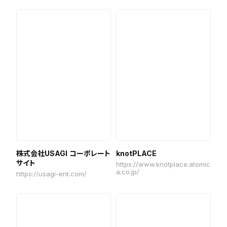
株式会社USAGI コーポレート
knotPLACE
サイト
https://www.knotplace.atomic
a.co.jp/
https://usagi-ent.com/