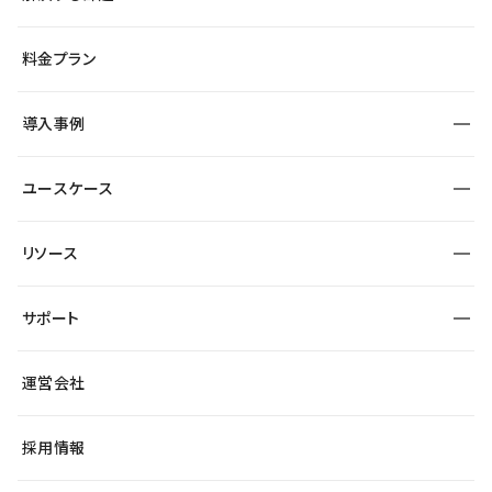
デザインエディタ
CMS
サイト種別から探す
料金プラン
コーポレートサイト
フォーム
SEO
採用サイト
導入事例
運用
サービスサイト
サイト運用
事例インタビュー
業種から探す
ユースケース
セキュリティ
導入企業
宿泊・レジャー
大企業・エンタープライズ
ワークスペース
サイト制作事例
エンタメ
リソース
より自在に
制作会社
自治体
テンプレートを探す
Figma to Studio
広告代理店・コンサル
サポート
課題から探す
制作会社を探す
Lottie for Studio
スタートアップ
マーケターでのLP運用
総合窓口
サイト制作事例
アクセシビリティ
運営会社
飲食店
よくある質問
WordPressからの移行
ブログ
ヘルプセンター
小売・EC
サイト導線の変更
最新情報
採用情報
システムステータス
Studio Community