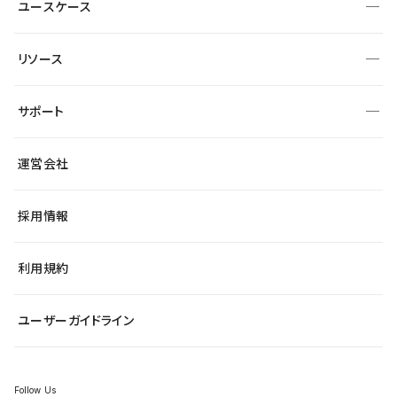
業種から探す
ユースケース
セキュリティ
導入企業
宿泊・レジャー
大企業・エンタープライズ
ワークスペース
サイト制作事例
エンタメ
リソース
より自在に
制作会社
自治体
テンプレートを探す
Figma to Studio
広告代理店・コンサル
サポート
課題から探す
制作会社を探す
Lottie for Studio
スタートアップ
マーケターでのLP運用
総合窓口
サイト制作事例
アクセシビリティ
運営会社
飲食店
よくある質問
WordPressからの移行
ブログ
ヘルプセンター
小売・EC
サイト導線の変更
最新情報
採用情報
システムステータス
Studio Community
学習コンテンツ
利用規約
公式YouTube
全国ワークショップ
ユーザーガイドライン
セミナー
Follow Us