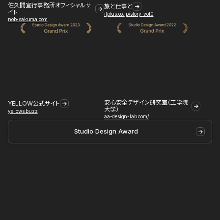
佐久間宣行事務所オフィシャルサ
旅と仕事と
イト
itplus.co.jp/story-vol0
nob-sakuma.com
安心安全デザイン研究室（工学院
YELLOW公式サイト
大学）
yellows.buzz
aa-design-lab.com/
Studio Design Award