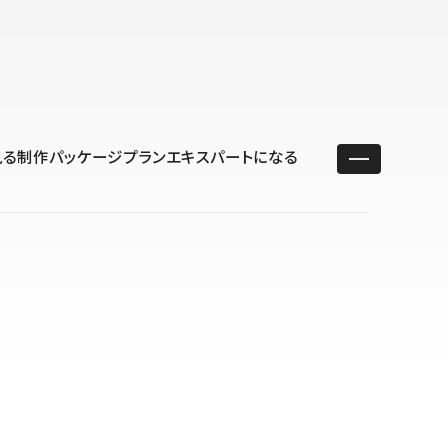
ユースケース
リソース
サポート
ログイン ／ 新規登録
・エンタープライズ
ス
相談窓口
学習コンテンツ
目的に沿ったサポートコンテンツを探す
見る
制作パッケージプラン
エキスパートになる
 Store
Studio Academy
社
よくある質問
ートから始める
公式YouTubeの動画で学ぶ
採用
導入にあたってよくある質問を探す
理店・コンサル
o Showcase
全国ワークショップ
ヘルプセンター
を見る
基本操作を学ぶイベントを探す
トアップ
操作や機能に関するマニュアルを探す
 Community
セミナー
システムステータス
同士で繋がり知見を深める
技術向上に役立つイベントを探す
不具合・障害情報を確認する
 Experts
C
作会社を探す
 Blog
見る
s New
を確認する