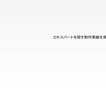
プロダクト
導入事例
解決する課題
料金プラン
運用
より自在に
事例インタビュー
大企業
リソー
お客様からの声をご紹介
エキスパートを探す
制作実績を
サイト運用
Figma to Studio
Studio
制作会
導入企業
安心のバックアップや権限管理
デザインを一瞬でWebサイトに
テンプレ
様々な規模・業種の企業が
広告代
セキュリティ
Lottie for Studio
Studi
Studio Showcase
サイトの安全を守る仕組み
より豊かなアニメーション表現
制作事例
スター
Studioサイトギャラリー
ワークスペース
アクセシビリティ
Studio
複数プロジェクトを一括管理
Webサイトをすべての人に
飲食店
ユーザー
Studio
小売・E
Web制
Studio
ブログを
What'
最新情報