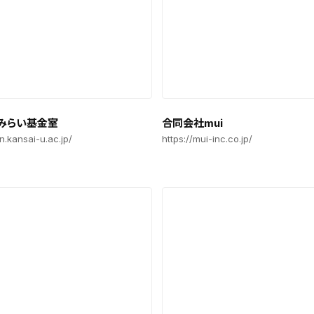
みらい基金室
合同会社mui
in.kansai-u.ac.jp/
https://mui-inc.co.jp/