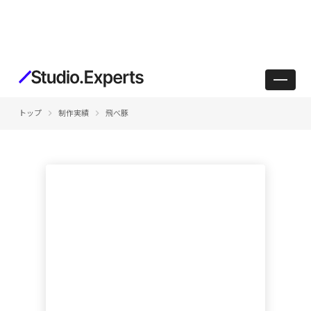
keyboard_arrow_right
keyboard_arrow_right
トップ
制作実績
飛べ豚