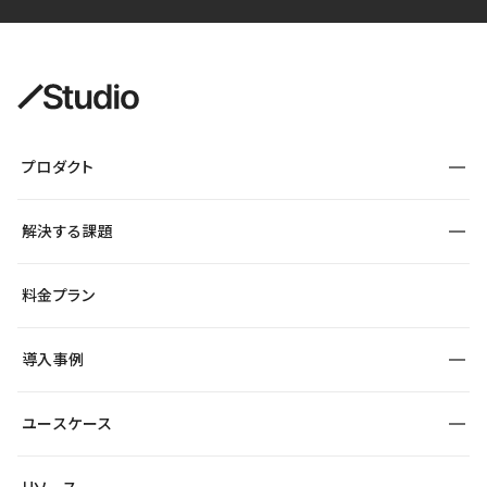
プロダクト
構築
解決する課題
デザインエディタ
CMS
サイト種別から探す
料金プラン
コーポレートサイト
フォーム
SEO
採用サイト
導入事例
運用
サービスサイト
サイト運用
事例インタビュー
業種から探す
ユースケース
セキュリティ
導入企業
宿泊・レジャー
制作会社
ワークスペース
サイト制作事例