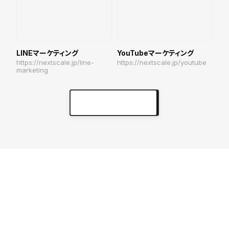
LINEマーケティング
YouTubeマーケティング
https://nextscale.jp/line-
https://nextscale.jp/youtube
marketing
実績をもっと見る
keyboard_arrow_right