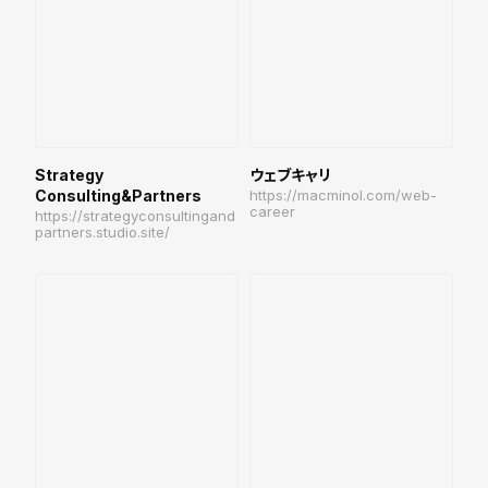
Strategy
ウェブキャリ
Consulting&Partners
https://macminol.com/web-
career
https://strategyconsultingand
partners.studio.site/