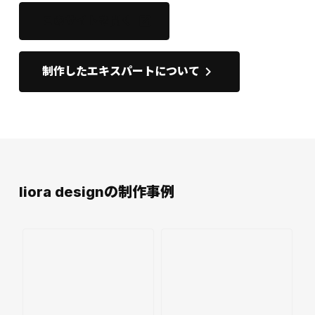
このサイトを開く
open_in_new
keyboard_arrow_right
制作したエキスパートについて
liora designの制作事例