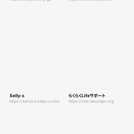
Selly-s
らくらくLifeサポート
https://service.selly-s.com/
https://site.rakusapo.org