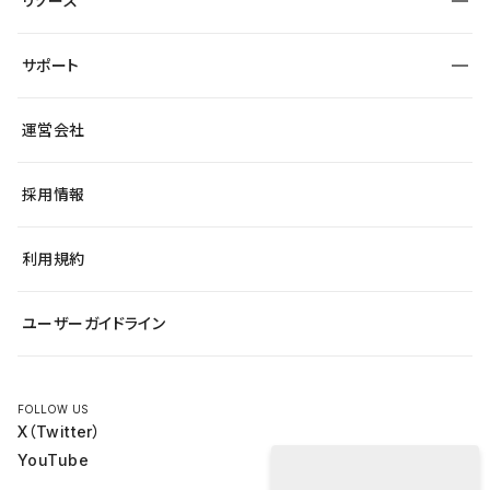
エンタメ
リソース
より自在に
大企業・エンタープライズ
自治体
テンプレートを探す
Figma to Studio
スタートアップ
サポート
課題から探す
制作会社を探す
Lottie for Studio
飲食店
マーケターでのLP運用
総合窓口
サイト制作事例
アクセシビリティ
運営会社
小売・EC
よくある質問
サイト導線の変更
ブログ
ヘルプセンター
最新情報
採用情報
システムステータス
Studio Community
学習コンテンツ
利用規約
公式YouTube
全国ワークショップ
ユーザーガイドライン
セミナー
FOLLOW US
X（Twitter）
YouTube