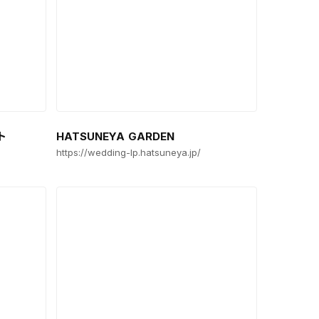
ト
HATSUNEYA GARDEN
https://wedding-lp.hatsuneya.jp/