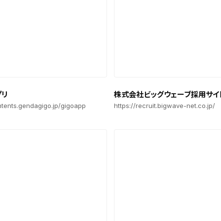
プリ
株式会社ビッグウェーブ採用サイ
ontents.gendagigo.jp/gigoapp
https://recruit.bigwave-net.co.jp/