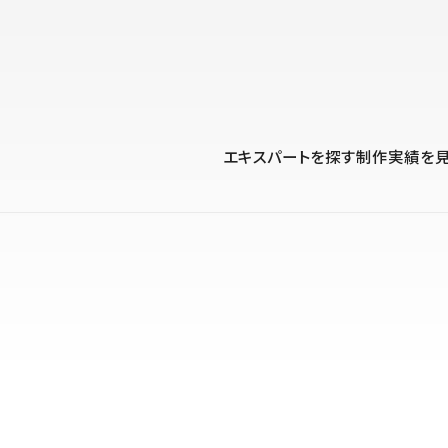
プロダクト
導入事例
解決する課題
料金プラン
運用
より自在に
事例インタビュー
大企業
リソー
お客様からの声をご紹介
エキスパートを探す
制作実績を
サイト運用
Figma to Studio
Studio
制作会
導入企業
安心のバックアップや権限管理
デザインを一瞬でWebサイトに
テンプレ
様々な規模・業種の企業が
広告代
セキュリティ
Lottie for Studio
Studi
Studio Showcase
サイトの安全を守る仕組み
より豊かなアニメーション表現
制作事例
スター
Studioサイトギャラリー
ワークスペース
アクセシビリティ
Studio
複数プロジェクトを一括管理
Webサイトをすべての人に
飲食店
ユーザー
Studio
小売・E
Web制
Studio
ブログを
What'
最新情報