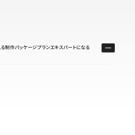
ユースケース
リソース
サポート
ログイン ／ 新規登録
・エンタープライズ
ス
相談窓口
学習コンテンツ
目的に沿ったサポートコンテンツを探す
見る
制作パッケージプラン
エキスパートになる
 Store
Studio Academy
社
よくある質問
ートから始める
公式YouTubeの動画で学ぶ
採用
導入にあたってよくある質問を探す
理店・コンサル
o Showcase
全国ワークショップ
ヘルプセンター
を見る
基本操作を学ぶイベントを探す
トアップ
操作や機能に関するマニュアルを探す
 Community
セミナー
システムステータス
同士で繋がり知見を深める
技術向上に役立つイベントを探す
不具合・障害情報を確認する
 Experts
C
作会社を探す
 Blog
見る
s New
を確認する