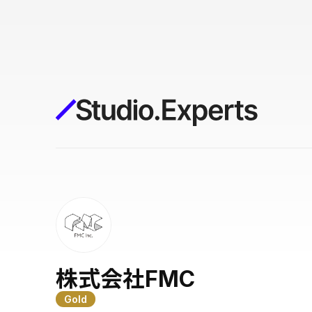
構築
デザインエディタ
コードを書かずにデザイン自体を自
在に
CMS
柔軟なコンテンツ管理システム
フォーム
フォーム設置もノーコードで完結
SEO
検索エンジン向けの設定項目も充実
株式会社FMC
Gold