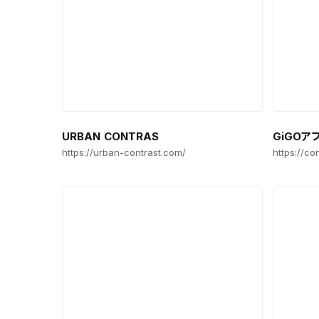
URBAN CONTRAS
GiGOア
https://urban-contrast.com/
https://c