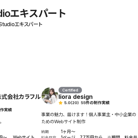
Ebook
dioエキスパート
お役立ち
udioエキスパート
Certified
y 株式会社カラフル
liora design
5.0
(20)
55件の制作実績
制作実績
事業の魅力、届けます！個人事業主・中小企業の
。
ためのWebサイト制作
1ヶ月〜
納期
万円〜、 Webサイト
1ページ 7.7万円から ※期間、料金共
料金目安