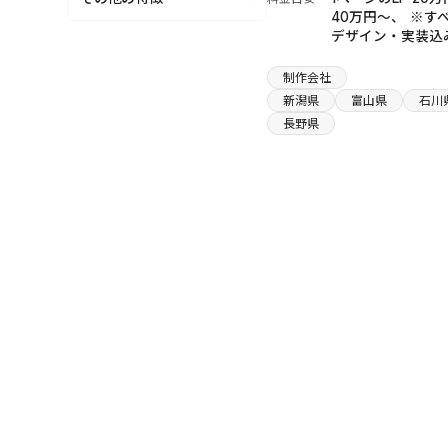
アクセシビリティ考慮
ナチュラル
スポーツ
40万円〜、 ※す
青森県
レスポンシブ実装
クール
デザイン・実装込
外部のWebデザインアワード
教育
岩手県
受賞歴あり
メディアサイト構築
ポップ
医療
制作会社
宮城県
既存サイトのStudio移行
Studio Design Award 受賞歴
レトロ
ブログ＆メディア
新潟県
富山県
石川
あり
秋田県
トータルブランディングデザ
フォーマル
長野県
その他
イン
山形県
エレガント
マーケティング
福島県
キュート
コンテンツライティング
茨城県
ダーク
写真撮影、編集
栃木県
英語版ページ
群馬県
コンテンツライティング
埼玉県
千葉県
東京都
神奈川県
新潟県
富山県
石川県