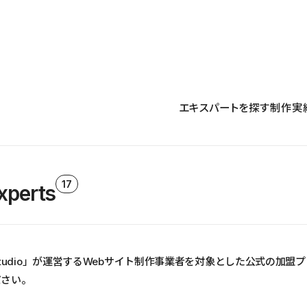
プロダクト
導入事例
解決する課題
料金プラン
運用
より自在に
事例インタビュー
大企業
リソー
お客様からの声をご紹介
エキスパートを探す
制作実
サイト運用
Figma to Studio
Studio
制作会
導入企業
安心のバックアップや権限管理
デザインを一瞬でWebサイトに
テンプレ
様々な規模・業種の企業が
広告代
セキュリティ
Lottie for Studio
Studi
Studio Showcase
サイトの安全を守る仕組み
より豊かなアニメーション表現
制作事例
スター
Studioサイトギャラリー
ワークスペース
アクセシビリティ
Studio
17
xperts
複数プロジェクトを一括管理
Webサイトをすべての人に
飲食店
ユーザー
Studio
小売・E
Web制
Studio
ーム「Studio」が運営するWebサイト制作事業者を対象とした公式の加
ブログを
ださい。
What'
最新情報