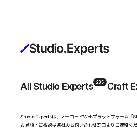
構築
デザインエディタ
コードを書かずにデザイン自体を自
在に
CMS
柔軟なコンテンツ管理システム
235
All Studio Experts
Craft E
フォーム
フォーム設置もノーコードで完結
SEO
検索エンジン向けの設定項目も充実
Studio Expertsは、ノーコードWebプラットフォ
お見積・ご相談は各社のお問い合わせ窓口よりご連絡く