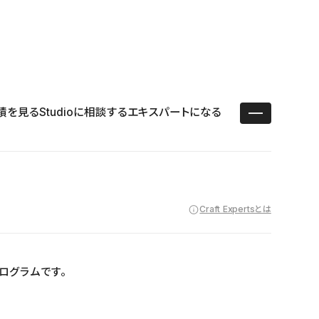
ユースケース
リソース
サポート
ログイン ／ 新規登録
・エンタープライズ
ス
相談窓口
学習コンテンツ
目的に沿ったサポートコンテンツを探す
績を見る
Studioに相談する
エキスパートになる
 Store
Studio Academy
社
よくある質問
ートから始める
公式YouTubeの動画で学ぶ
採用
導入にあたってよくある質問を探す
理店・コンサル
o Showcase
全国ワークショップ
ヘルプセンター
を見る
基本操作を学ぶイベントを探す
トアップ
操作や機能に関するマニュアルを探す
 Community
セミナー
システムステータス
同士で繋がり知見を深める
技術向上に役立つイベントを探す
Craft Expertsとは
不具合・障害情報を確認する
 Experts
C
作会社を探す
 Blog
盟プログラムです。
見る
s New
を確認する