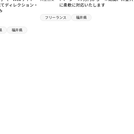
べてディレクション・
に柔軟に対応いたします
み
フリーランス
福井県
県
福井県