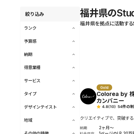
福井県のStu
絞り込み
福井県を拠点に活動するSt
ランク
keyboard_arrow_up
Platinum
予算感
keyboard_arrow_up
Gold
〜50万円
納期
keyboard_arrow_up
Certified
50〜100万円
Basic
1週間〜
得意業種
keyboard_arrow_up
100〜200万円
1ヶ月〜
200〜500万円
ソフトウェア
サービス
keyboard_arrow_up
2ヶ月〜
500万円〜
Gold
クリエイティブ
3ヶ月〜
Colorea b
デジタルマーケティング
タイプ
keyboard_arrow_up
ビジネス
カンパニー
ビジュアルデザイン
フード＆ドリンク
制作会社
4.8
(10)
54件の
デザインテイスト
keyboard_arrow_up
実装
トラベル
フリーランス
クリエイティブで、突破する
企画
ミニマル
地域
keyboard_arrow_up
エンターテイメント
ウェブサイト管理、運営
2ヶ月〜
クリーン
納期
ウェルネス＆ビューティー
北海道
その他の特徴
keyboard_arrow_up
1ページのLP 20
料金目安