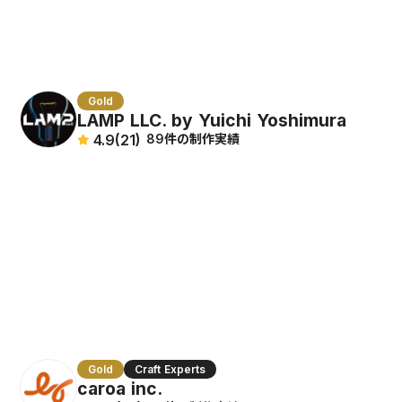
Gold
LAMP LLC. by Yuichi Yoshimura
4.9
(21)
89件の制作実績
Gold
Craft Experts
caroa inc.