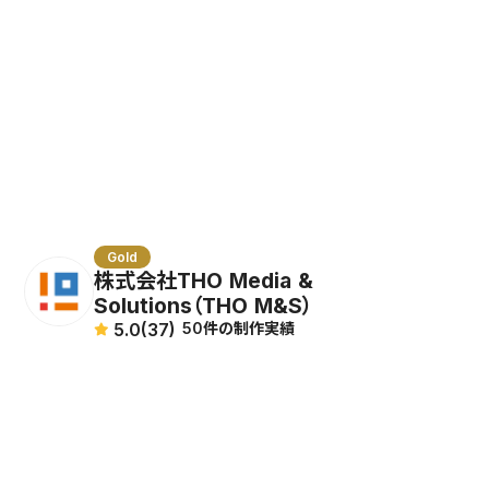
北海道
その他の特徴
keyboard_arrow_up
アクセシビリティ考慮
ナチュラル
スポーツ
青森県
レスポンシブ実装
クール
教育
外部のWebデザインアワード受賞歴あり
岩手県
メディアサイト構築
ポップ
医療
Studio Design Award 受賞歴あり
宮城県
既存サイトのStudio移行
レトロ
ブログ＆メディア
秋田県
トータルブランディングデザイン
フォーマル
その他
山形県
マーケティング
エレガント
福島県
コンテンツライティング
キュート
茨城県
写真撮影、編集
ダーク
栃木県
英語版ページ
Gold
株式会社THO Media &
群馬県
コンテンツライティング
Solutions（THO M&S）
埼玉県
5.0
(37)
50件の制作実績
千葉県
東京都
神奈川県
新潟県
富山県