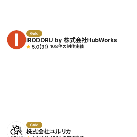
石川県
福井県
長野県
岐阜県
Gold
静岡県
IRODORU by 株式会社HubWorks
愛知県
5.0
(31)
108件の制作実績
三重県
滋賀県
京都府
大阪府
兵庫県
奈良県
和歌山県
鳥取県
岡山県
Gold
広島県
株式会社ユルリカ