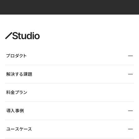
プロダクト
構築
解決する課題
デザインエディタ
CMS
サイト種別から探す
料金プラン
コーポレートサイト
フォーム
SEO
採用サイト
導入事例
運用
サービスサイト
サイト運用
事例インタビュー
業種から探す
ユースケース
セキュリティ
導入企業
宿泊・レジャー