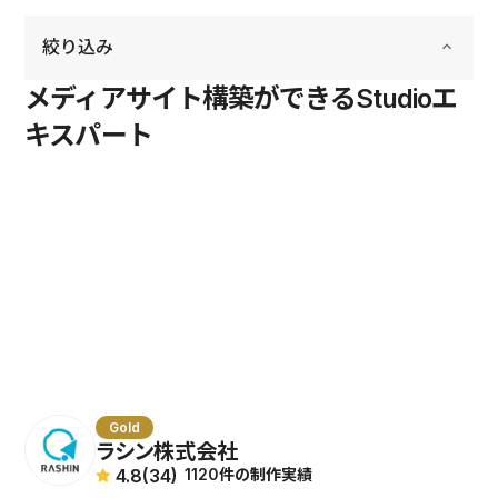
絞り込み
keyboard_arrow_up
メディアサイト構築ができるStudioエ
ランク
keyboard_arrow_up
キスパート
Platinum
予算感
keyboard_arrow_up
Gold
〜50万円
納期
keyboard_arrow_up
Certified
50〜100万円
Basic
1週間〜
得意業種
keyboard_arrow_up
100〜200万円
1ヶ月〜
200〜500万円
ソフトウェア
サービス
keyboard_arrow_up
2ヶ月〜
500万円〜
クリエイティブ
3ヶ月〜
デジタルマーケティング
タイプ
keyboard_arrow_up
ビジネス
ビジュアルデザイン
フード＆ドリンク
制作会社
デザインテイスト
keyboard_arrow_up
実装
トラベル
Gold
フリーランス
企画
ラシン株式会社
ミニマル
地域
keyboard_arrow_up
エンターテイメント
4.8
(34)
1120件の制作実績
ウェブサイト管理、運営
クリーン
ウェルネス＆ビューティー