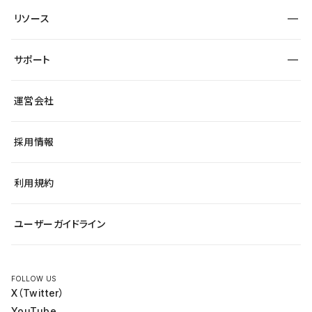
制作会社
ワークスペース
サイト制作事例
エンタメ
リソース
より自在に
大企業・エンタープライズ
自治体
テンプレートを探す
Figma to Studio
スタートアップ
サポート
課題から探す
制作会社を探す
Lottie for Studio
飲食店
マーケターでのLP運用
総合窓口
サイト制作事例
アクセシビリティ
運営会社
小売・EC
よくある質問
サイト導線の変更
ブログ
ヘルプセンター
最新情報
採用情報
システムステータス
Studio Community
学習コンテンツ
利用規約
公式YouTube
全国ワークショップ
ユーザーガイドライン
セミナー
FOLLOW US
X（Twitter）
YouTube