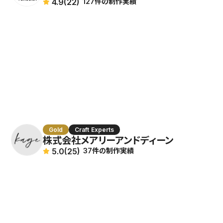
山口県
4.9
(22)
127件の制作実績
徳島県
香川県
愛媛県
高知県
福岡県
長崎県
熊本県
大分県
宮崎県
Gold
Craft Experts
株式会社メアリーアンドディーン
鹿児島県
5.0
(25)
37件の制作実績
沖縄県