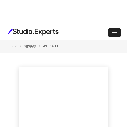
keyboard_arrow_right
keyboard_arrow_right
トップ
制作実績
A’ALDA LTD.