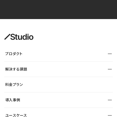
プロダクト
構築
解決する課題
デザインエディタ
CMS
サイト種別から探す
料金プラン
コーポレートサイト
フォーム
SEO
採用サイト
導入事例
運用
サービスサイト
サイト運用
事例インタビュー
業種から探す
ユースケース