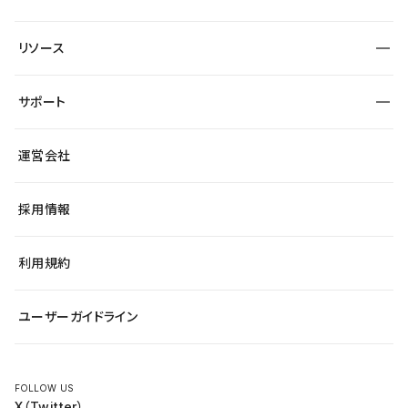
セキュリティ
導入企業
宿泊・レジャー
制作会社
ワークスペース
サイト制作事例
エンタメ
リソース
より自在に
大企業・エンタープライズ
自治体
テンプレートを探す
Figma to Studio
スタートアップ
サポート
課題から探す
制作会社を探す
Lottie for Studio
飲食店
マーケターでのLP運用
総合窓口
サイト制作事例
アクセシビリティ
運営会社
小売・EC
よくある質問
サイト導線の変更
ブログ
ヘルプセンター
最新情報
採用情報
システムステータス
Studio Community
学習コンテンツ
利用規約
公式YouTube
全国ワークショップ
ユーザーガイドライン
セミナー
FOLLOW US
X（Twitter）