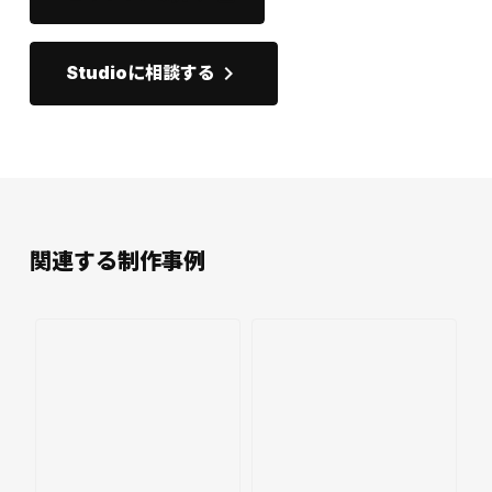
keyboard_arrow_right
Studioに相談する
関連する制作事例