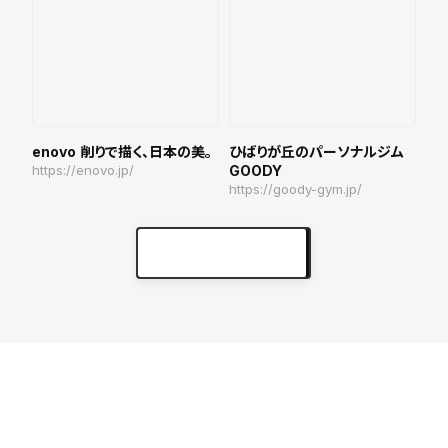
enovo 削りで描く、日本の美。
ひばりが丘のパーソナルジム
https://enovo.jp/
GOODY
https://goody-gym.jp/
実績をもっと見る
keyboard_arrow_right