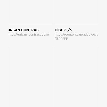
URBAN CONTRAS
GiGOアプリ
https://urban-contrast.com/
https://contents.gendagigo.jp
/gigoapp