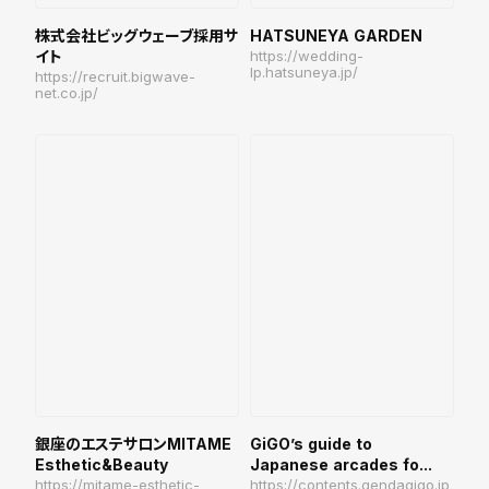
株式会社ビッグウェーブ採用サ
HATSUNEYA GARDEN
イト
https://wedding-
lp.hatsuneya.jp/
https://recruit.bigwave-
net.co.jp/
銀座のエステサロンMITAME
GiGO’s guide to
Esthetic&Beauty
Japanese arcades fo...
https://mitame-esthetic-
https://contents.gendagigo.jp