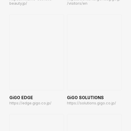
beauty.jp/
/visitors/en
GiGO EDGE
GiGO SOLUTIONS
https://edge.gigo.co.jp/
https://solutions.gigo.co.jp/