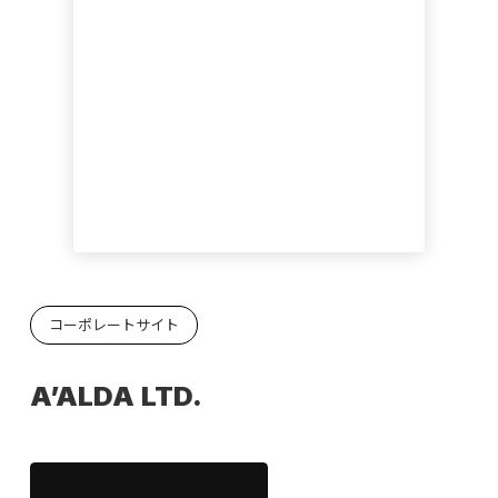
コーポレートサイト
A’ALDA LTD.
このサイトを開く
open_in_new