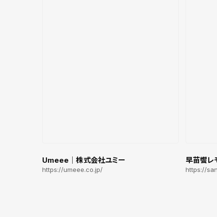
Umeee｜株式会社ユミー
早苗饗レ
https://umeee.co.jp/
https://s