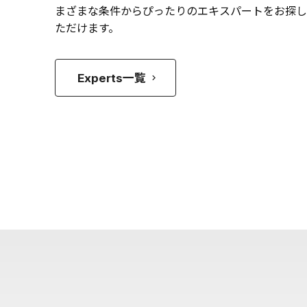
まざまな条件からぴったりのエキスパートをお探し
ただけます。
Experts一覧
keyboard_arrow_right