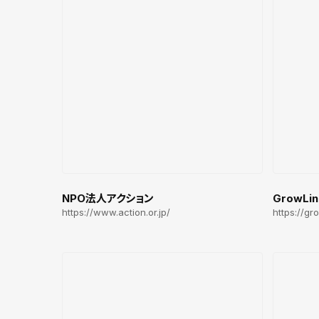
NPO法人アクション
GrowLin
https://www.action.or.jp/
https://gro