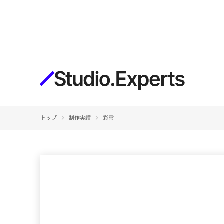
構築
デザインエディタ
コードを書かずにデザイン自体を自
在に
CMS
keyboard_arrow_right
keyboard_arrow_right
トップ
制作実績
彩雲
柔軟なコンテンツ管理システム
フォーム
フォーム設置もノーコードで完結
SEO
検索エンジン向けの設定項目も充実