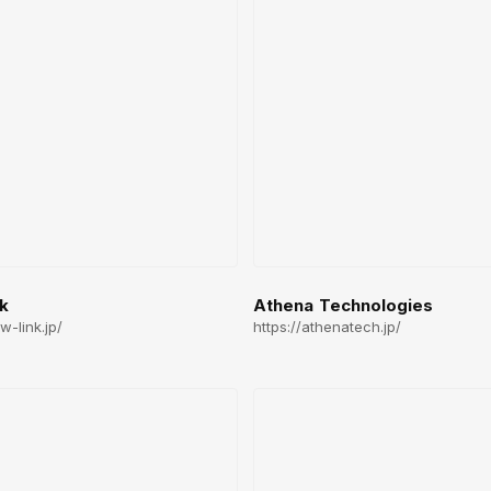
k
Athena Technologies
w-link.jp/
https://athenatech.jp/