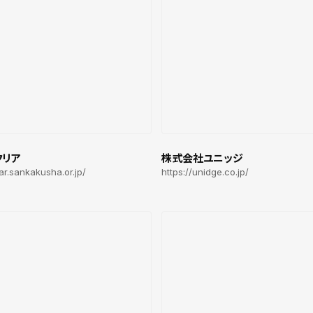
クリア
株式会社ユニッジ
ear.sankakusha.or.jp/
https://unidge.co.jp/