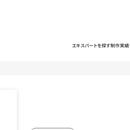
プロダクト
導入事例
解決する課題
料金プラン
運用
より自在に
事例インタビュー
大企業
リソー
お客様からの声をご紹介
エキスパートを探す
制作実績
サイト運用
Figma to Studio
Studio
制作会
導入企業
安心のバックアップや権限管理
デザインを一瞬でWebサイトに
テンプレ
様々な規模・業種の企業が
広告代
セキュリティ
Lottie for Studio
Studi
Studio Showcase
サイトの安全を守る仕組み
より豊かなアニメーション表現
制作事例
スター
Studioサイトギャラリー
ワークスペース
アクセシビリティ
Studio
複数プロジェクトを一括管理
Webサイトをすべての人に
飲食店
ユーザー
Studio
小売・E
Web制
Studio
ブログを
What'
最新情報