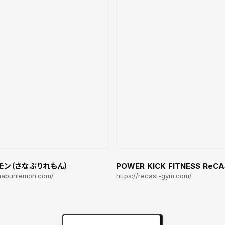
モン（さなぶりれもん）
POWER KICK FITNESS ReC
anaburilemon.com/
https://recast-gym.com/