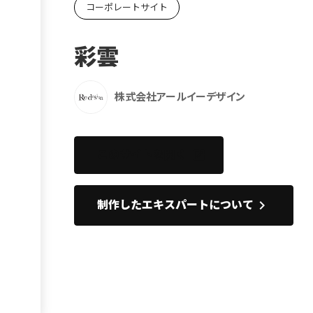
コーポレートサイト
Ebook
お役立ち
彩雲
株式会社アールイーデザイン
このサイトを開く
open_in_new
keyboard_arrow_right
制作したエキスパートについて