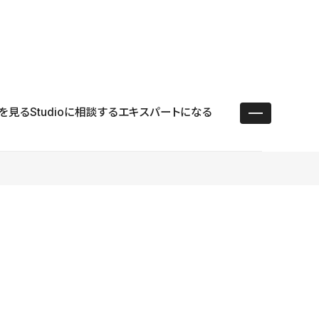
ユースケース
リソース
サポート
ログイン ／ 新規登録
・エンタープライズ
ス
相談窓口
学習コンテンツ
目的に沿ったサポートコンテンツを探す
を見る
Studioに相談する
エキスパートになる
 Store
Studio Academy
社
よくある質問
ートから始める
公式YouTubeの動画で学ぶ
採用
導入にあたってよくある質問を探す
理店・コンサル
o Showcase
全国ワークショップ
ヘルプセンター
を見る
基本操作を学ぶイベントを探す
トアップ
操作や機能に関するマニュアルを探す
 Community
セミナー
システムステータス
同士で繋がり知見を深める
技術向上に役立つイベントを探す
不具合・障害情報を確認する
 Experts
C
作会社を探す
 Blog
見る
s New
を確認する