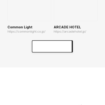
Common Light
ARCADE HOTEL
https://commonlight.co.jp/
https://arcadehotel.jp/
実績をもっと見る
keyboard_arrow_right