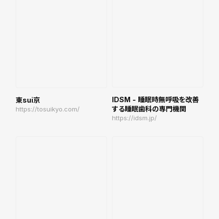
IDSM - 睡眠時無呼吸を改善
東sui京
する睡眠歯科の専門機関
https://tosuikyo.com/
https://idsm.jp/