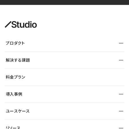
プロダクト
構築
解決する課題
デザインエディタ
CMS
サイト種別から探す
料金プラン
コーポレートサイト
フォーム
SEO
採用サイト
導入事例
運用
サービスサイト
サイト運用
事例インタビュー
業種から探す
ユースケース
セキュリティ
導入企業
宿泊・レジャー
制作会社
ワークスペース
サイト制作事例
エンタメ
リソース