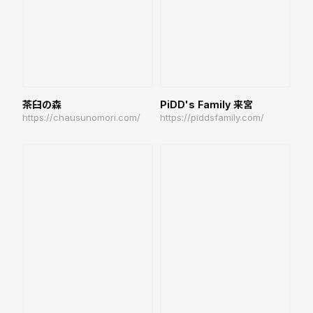
茶臼の森
PiDD's Family 来宮
https://chausunomori.com/
https://piddsfamily.com/