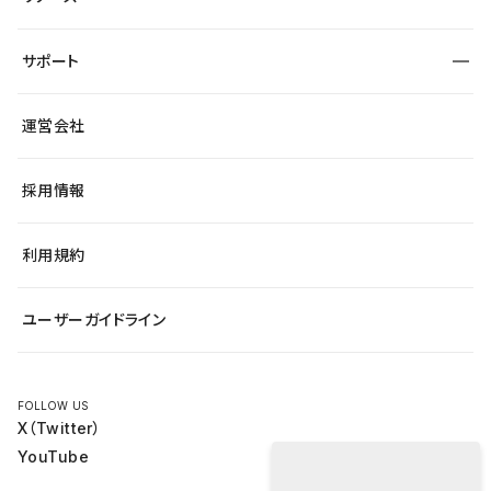
より自在に
大企業・エンタープライズ
自治体
テンプレートを探す
Figma to Studio
スタートアップ
サポート
課題から探す
制作会社を探す
Lottie for Studio
飲食店
マーケターでのLP運用
総合窓口
サイト制作事例
アクセシビリティ
運営会社
小売・EC
よくある質問
サイト導線の変更
ブログ
ヘルプセンター
最新情報
採用情報
システムステータス
Studio Community
学習コンテンツ
利用規約
公式YouTube
全国ワークショップ
ユーザーガイドライン
セミナー
FOLLOW US
X（Twitter）
YouTube