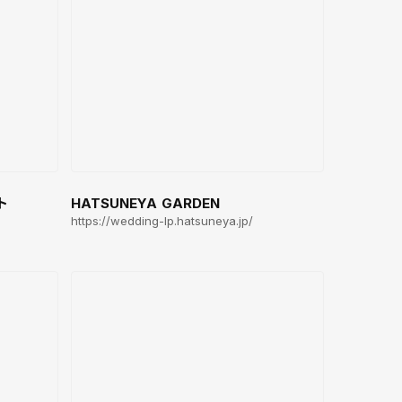
ト
HATSUNEYA GARDEN
https://wedding-lp.hatsuneya.jp/