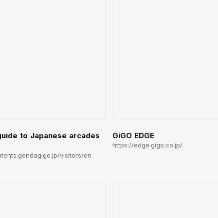
guide to Japanese arcades
GiGO EDGE
https://edge.gigo.co.jp/
ntents.gendagigo.jp/visitors/en