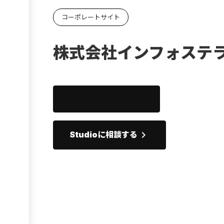
Ebook
コーポレートサイト
お役立ち
株式会社インフォステ
このサイトを開く
open_in_new
keyboard_arrow_right
Studioに相談する