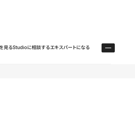
ユースケース
リソース
サポート
ログイン ／ 新規登録
・エンタープライズ
ス
相談窓口
学習コンテンツ
目的に沿ったサポートコンテンツを探す
を見る
Studioに相談する
エキスパートになる
 Store
Studio Academy
社
よくある質問
ートから始める
公式YouTubeの動画で学ぶ
採用
導入にあたってよくある質問を探す
理店・コンサル
o Showcase
全国ワークショップ
ヘルプセンター
を見る
基本操作を学ぶイベントを探す
トアップ
操作や機能に関するマニュアルを探す
 Community
セミナー
システムステータス
同士で繋がり知見を深める
技術向上に役立つイベントを探す
不具合・障害情報を確認する
 Experts
C
作会社を探す
 Blog
見る
s New
を確認する