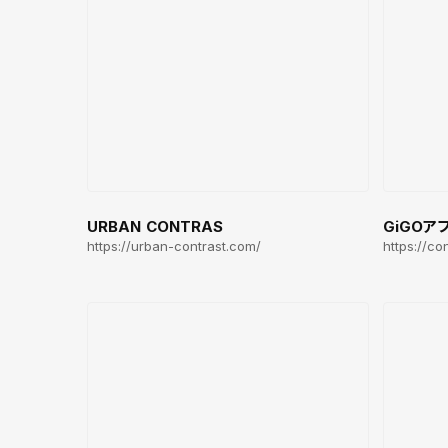
URBAN CONTRAS
GiGOア
https://urban-contrast.com/
https://c