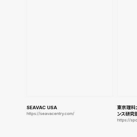
SEAVAC USA
東京理科
https://seavacentry.com/
ンス研究
https://spo