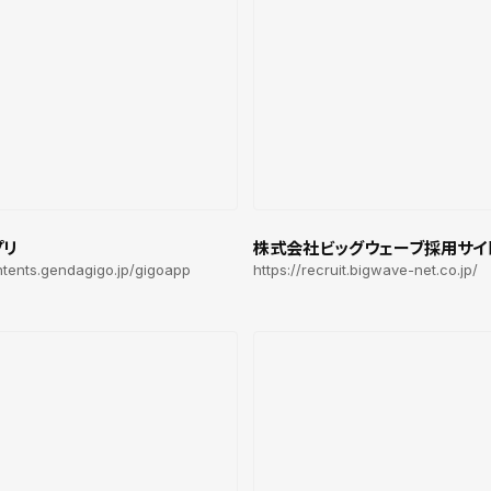
プリ
株式会社ビッグウェーブ採用サイ
ontents.gendagigo.jp/gigoapp
https://recruit.bigwave-net.co.jp/