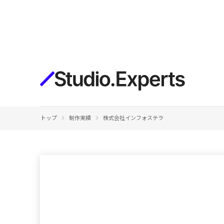
構築
デザインエディタ
コードを書かずにデザイン自体を自
在に
CMS
keyboard_arrow_right
keyboard_arrow_right
トップ
制作実績
株式会社インフォステラ
柔軟なコンテンツ管理システム
フォーム
フォーム設置もノーコードで完結
SEO
検索エンジン向けの設定項目も充実