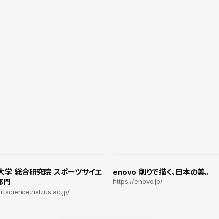
大学 総合研究院 スポーツサイエ
enovo 削りで描く、日本の美。
部門
https://enovo.jp/
rtscience.rist.tus.ac.jp/