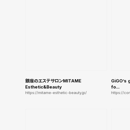
銀座のエステサロンMITAME
GiGO’s 
Esthetic&Beauty
fo...
https://mitame-esthetic-beauty.jp/
https://co