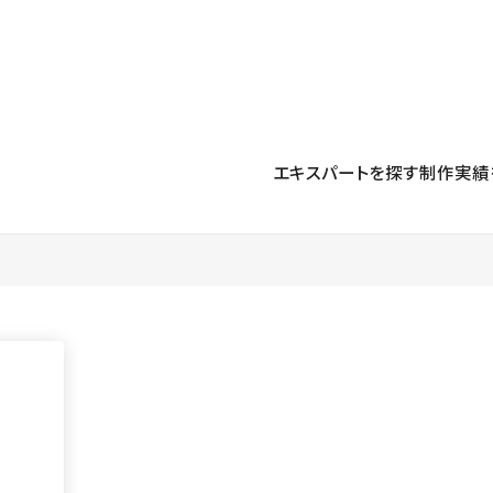
プロダクト
導入事例
解決する課題
料金プラン
運用
より自在に
事例インタビュー
大企業
リソー
お客様からの声をご紹介
エキスパートを探す
制作実績
サイト運用
Figma to Studio
Studio
制作会
導入企業
安心のバックアップや権限管理
デザインを一瞬でWebサイトに
テンプレ
様々な規模・業種の企業が
広告代
セキュリティ
Lottie for Studio
Studi
Studio Showcase
サイトの安全を守る仕組み
より豊かなアニメーション表現
制作事例
スター
Studioサイトギャラリー
ワークスペース
アクセシビリティ
Studio
複数プロジェクトを一括管理
Webサイトをすべての人に
飲食店
ユーザー
Studio
小売・E
Web制
Studio
ブログを
What'
最新情報