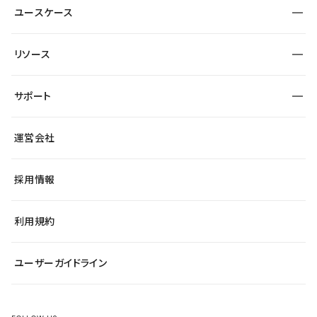
サイト運用
事例インタビュー
業種から探す
ユースケース
セキュリティ
導入企業
宿泊・レジャー
制作会社
ワークスペース
サイト制作事例
エンタメ
リソース
より自在に
大企業・エンタープライズ
自治体
テンプレートを探す
Figma to Studio
スタートアップ
サポート
課題から探す
制作会社を探す
Lottie for Studio
飲食店
マーケターでのLP運用
総合窓口
サイト制作事例
アクセシビリティ
運営会社
小売・EC
よくある質問
サイト導線の変更
ブログ
ヘルプセンター
最新情報
採用情報
システムステータス
Studio Community
学習コンテンツ
利用規約
公式YouTube
全国ワークショップ
ユーザーガイドライン
セミナー