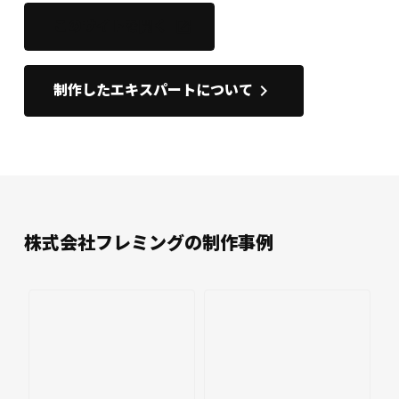
このサイトを開く
open_in_new
keyboard_arrow_right
制作したエキスパートについて
株式会社フレミングの制作事例