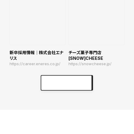
新卒採用情報｜株式会社エナ
チーズ菓子専門店
リス
[SNOW]CHEESE
https://career.eneres.co.jp/
https://snowcheese.jp/
実績をもっと見る
keyboard_arrow_right