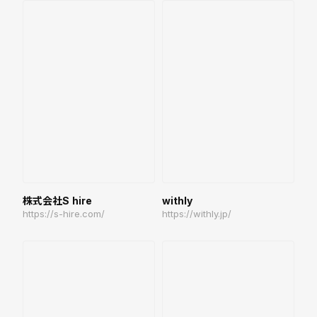
株式会社S hire
withly
https://s-hire.com/
https://withly.jp/