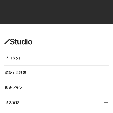
プロダクト
構築
解決する課題
デザインエディタ
CMS
サイト種別から探す
料金プラン
コーポレートサイト
フォーム
SEO
採用サイト
導入事例
運用
サービスサイト