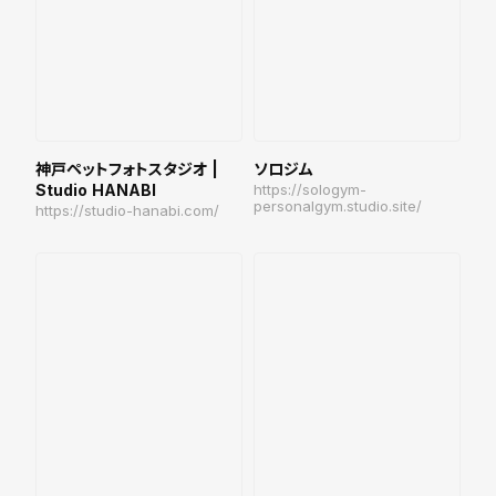
神戸ペットフォトスタジオ |
ソロジム
Studio HANABI
https://sologym-
personalgym.studio.site/
https://studio-hanabi.com/