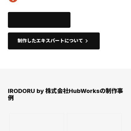
このサイトを開く
open_in_new
keyboard_arrow_right
制作したエキスパートについて
IRODORU by 株式会社HubWorksの制作事
例