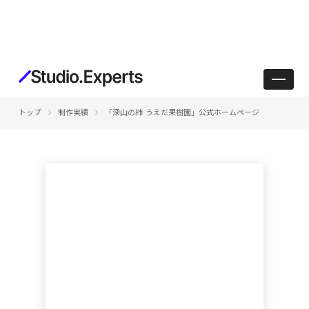
keyboard_arrow_right
keyboard_arrow_right
トップ
制作実績
「深山の柿 うえだ果樹園」公式ホームページ