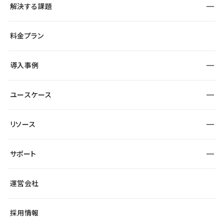
解決する課題
デザインエディタ
CMS
サイト種別から探す
料金プラン
コーポレートサイト
フォーム
SEO
採用サイト
導入事例
運用
サービスサイト
サイト運用
事例インタビュー
業種から探す
ユースケース
セキュリティ
導入企業
宿泊・レジャー
制作会社
ワークスペース
サイト制作事例
エンタメ
リソース
より自在に
大企業・エンタープライズ
自治体
テンプレートを探す
Figma to Studio
スタートアップ
サポート
課題から探す
制作会社を探す
Lottie for Studio
飲食店
マーケターでのLP運用
総合窓口
サイト制作事例
アクセシビリティ
運営会社
小売・EC
よくある質問
サイト導線の変更
ブログ
ヘルプセンター
最新情報
採用情報
システムステータス