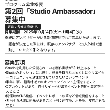
Guideline
プログラム募集概要
第2回「Studio Ambassador」
募集中
定員：各都道府県1名
募集期間：2025年10月14日(火)〜11月4日(火)
※
既にアンバサダーがいる都道府県でもご応募いただけます。
認定が決定した際には、既存のアンバサダーと2人体制で活
動していただく形となります。
募集要項
Studioを利用した公開されている制作実績が5件以上あること
Studioのミッションに共感し、熱量を持ちStudioと共にクリエイタ
ーコミュニティを活性化させていきたいというマインド
半年に1回、担当地域でのオフラインイベント主催をすること
Xアカウントがあり、自社サイトやSNSでイベント告知や集客を行
えること
開催時のSNS発信、イベントレポート執筆など情報発信をすること
担当する地域に所縁があること（例：所在地、出身地、支店がある
など）