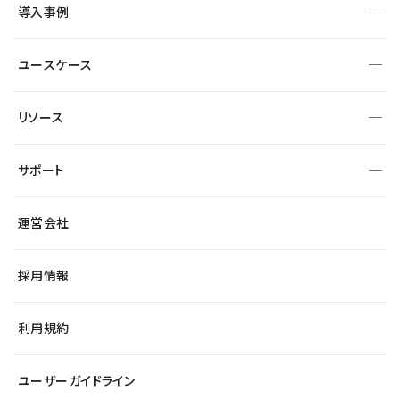
SEO
採用サイト
導入事例
運用
サービスサイト
サイト運用
事例インタビュー
業種から探す
ユースケース
セキュリティ
導入企業
宿泊・レジャー
大企業・エンタープライズ
ワークスペース
サイト制作事例
エンタメ
リソース
より自在に
制作会社
自治体
テンプレートを探す
Figma to Studio
広告代理店・コンサル
サポート
課題から探す
制作会社を探す
Lottie for Studio
スタートアップ
マーケターでのLP運用
総合窓口
サイト制作事例
アクセシビリティ
運営会社
飲食店
よくある質問
WordPressからの移行
ブログ
ヘルプセンター
小売・EC
サイト導線の変更
最新情報
採用情報
システムステータス
Studio Community
学習コンテンツ
利用規約
公式YouTube
全国ワークショップ
ユーザーガイドライン