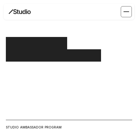
第2回Studio Ambassador募
集
Studio Ambassadorに応募する
STUDIO AMBASSADOR PROGRAM