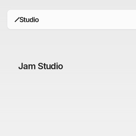
構築
Studioガイド
コラム
インタビュー
イベントレポート
デザインエディタ
コードを書かずにデザイン自体を自
在に
Jam Studio
CMS
柔軟なコンテンツ管理システム
フォーム
フォーム設置もノーコードで完結
SEO
検索エンジン向けの設定項目も充実