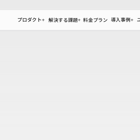
プロダクト
導入事例
解決する課題
料金プラン
運用
より自在に
事例インタビュー
大企業
リソー
お客様からの声をご紹介
Search
サイト運用
Figma to Studio
Studio
制作会
導入企業
安心のバックアップや権限管理
デザインを一瞬でWebサイトに
テンプレ
様々な規模・業種の企業が
広告代
セキュリティ
Lottie for Studio
Studi
Studio Showcase
サイトの安全を守る仕組み
より豊かなアニメーション表現
制作事例
スター
Studioサイトギャラリー
ワークスペース
アクセシビリティ
Studio
複数プロジェクトを一括管理
Webサイトをすべての人に
飲食店
ユーザー
Studio
小売・E
Web制
Studio
ブログを
What'