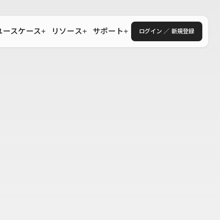
ユースケース
リソース
サポート
ログイン ／ 新規登録
・エンタープライズ
ス
相談窓口
学習コンテンツ
目的に沿ったサポートコンテンツを探す
 Store
Studio Academy
社
よくある質問
ートから始める
公式YouTubeの動画で学ぶ
採用
導入にあたってよくある質問を探す
理店・コンサル
o Showcase
全国ワークショップ
ヘルプセンター
を見る
基本操作を学ぶイベントを探す
トアップ
操作や機能に関するマニュアルを探す
 Community
セミナー
システムステータス
同士で繋がり知見を深める
技術向上に役立つイベントを探す
不具合・障害情報を確認する
 Experts
C
作会社を探す
 Blog
見る
s New