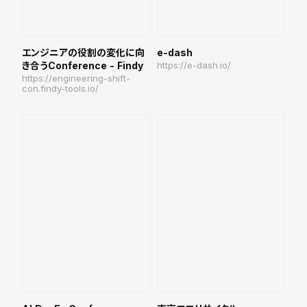
エンジニアの役割の変化に向
e-dash
き合うConference - Findy
https://e-dash.io/
https://engineering-shift-
con.findy-tools.io/