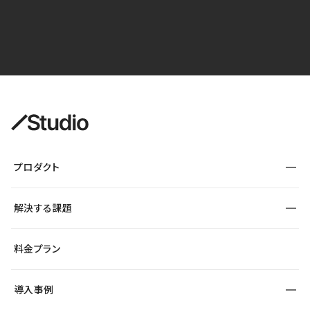
プロダクト
構築
解決する課題
デザインエディタ
CMS
サイト種別から探す
料金プラン
コーポレートサイト
フォーム
SEO
採用サイト
導入事例
運用
サービスサイト