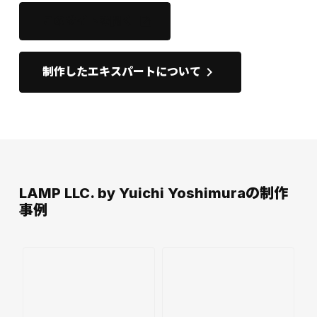
このサイトを開く
open_in_new
keyboard_arrow_right
制作したエキスパートについて
LAMP LLC. by Yuichi Yoshimuraの制作
事例