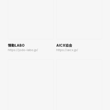
情動LABO
AICX協会
https://jodo-labo.jp/
https://aicx.jp/