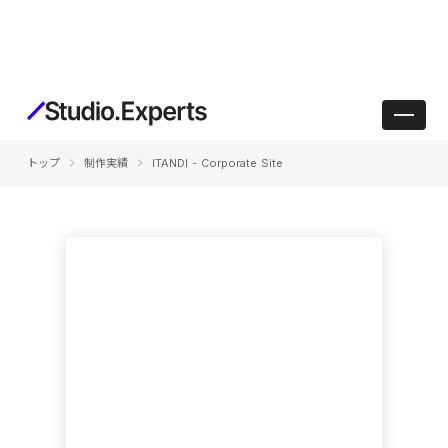
keyboard_arrow_right
keyboard_arrow_right
トップ
制作実績
ITANDI - Corporate Site