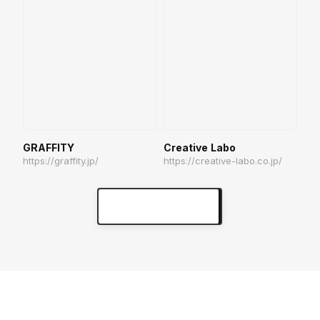
GRAFFITY
Creative Labo
https://graffity.jp/
https://creative-labo.co.jp/
実績をもっと見る
keyboard_arrow_right