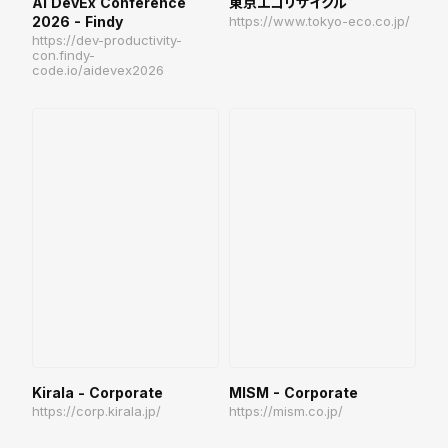
AI DevEx Conference
東京エコリサイクル
2026 - Findy
https://www.tokyo-eco.co.jp/
https://dev-productivity-
con.findy-
code.io/aidevex2026
Kirala - Corporate
MISM - Corporate
https://corp.kirala.jp/
https://mism.co.jp/