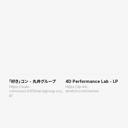
「好き」コン - 丸井グループ
4D Performance Lab - LP
https://suki-
https://lp.4d-
concours.0101maruigroup.co.j
stretch.com/senior
p/