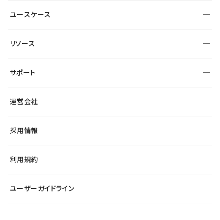
サイト運用
事例インタビュー
業種から探す
ユースケース
セキュリティ
導入企業
宿泊・レジャー
制作会社
ワークスペース
サイト制作事例
エンタメ
リソース
より自在に
大企業・エンタープライズ
自治体
テンプレートを探す
Figma to Studio
スタートアップ
サポート
課題から探す
制作会社を探す
Lottie for Studio
飲食店
マーケターでのLP運用
総合窓口
サイト制作事例
アクセシビリティ
運営会社
小売・EC
よくある質問
サイト導線の変更
ブログ
ヘルプセンター
最新情報
採用情報
システムステータス
Studio Community
学習コンテンツ
利用規約
公式YouTube
全国ワークショップ
ユーザーガイドライン
セミナー