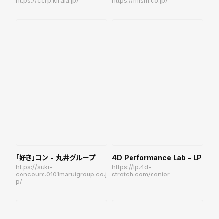
https://corp.kirala.jp/
https://mism.co.jp/
「好き」コン - 丸井グループ
4D Performance Lab - LP
https://suki-
https://lp.4d-
concours.0101maruigroup.co.j
stretch.com/senior
p/