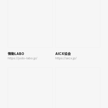
情動LABO
AICX協会
https://jodo-labo.jp/
https://aicx.jp/