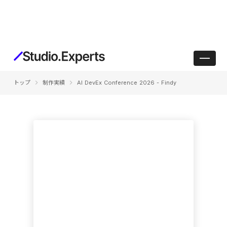
keyboard_arrow_right
keyboard_arrow_right
トップ
制作実績
AI DevEx Conference 2026 - Findy