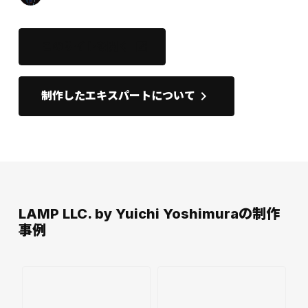
このサイトを開く
open_in_new
keyboard_arrow_right
制作したエキスパートについて
LAMP LLC. by Yuichi Yoshimuraの制作
事例