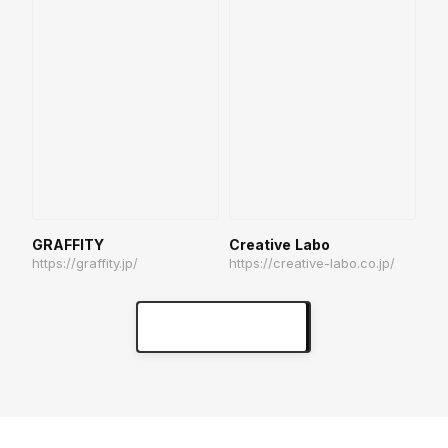
GRAFFITY
Creative Labo
https://graffity.jp/
https://creative-labo.co.jp/
実績をもっと見る
keyboard_arrow_right