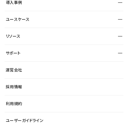
導入事例
運用
サービスサイト
サイト運用
事例インタビュー
業種から探す
ユースケース
セキュリティ
導入企業
宿泊・レジャー
制作会社
ワークスペース
サイト制作事例
エンタメ
リソース
より自在に
大企業・エンタープライズ
自治体
テンプレートを探す
Figma to Studio
スタートアップ
サポート
課題から探す
制作会社を探す
Lottie for Studio
飲食店
マーケターでのLP運用
総合窓口
サイト制作事例
アクセシビリティ
運営会社
小売・EC
よくある質問
サイト導線の変更
ブログ
ヘルプセンター
最新情報
採用情報
システムステータス
Studio Community
学習コンテンツ
利用規約
公式YouTube
全国ワークショップ
ユーザーガイドライン