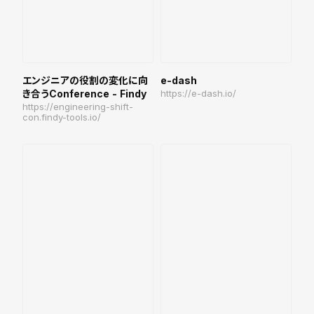
エンジニアの役割の変化に向
e-dash
き合うConference - Findy
https://e-dash.io/
https://engineering-shift-
con.findy-tools.io/