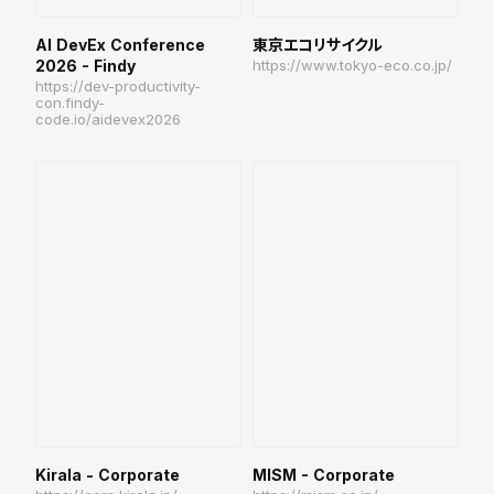
AI DevEx Conference
東京エコリサイクル
2026 - Findy
https://www.tokyo-eco.co.jp/
https://dev-productivity-
con.findy-
code.io/aidevex2026
Kirala - Corporate
MISM - Corporate