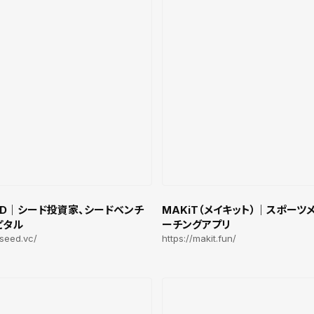
EED｜シード投資家、シードベンチ
MAKiT（メイキット）｜スポーツ
ピタル
ーチングアプリ
eseed.vc/
https://makit.fun/