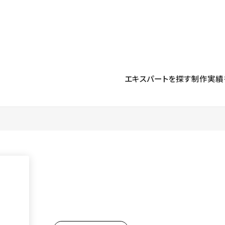
プロダクト
導入事例
解決する課題
料金プラン
運用
より自在に
事例インタビュー
大企業
リソー
お客様からの声をご紹介
エキスパートを探す
制作実績
サイト運用
Figma to Studio
Studio
制作会
導入企業
安心のバックアップや権限管理
デザインを一瞬でWebサイトに
テンプレ
様々な規模・業種の企業が
広告代
セキュリティ
Lottie for Studio
Studi
Studio Showcase
サイトの安全を守る仕組み
より豊かなアニメーション表現
制作事例
スター
Studioサイトギャラリー
ワークスペース
アクセシビリティ
Studio
複数プロジェクトを一括管理
Webサイトをすべての人に
飲食店
ユーザー
Studio
小売・E
Web制
Studio
ブログを
What'
最新情報