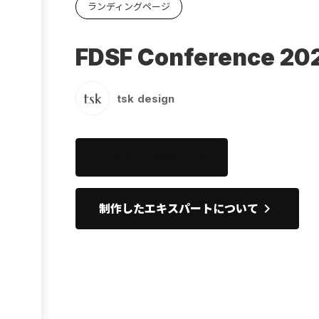
ランディングページ
Ebook
お役立ち
FDSF Conference 202
tsk design
このサイトを開く
open_in_new
keyboard_arrow_right
制作したエキスパートについて