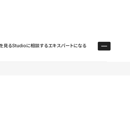
ユースケース
リソース
サポート
ログイン ／ 新規登録
・エンタープライズ
ス
相談窓口
学習コンテンツ
目的に沿ったサポートコンテンツを探す
を見る
Studioに相談する
エキスパートになる
 Store
Studio Academy
社
よくある質問
ートから始める
公式YouTubeの動画で学ぶ
採用
導入にあたってよくある質問を探す
理店・コンサル
o Showcase
全国ワークショップ
ヘルプセンター
を見る
基本操作を学ぶイベントを探す
トアップ
操作や機能に関するマニュアルを探す
 Community
セミナー
システムステータス
同士で繋がり知見を深める
技術向上に役立つイベントを探す
不具合・障害情報を確認する
 Experts
C
作会社を探す
 Blog
見る
s New
を確認する