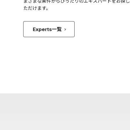
まざまな条件からぴったりのエキスパートをお探し
ただけます。
Experts一覧
keyboard_arrow_right