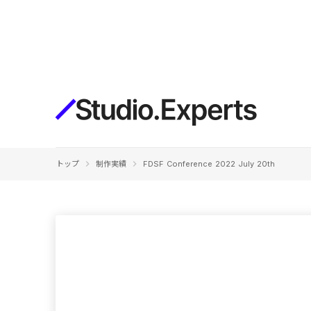
構築
デザインエディタ
コードを書かずにデザイン自体を自
在に
CMS
keyboard_arrow_right
keyboard_arrow_right
トップ
制作実績
FDSF Conference 2022 July 20th
柔軟なコンテンツ管理システム
フォーム
フォーム設置もノーコードで完結
SEO
検索エンジン向けの設定項目も充実