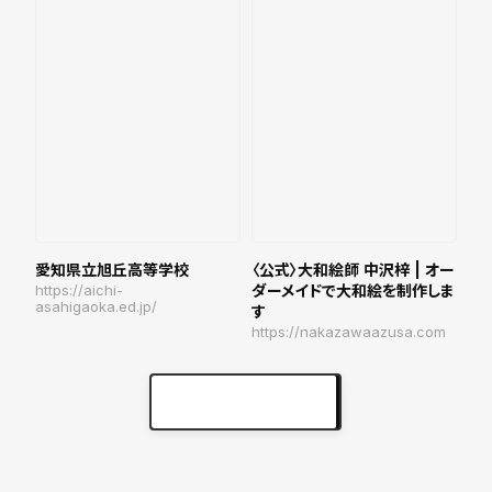
愛知県立旭丘高等学校
〈公式〉大和絵師 中沢梓 | オー
https://aichi-
ダーメイドで大和絵を制作しま
asahigaoka.ed.jp/
す
https://nakazawaazusa.com
実績をもっと見る
keyboard_arrow_right