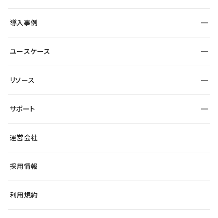
コーポレートサイト
フォーム
SEO
採用サイト
導入事例
運用
サービスサイト
サイト運用
事例インタビュー
業種から探す
ユースケース
セキュリティ
導入企業
宿泊・レジャー
制作会社
ワークスペース
サイト制作事例
エンタメ
リソース
より自在に
大企業・エンタープライズ
自治体
テンプレートを探す
Figma to Studio
スタートアップ
サポート
課題から探す
制作会社を探す
Lottie for Studio
飲食店
マーケターでのLP運用
総合窓口
サイト制作事例
アクセシビリティ
運営会社
小売・EC
よくある質問
サイト導線の変更
ブログ
ヘルプセンター
最新情報
採用情報
システムステータス
Studio Community
学習コンテンツ
利用規約
公式YouTube