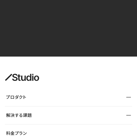
プロダクト
構築
解決する課題
デザインエディタ
CMS
サイト種別から探す
料金プラン