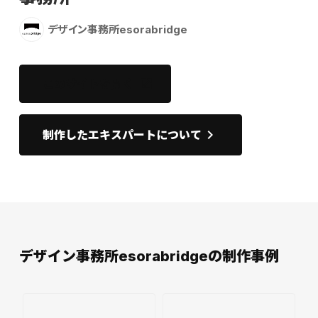
デザイン事務所esorabridge
このサイトを開く
open_in_new
keyboard_arrow_right
制作したエキスパートについて
デザイン事務所esorabridgeの制作事例