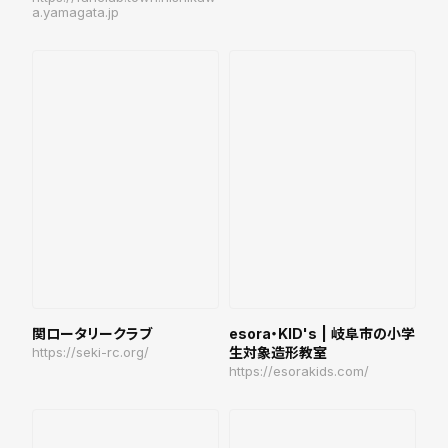
a.yamagata.jp
関ロータリークラブ
esora・KID's | 岐阜市の小学
https://seki-rc.org/
生対象造形教室
https://esorakids.com/