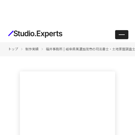
keyboard_arrow_right
keyboard_arrow_right
トップ
制作実績
福井事務所 | 岐阜県美濃加茂市の司法書士・土地家屋調査