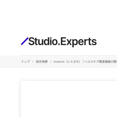
構築
デザインエディタ
コードを書かずにデザイン自体を自
在に
CMS
keyboard_arrow_right
keyboard_arrow_right
トップ
制作実績
itokichi（いときち）｜ヘルスケア関連機器の
柔軟なコンテンツ管理システム
フォーム
フォーム設置もノーコードで完結
SEO
検索エンジン向けの設定項目も充実