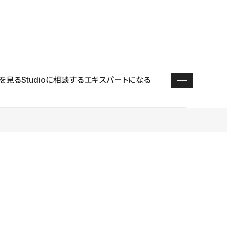
ユースケース
リソース
サポート
ログイン ／ 新規登録
・エンタープライズ
ス
相談窓口
学習コンテンツ
目的に沿ったサポートコンテンツを探す
を見る
Studioに相談する
エキスパートになる
 Store
Studio Academy
社
よくある質問
ートから始める
公式YouTubeの動画で学ぶ
採用
導入にあたってよくある質問を探す
理店・コンサル
o Showcase
全国ワークショップ
ヘルプセンター
を見る
基本操作を学ぶイベントを探す
トアップ
操作や機能に関するマニュアルを探す
 Community
セミナー
システムステータス
同士で繋がり知見を深める
技術向上に役立つイベントを探す
不具合・障害情報を確認する
 Experts
C
作会社を探す
 Blog
見る
s New
を確認する