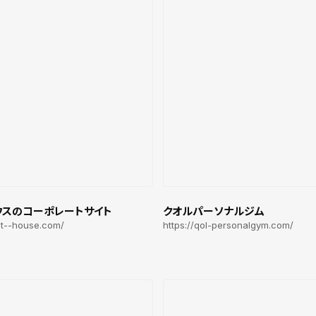
ウスのコーポレートサイト
クオルパーソナルジム
ght--house.com/
https://qol-personalgym.com/