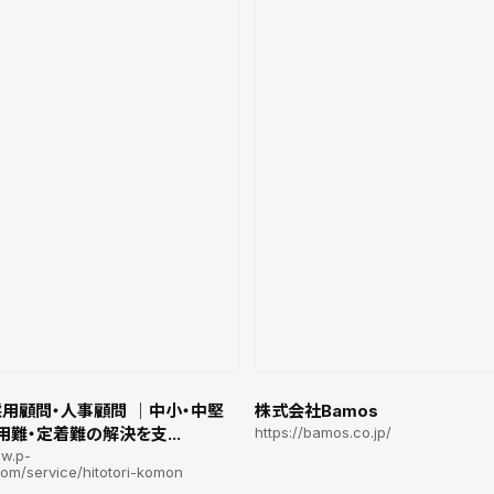
採用顧問・人事顧問 ｜中小・中堅
株式会社Bamos
難・定着難の解決を支...
https://bamos.co.jp/
ww.p-
com/service/hitotori-komon