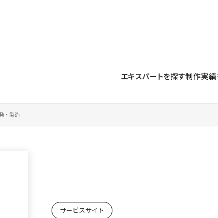
プロダクト
導入事例
解決する課題
料金プラン
運用
より自在に
事例インタビュー
大企業
リソー
お客様からの声をご紹介
エキスパートを探す
制作実績
サイト運用
Figma to Studio
Studio
制作会
導入企業
安心のバックアップや権限管理
デザインを一瞬でWebサイトに
テンプレ
様々な規模・業種の企業が
広告代
セキュリティ
Lottie for Studio
Studi
Studio Showcase
サイトの安全を守る仕組み
より豊かなアニメーション表現
制作事例
開発・製造
スター
Studioサイトギャラリー
ワークスペース
アクセシビリティ
Studio
複数プロジェクトを一括管理
Webサイトをすべての人に
飲食店
ユーザー
Studio
小売・E
Web制
Studio
ブログを
What'
サービスサイト
最新情報