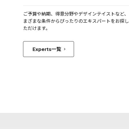
ご予算や納期、得意分野やデザインテイストなど、
まざまな条件からぴったりのエキスパートをお探し
ただけます。
Experts一覧
keyboard_arrow_right