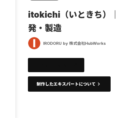
Ebook
itokichi（いとき
お役立ち
発・製造
IRODORU by 株式会社HubWorks
このサイトを開く
open_in_new
keyboard_arrow_right
制作したエキスパートについて