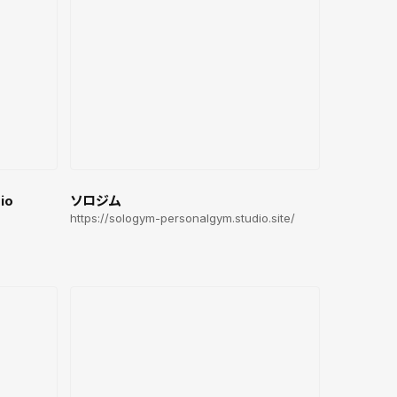
io
ソロジム
https://sologym-personalgym.studio.site/