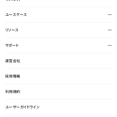
運用
サービスサイト
サイト運用
事例インタビュー
業種から探す
ユースケース
セキュリティ
導入企業
宿泊・レジャー
制作会社
ワークスペース
サイト制作事例
エンタメ
リソース
より自在に
大企業・エンタープライズ
自治体
テンプレートを探す
Figma to Studio
スタートアップ
サポート
課題から探す
制作会社を探す
Lottie for Studio
飲食店
マーケターでのLP運用
総合窓口
サイト制作事例
アクセシビリティ
運営会社
小売・EC
よくある質問
サイト導線の変更
ブログ
ヘルプセンター
最新情報
採用情報
システムステータス
Studio Community
学習コンテンツ
利用規約
公式YouTube
全国ワークショップ
ユーザーガイドライン
セミナー