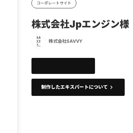
コーポレートサイト
Ebook
お役立ち
株式会社Jpエンジン様
株式会社SAVVY
このサイトを開く
open_in_new
keyboard_arrow_right
制作したエキスパートについて