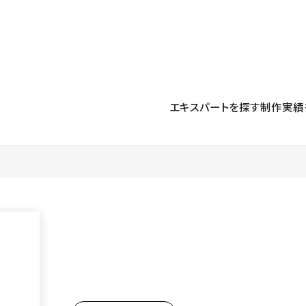
プロダクト
導入事例
解決する課題
料金プラン
運用
より自在に
事例インタビュー
大企業
リソー
お客様からの声をご紹介
エキスパートを探す
制作実績
サイト運用
Figma to Studio
Studio
制作会
導入企業
安心のバックアップや権限管理
デザインを一瞬でWebサイトに
テンプレ
様々な規模・業種の企業が
広告代
セキュリティ
Lottie for Studio
Studi
Studio Showcase
サイトの安全を守る仕組み
より豊かなアニメーション表現
制作事例
スター
Studioサイトギャラリー
ワークスペース
アクセシビリティ
Studio
複数プロジェクトを一括管理
Webサイトをすべての人に
飲食店
ユーザー
Studio
小売・E
Web制
Studio
ブログを
What'
最新情報