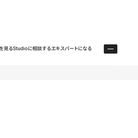
ユースケース
リソース
サポート
ログイン ／ 新規登録
・エンタープライズ
ス
相談窓口
学習コンテンツ
目的に沿ったサポートコンテンツを探す
を見る
Studioに相談する
エキスパートになる
 Store
Studio Academy
社
よくある質問
ートから始める
公式YouTubeの動画で学ぶ
採用
導入にあたってよくある質問を探す
理店・コンサル
o Showcase
全国ワークショップ
ヘルプセンター
を見る
基本操作を学ぶイベントを探す
トアップ
操作や機能に関するマニュアルを探す
 Community
セミナー
システムステータス
同士で繋がり知見を深める
技術向上に役立つイベントを探す
不具合・障害情報を確認する
 Experts
C
作会社を探す
 Blog
見る
s New
を確認する