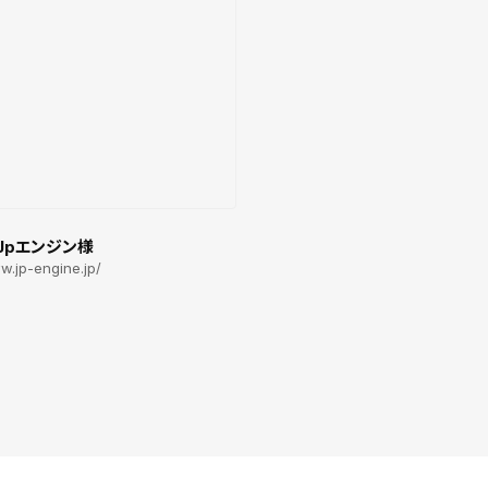
Jpエンジン様
w.jp-engine.jp/