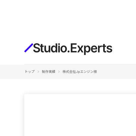
構築
デザインエディタ
コードを書かずにデザイン自体を自
在に
CMS
keyboard_arrow_right
keyboard_arrow_right
トップ
制作実績
株式会社Jpエンジン様
柔軟なコンテンツ管理システム
フォーム
フォーム設置もノーコードで完結
SEO
検索エンジン向けの設定項目も充実