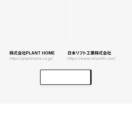
株式会社PLANT HOME
日本リフト工業株式会社
https://planthome.co.jp/
https://www.nihonlift.com/
実績をもっと見る
keyboard_arrow_right