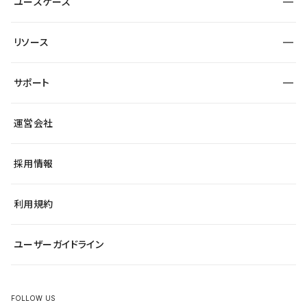
ユースケース
セキュリティ
導入企業
宿泊・レジャー
制作会社
ワークスペース
サイト制作事例
エンタメ
リソース
より自在に
大企業・エンタープライズ
自治体
テンプレートを探す
Figma to Studio
スタートアップ
サポート
課題から探す
制作会社を探す
Lottie for Studio
飲食店
マーケターでのLP運用
総合窓口
サイト制作事例
アクセシビリティ
運営会社
小売・EC
よくある質問
サイト導線の変更
ブログ
ヘルプセンター
最新情報
採用情報
システムステータス
Studio Community
学習コンテンツ
利用規約
公式YouTube
全国ワークショップ
ユーザーガイドライン
セミナー
FOLLOW US