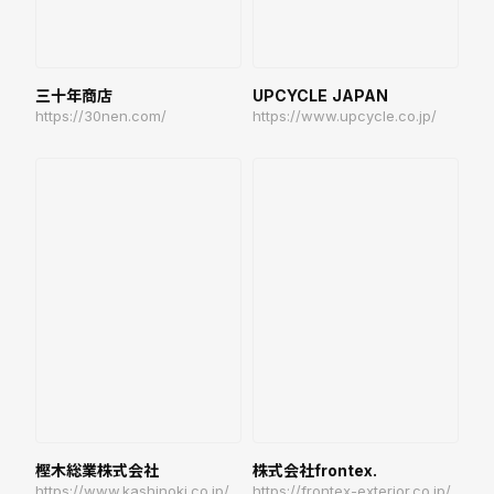
三十年商店
UPCYCLE JAPAN
https://30nen.com/
https://www.upcycle.co.jp/
樫木総業株式会社
株式会社frontex.
https://www.kashinoki.co.jp/
https://frontex-exterior.co.jp/