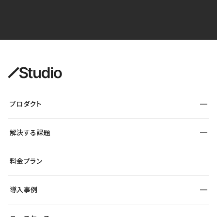
プロダクト
構築
解決する課題
デザインエディタ
CMS
サイト種別から探す
料金プラン
コーポレートサイト
フォーム
SEO
採用サイト
導入事例
運用
サービスサイト
サイト運用
事例インタビュー
業種から探す