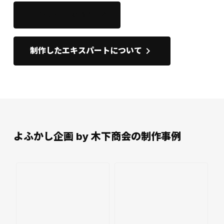
このサイトを開く
open_in_new
keyboard_arrow_right
制作したエキスパートについて
よふかし企画 by 木下商会の制作事例