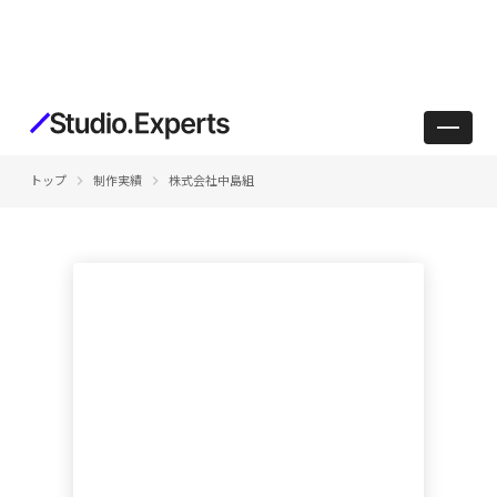
keyboard_arrow_right
keyboard_arrow_right
トップ
制作実績
株式会社中島組