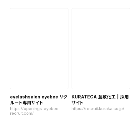
eyelashsalon eyebee リク
KURATECA 倉敷化工 | 採用
ルート専用サイト
サイト
https://openings-eyebee-
https://recruit.kuraka.co.jp/
recruit.com/