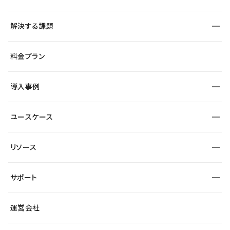
構築
解決する課題
デザインエディタ
CMS
サイト種別から探す
料金プラン
コーポレートサイト
フォーム
SEO
採用サイト
導入事例
運用
サービスサイト
サイト運用
事例インタビュー
業種から探す
ユースケース
セキュリティ
導入企業
宿泊・レジャー
制作会社
ワークスペース
サイト制作事例
エンタメ
リソース
より自在に
大企業・エンタープライズ
自治体
テンプレートを探す
Figma to Studio
スタートアップ
サポート
課題から探す
制作会社を探す
Lottie for Studio
飲食店
マーケターでのLP運用
総合窓口
サイト制作事例
アクセシビリティ
運営会社
小売・EC
よくある質問
サイト導線の変更
ブログ
ヘルプセンター