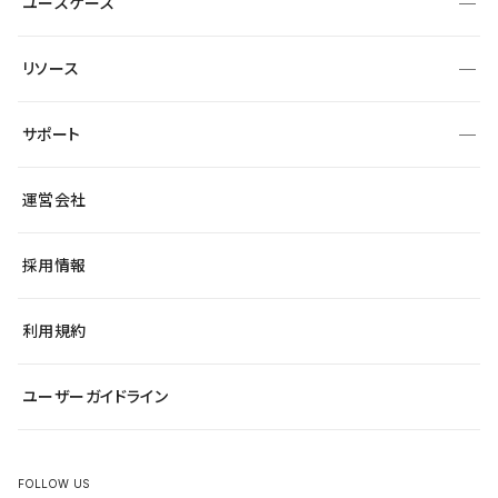
ユースケース
セキュリティ
導入企業
宿泊・レジャー
制作会社
ワークスペース
サイト制作事例
エンタメ
リソース
より自在に
大企業・エンタープライズ
自治体
テンプレートを探す
Figma to Studio
スタートアップ
サポート
課題から探す
制作会社を探す
Lottie for Studio
飲食店
マーケターでのLP運用
総合窓口
サイト制作事例
アクセシビリティ
運営会社
小売・EC
よくある質問
サイト導線の変更
ブログ
ヘルプセンター
最新情報
採用情報
システムステータス
Studio Community
学習コンテンツ
利用規約
公式YouTube
全国ワークショップ
ユーザーガイドライン
セミナー
FOLLOW US