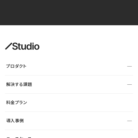
プロダクト
構築
解決する課題
デザインエディタ
CMS
サイト種別から探す
料金プラン
コーポレートサイト
フォーム
SEO
採用サイト
導入事例
運用
サービスサイト
サイト運用
事例インタビュー
業種から探す