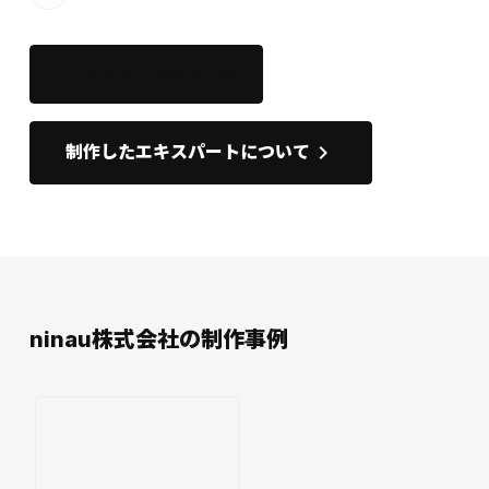
このサイトを開く
open_in_new
keyboard_arrow_right
制作したエキスパートについて
ninau株式会社の制作事例