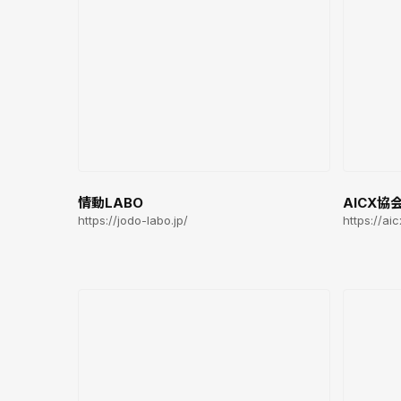
情動LABO
AICX協
https://jodo-labo.jp/
https://aic