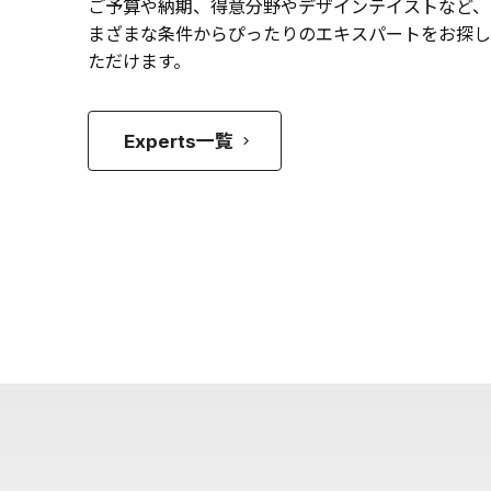
ご予算や納期、得意分野やデザインテイストなど、
まざまな条件からぴったりのエキスパートをお探し
ただけます。
Experts一覧
keyboard_arrow_right