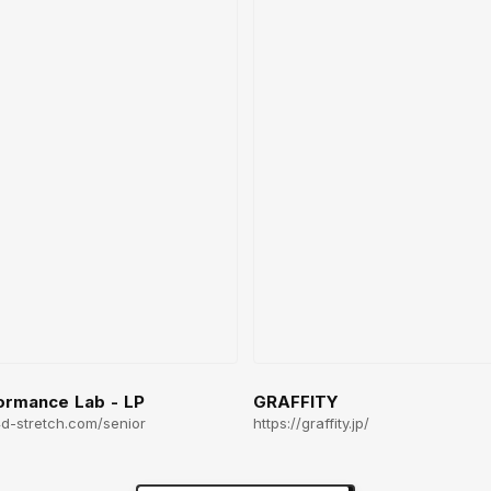
ormance Lab - LP
GRAFFITY
.4d-stretch.com/senior
https://graffity.jp/