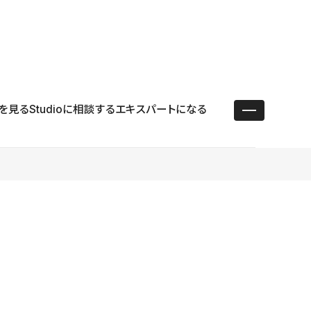
ユースケース
リソース
サポート
ログイン ／ 新規登録
・エンタープライズ
ス
相談窓口
学習コンテンツ
目的に沿ったサポートコンテンツを探す
を見る
Studioに相談する
エキスパートになる
 Store
Studio Academy
社
よくある質問
ートから始める
公式YouTubeの動画で学ぶ
採用
導入にあたってよくある質問を探す
理店・コンサル
o Showcase
全国ワークショップ
ヘルプセンター
を見る
基本操作を学ぶイベントを探す
トアップ
操作や機能に関するマニュアルを探す
 Community
セミナー
システムステータス
同士で繋がり知見を深める
技術向上に役立つイベントを探す
不具合・障害情報を確認する
 Experts
C
作会社を探す
 Blog
見る
s New
を確認する