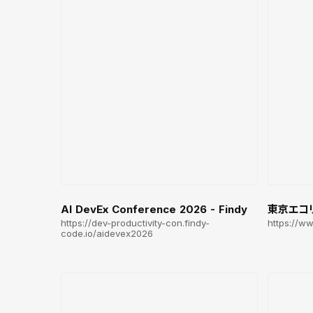
AI DevEx Conference 2026 - Findy
東京エコ
https://dev-productivity-con.findy-
https://w
code.io/aidevex2026