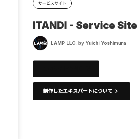
サービスサイト
Ebook
お役立ち
ITANDI - Service Site
LAMP LLC. by Yuichi Yoshimura
このサイトを開く
open_in_new
keyboard_arrow_right
制作したエキスパートについて