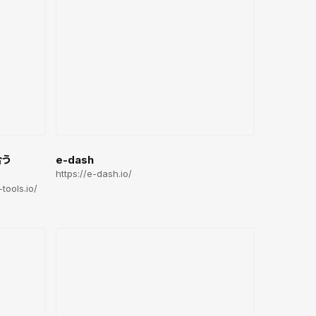
合う
e-dash
https://e-dash.io/
tools.io/