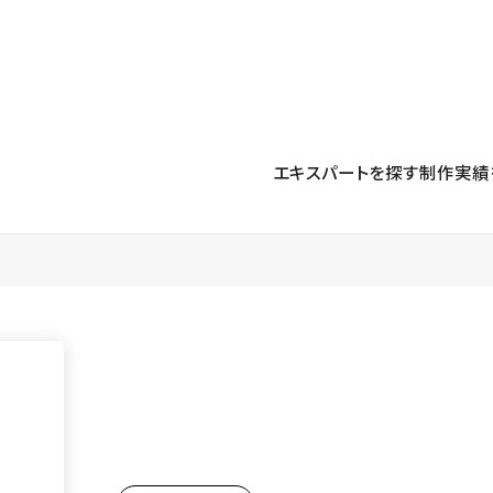
プロダクト
導入事例
解決する課題
料金プラン
運用
より自在に
事例インタビュー
大企業
リソー
お客様からの声をご紹介
エキスパートを探す
制作実績
サイト運用
Figma to Studio
Studio
制作会
導入企業
安心のバックアップや権限管理
デザインを一瞬でWebサイトに
テンプレ
様々な規模・業種の企業が
広告代
セキュリティ
Lottie for Studio
Studi
Studio Showcase
サイトの安全を守る仕組み
より豊かなアニメーション表現
制作事例
スター
Studioサイトギャラリー
ワークスペース
アクセシビリティ
Studio
複数プロジェクトを一括管理
Webサイトをすべての人に
飲食店
ユーザー
Studio
小売・E
Web制
Studio
ブログを
What'
最新情報