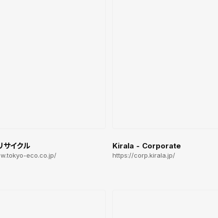
リサイクル
Kirala - Corporate
ww.tokyo-eco.co.jp/
https://corp.kirala.jp/