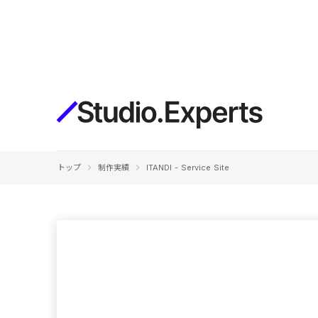
構築
デザインエディタ
コードを書かずにデザイン自体を自
在に
CMS
keyboard_arrow_right
keyboard_arrow_right
トップ
制作実績
ITANDI - Service Site
柔軟なコンテンツ管理システム
フォーム
フォーム設置もノーコードで完結
SEO
検索エンジン向けの設定項目も充実