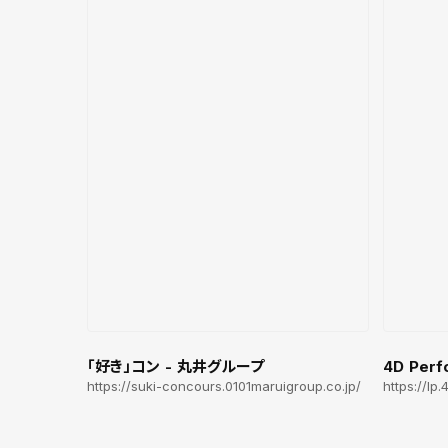
「好き」コン - 丸井グループ
4D Perf
https://suki-concours.0101maruigroup.co.jp/
https://lp