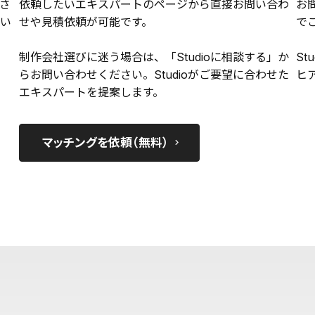
さ
依頼したいエキスパートのページから直接お問い合わ
お
い
せや見積依頼が可能です。
で
制作会社選びに迷う場合は、「Studioに相談する」か
St
らお問い合わせください。Studioがご要望に合わせた
ヒ
エキスパートを提案します。
マッチングを依頼（無料）
keyboard_arrow_right