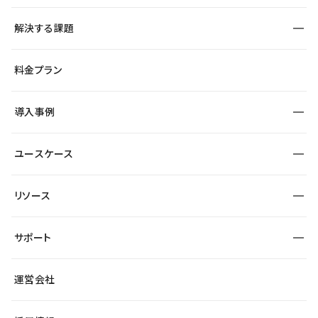
構築
解決する課題
デザインエディタ
CMS
サイト種別から探す
料金プラン
コーポレートサイト
フォーム
SEO
採用サイト
導入事例
運用
サービスサイト
サイト運用
事例インタビュー
業種から探す
ユースケース
セキュリティ
導入企業
宿泊・レジャー
制作会社
ワークスペース
サイト制作事例
エンタメ
リソース
より自在に
大企業・エンタープライズ
自治体
テンプレートを探す
Figma to Studio
スタートアップ
サポート
課題から探す
制作会社を探す
Lottie for Studio
飲食店
マーケターでのLP運用
総合窓口
サイト制作事例
アクセシビリティ
運営会社
小売・EC
よくある質問
サイト導線の変更
ブログ
ヘルプセンター