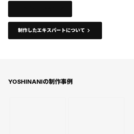
このサイトを開く
open_in_new
keyboard_arrow_right
制作したエキスパートについて
YOSHINANIの制作事例