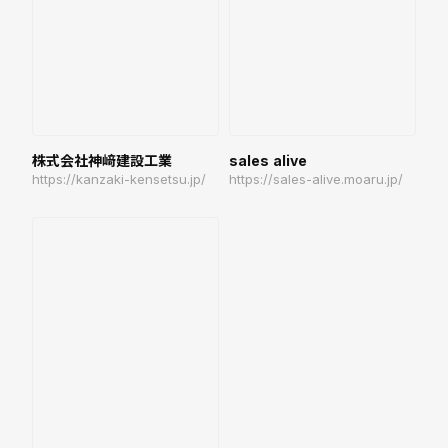
株式会社神﨑建設工業
sales alive
https://kanzaki-kensetsu.jp/
https://sales-alive.moaru.jp/