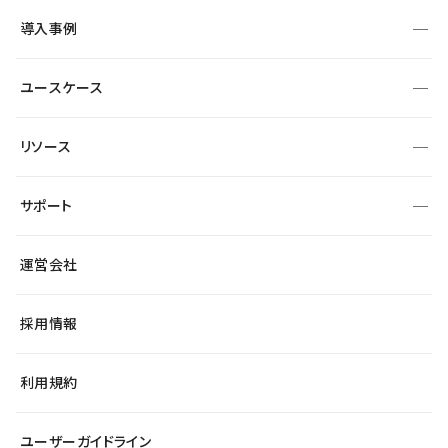
SEO
採用サイト
導入事例
運用
サービスサイト
サイト運用
事例インタビュー
業種から探す
ユースケース
セキュリティ
導入企業
宿泊・レジャー
大企業・エンタープライズ
ワークスペース
サイト制作事例
エンタメ
リソース
より自在に
制作会社
自治体
テンプレートを探す
Figma to Studio
広告代理店・コンサル
サポート
課題から探す
制作会社を探す
Lottie for Studio
スタートアップ
マーケターでのLP運用
総合窓口
サイト制作事例
アクセシビリティ
運営会社
飲食店
よくある質問
WordPressからの移行
ブログ
ヘルプセンター
小売・EC
サイト導線の変更
最新情報
採用情報
システムステータス
Studio Community
学習コンテンツ
利用規約
公式YouTube
全国ワークショップ
ユーザーガイドライン