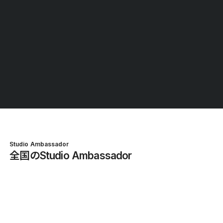
Studio Meetup vol. 33 in 鹿児島 |
08.24
AI時代の採用戦略と採用サイト
19
HITTOBE powered by Zero-Ten Park
鹿児島県
location_on
小田 幸治
Studio Ambassador
全国のStudio Ambassador