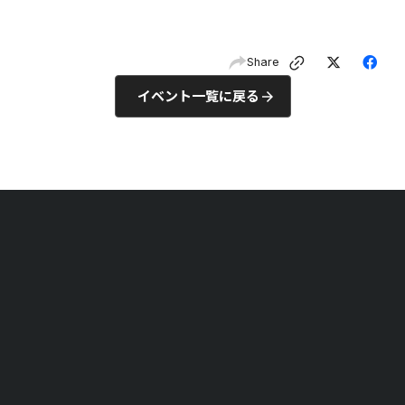
Share
イベント一覧に戻る
arrow_forward
Upcoming Events
参加受付中のイベント
アンバサダーと共に、
Studioの操作や活用方法を身につけよう。
イベント一覧を見る