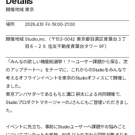
Details
開催地域
東京
場所
2026.4.10 Fri 19:00-21:00
開催地域
Studio,inc.（〒153-0042 東京都目黒区青葉台３丁
目６−２８ 住友不動産青葉台タワー 9F）
「みんなの欲しい機能総選挙！？〜ユーザー課題から探る、次
のアップデート〜」をテーマに、これからのStudioをみんなで
考えるオフラインイベントを東京のStudioオフィスにて開催し
ました。
東京アンバサダーであるもちと溝口 耕太による共同開催で、
StudioプロダクトマネージャーのJさんにもご登壇いただきまし
た。
イベントに先立ち、事前にStudioユーザーへ課題やお悩みごと
についてアンケートを実施。80名以上の方から回答が集まりま