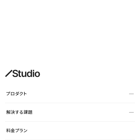
プロダクト
構築
解決する課題
デザインエディタ
CMS
サイト種別から探す
料金プラン
コーポレートサイト
フォーム