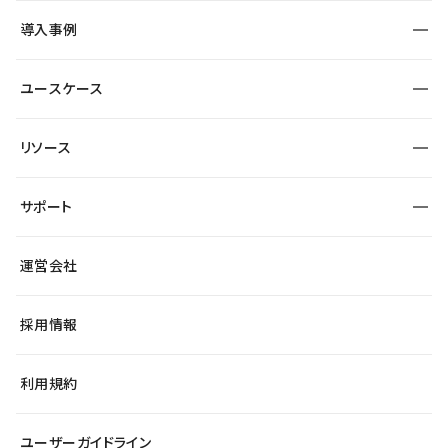
SEO
採用サイト
導入事例
運用
サービスサイト
サイト運用
事例インタビュー
業種から探す
ユースケース
セキュリティ
導入企業
宿泊・レジャー
大企業・エンタープライズ
ワークスペース
サイト制作事例
エンタメ
リソース
より自在に
制作会社
自治体
テンプレートを探す
Figma to Studio
広告代理店・コンサル
サポート
課題から探す
制作会社を探す
Lottie for Studio
スタートアップ
マーケターでのLP運用
総合窓口
サイト制作事例
アクセシビリティ
運営会社
飲食店
よくある質問
WordPressからの移行
ブログ
ヘルプセンター
小売・EC
サイト導線の変更
最新情報
採用情報
システムステータス
Studio Community
学習コンテンツ
利用規約
公式YouTube
全国ワークショップ
ユーザーガイドライン