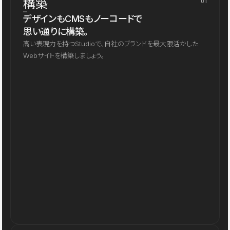
構築
01
デザインもCMSもノーコードで
思い通りに構築。
高い表現力を持つStudioで、自社のブランドを最大限活かした
Webサイトを構築しましょう。