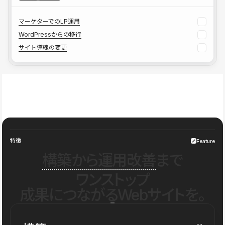
マーケターでのLP運用
WordPressからの移行
サイト導線の変更
特徴
Feature
構築から運用改善
まで
ワンストップ
成果につながるWebサイトを。