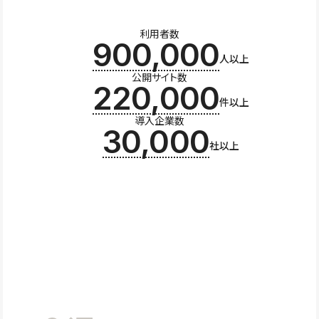
利用者数
900,000
人以上
公開サイト数
220,000
件以上
導入企業数
30,000
社以上