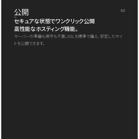
公開
02
セキュアな状態でワンクリック公開
高性能なホスティング機能。
サーバーの準備も保守も不要。SSLを標準で備え、安定したサイ
トを公開できます。