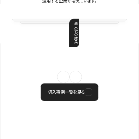
運用する企業が増えています。
導
入
後
の
成
果
導入事例一覧を見る