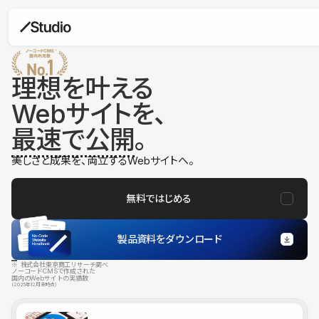
理想を叶える
Webサイトを、
最速で公開
。
美しさと成果を、両立するWebサイトへ。
無料ではじめる
製品資料をダウンロード
※ 株式会社東京商工リサーチ調べ
ノーコードCMSで作成された
国内のWebサイトの実績数
（2025年12月末時点）