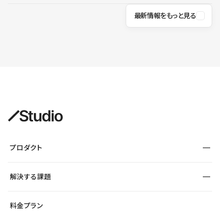
最新情報をもっと見る
プロダクト
構築
解決する課題
デザインエディタ
CMS
サイト種別から探す
料金プラン
コーポレートサイト
フォーム