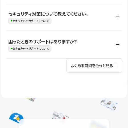
はい。CMSやコンポーネントを活用して更新範囲を設計しておく
セキュリティ対策について教えてください。
ことで、デザインを崩しにくい状態で運用できます。 さらにコン
セキュリティ・サポートについて
テンツ編集モードを使うと、編集できる範囲をテキスト・画像・ア
イコンなどに絞れるため、担当者ごとの見た目のばらつきを抑え
Studioでは、公開サイトやサービスを安全に利用できるよう、通信
困ったときのサポートはありますか？
ながらレイアウトに影響を与えずに更新作業を進めやすくなりま
の暗号化、データ保護、アクセス管理、脆弱性対策など、複数の観
セキュリティ・サポートについて
す。
点からセキュリティ対策を行っています。Studioで公開したサイト
はSSL/TLSによる通信暗号化に対応しており、悪質なスクリプトの
よくある質問をもっと見る
操作方法や機能については、ヘルプセンターでご確認いただけま
実行制限や、不正アクセス・攻撃への対策も実施しています。
す。編集、公開、CMS、フォーム、ドメイン設定など、目的に合
Studioのセキュリティ対策について
わせて記事を検索できます。有人サポート（チャット）は Mini プ
ラン以上のご契約プロジェクトでご利用いただけます。そのほか、
ユーザー同士で質問・相談できるコミュニティもご利用ください。
ヘルプセンターはこちら