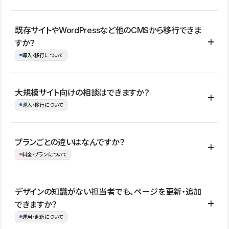
コーポレートサイト、サービスサイト、LP、採用サイト、ブロ
既存サイトやWordPressなど他のCMSから移行できま
グ・メディア、イベントサイト、店舗・商品紹介サイト、ポートフ
すか？
ォリオなど幅広く制作できます。
導入・移行について
制作事例はこちら
はい。既存サイトの構成やコンテンツ、URLを整理したうえで、
大規模サイト向けの相談はできますか？
Studio上に再構築する形で移行できます。 WordPressの場合は、
導入・移行について
XMLファイルを使って投稿記事や固定ページ、カテゴリー、タグな
どの一部データをStudio CMSへインポートできます。ただし、サ
はい。アクセス規模が大きいサイトや、複数部門での運用、権限管
プランごとの違いはなんですか？
イト全体のデザインや設定がそのまま移行されるわけではないた
理、セキュリティ確認、既存システムとの連携など、個別の要件が
料金・プランについて
め、移行後にページ構成やデザイン、CMS設計、URL・リダイレク
ある場合はご相談いただけます。サイトの規模や運用体制に応じ
ト設定などの確認が必要です。
て、適したプランや進め方をご案内します。要件が固まりきってい
公開ページ数、バージョン履歴の期間、CMS利用数の上限、権限
デザインの知識がない担当者でも、ページを更新・追加
ない段階でも、お問い合わせください。
管理の有無などがプランごとに異なります。詳しくは料金プランペ
できますか？
お問合せはこちら
ージをご覧ください。
運用・更新について
料金プランはこちら