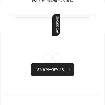
運用する企業が増えています。
導
入
後
の
成
果
導入事例一覧を見る