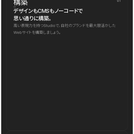
構築
01
デザインもCMSもノーコードで
思い通りに構築。
高い表現力を持つStudioで、自社のブランドを最大限活かした
Webサイトを構築しましょう。