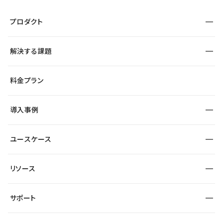
プロダクト
構築
解決する課題
デザインエディタ
CMS
サイト種別から探す
料金プラン
コーポレートサイト
フォーム
SEO
採用サイト
導入事例
運用
サービスサイト
サイト運用
事例インタビュー
業種から探す
ユースケース
セキュリティ
導入企業
宿泊・レジャー
大企業・エンタープライズ
ワークスペース
サイト制作事例
エンタメ
リソース
より自在に
制作会社
自治体
テンプレートを探す
Figma to Studio
広告代理店・コンサル
サポート
課題から探す
制作会社を探す
Lottie for Studio
スタートアップ
マーケターでのLP運用
総合窓口
サイト制作事例