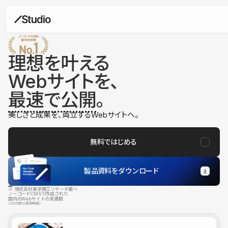
理想を叶える
Webサイトを、
最速で公開
。
美しさと成果を、両立するWebサイトへ。
無料ではじめる
製品資料をダウンロード
※ 株式会社東京商工リサーチ調べ
ノーコードCMSで作成された
国内のWebサイトの実績数
（2025年12月末時点）