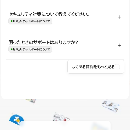
はい。CMSやコンポーネントを活用して更新範囲を設計しておく
セキュリティ対策について教えてください。
ことで、デザインを崩しにくい状態で運用できます。 さらにコン
セキュリティ・サポートについて
テンツ編集モードを使うと、編集できる範囲をテキスト・画像・ア
イコンなどに絞れるため、担当者ごとの見た目のばらつきを抑え
Studioでは、公開サイトやサービスを安全に利用できるよう、通信
困ったときのサポートはありますか？
ながらレイアウトに影響を与えずに更新作業を進めやすくなりま
の暗号化、データ保護、アクセス管理、脆弱性対策など、複数の観
セキュリティ・サポートについて
す。
点からセキュリティ対策を行っています。Studioで公開したサイト
はSSL/TLSによる通信暗号化に対応しており、悪質なスクリプトの
よくある質問をもっと見る
操作方法や機能については、ヘルプセンターでご確認いただけま
実行制限や、不正アクセス・攻撃への対策も実施しています。
す。編集、公開、CMS、フォーム、ドメイン設定など、目的に合
Studioのセキュリティ対策について
わせて記事を検索できます。有人サポート（チャット）は Mini プ
ラン以上のご契約プロジェクトでご利用いただけます。そのほか、
ユーザー同士で質問・相談できるコミュニティもご利用ください。
ヘルプセンターはこちら