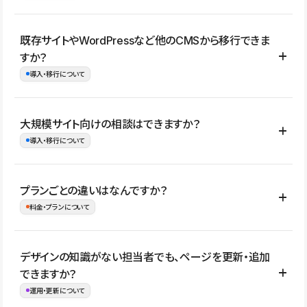
コーポレートサイト、サービスサイト、LP、採用サイト、ブロ
既存サイトやWordPressなど他のCMSから移行できま
グ・メディア、イベントサイト、店舗・商品紹介サイト、ポートフ
すか？
ォリオなど幅広く制作できます。
導入・移行について
制作事例はこちら
はい。既存サイトの構成やコンテンツ、URLを整理したうえで、
大規模サイト向けの相談はできますか？
Studio上に再構築する形で移行できます。 WordPressの場合は、
導入・移行について
XMLファイルを使って投稿記事や固定ページ、カテゴリー、タグな
どの一部データをStudio CMSへインポートできます。ただし、サ
はい。アクセス規模が大きいサイトや、複数部門での運用、権限管
プランごとの違いはなんですか？
イト全体のデザインや設定がそのまま移行されるわけではないた
理、セキュリティ確認、既存システムとの連携など、個別の要件が
料金・プランについて
め、移行後にページ構成やデザイン、CMS設計、URL・リダイレク
ある場合はご相談いただけます。サイトの規模や運用体制に応じ
ト設定などの確認が必要です。
て、適したプランや進め方をご案内します。要件が固まりきってい
公開ページ数、バージョン履歴の期間、CMS利用数の上限、権限
デザインの知識がない担当者でも、ページを更新・追加
ない段階でも、お問い合わせください。
管理の有無などがプランごとに異なります。詳しくは料金プランペ
できますか？
お問合せはこちら
ージをご覧ください。
運用・更新について
料金プランはこちら