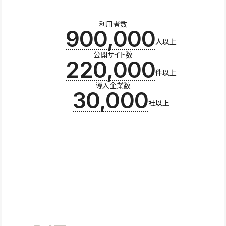
利用者数
900,000
人以上
公開サイト数
220,000
件以上
導入企業数
30,000
社以上