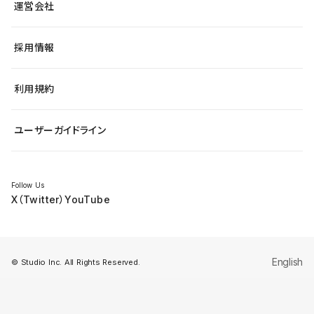
アクセシビリティ
運営会社
飲食店
よくある質問
WordPressからの移行
ブログ
ヘルプセンター
小売・EC
サイト導線の変更
最新情報
採用情報
システムステータス
Studio Community
学習コンテンツ
利用規約
公式YouTube
全国ワークショップ
ユーザーガイドライン
セミナー
Follow Us
X（Twitter）
YouTube
English
© Studio Inc. All Rights Reserved.