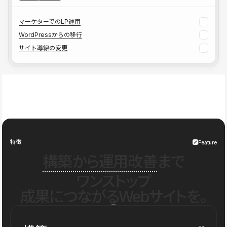
マーケターでのLP運用
WordPressからの移行
サイト導線の変更
特徴
Feature
構築から運用改善
まで
ワンストップ
成果につながるWebサイトを。