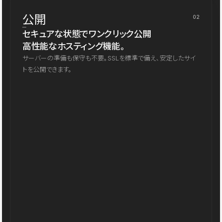
公開
02
セキュアな状態でワンクリック公開
高性能なホスティング機能。
サーバーの準備も保守も不要。SSLを標準で備え、安定したサイ
トを公開できます。