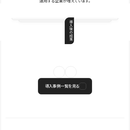
運用する企業が増えています。
導
入
後
の
成
果
導入事例一覧を見る