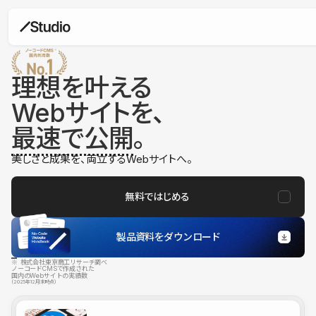
理想を叶える
Webサイトを、
最速で公開
。
美しさと成果を、両立するWebサイトへ。
無料ではじめる
製品資料をダウンロード
※ 株式会社東京商工リサーチ調べ
ノーコードCMSで作成された
国内のWebサイトの実績数
（2025年12月末時点）