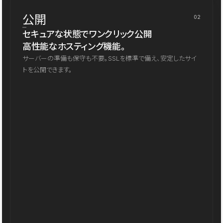
公開
02
セキュアな状態でワンクリック公開
高性能なホスティング機能。
サーバーの準備も保守も不要。SSLを標準で備え、安定したサイ
トを公開できます。