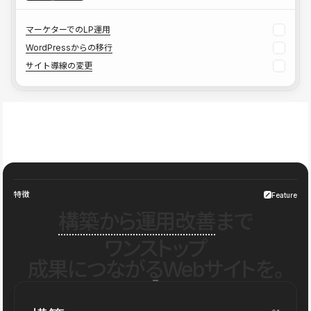
マーケターでのLP運用
WordPressからの移行
サイト導線の変更
特徴
Feature
構築から運用改善
まで
ワンストップ
成果につながるWebサイトを。