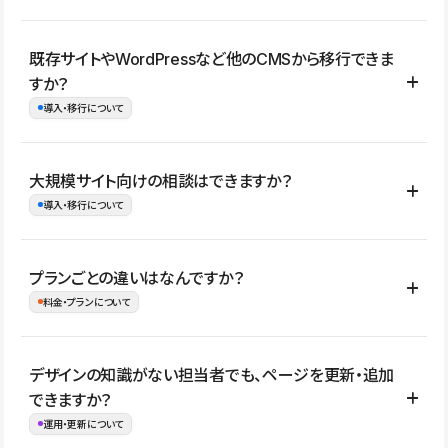
コーポレートサイト、サービスサイト、LP、採用サイト、ブロ
既存サイトやWordPressなど他のCMSから移行できま
グ・メディア、イベントサイト、店舗・商品紹介サイト、ポートフ
すか？
ォリオなど幅広く制作できます。
導入・移行について
制作事例はこちら
はい。既存サイトの構成やコンテンツ、URLを整理したうえで、
大規模サイト向けの相談はできますか？
Studio上に再構築する形で移行できます。 WordPressの場合は、
導入・移行について
XMLファイルを使って投稿記事や固定ページ、カテゴリー、タグな
どの一部データをStudio CMSへインポートできます。ただし、サ
はい。アクセス規模が大きいサイトや、複数部門での運用、権限管
プランごとの違いはなんですか？
イト全体のデザインや設定がそのまま移行されるわけではないた
理、セキュリティ確認、既存システムとの連携など、個別の要件が
料金・プランについて
め、移行後にページ構成やデザイン、CMS設計、URL・リダイレク
ある場合はご相談いただけます。サイトの規模や運用体制に応じ
ト設定などの確認が必要です。
て、適したプランや進め方をご案内します。要件が固まりきってい
公開ページ数、バージョン履歴の期間、CMS利用数の上限、権限
デザインの知識がない担当者でも、ページを更新・追加
ない段階でも、お問い合わせください。
管理の有無などがプランごとに異なります。詳しくは料金プランペ
できますか？
お問合せはこちら
ージをご覧ください。
運用・更新について
料金プランはこちら