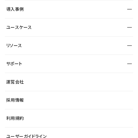
SEO
採用サイト
導入事例
運用
サービスサイト
サイト運用
事例インタビュー
業種から探す
ユースケース
セキュリティ
導入企業
宿泊・レジャー
大企業・エンタープライズ
ワークスペース
サイト制作事例
エンタメ
リソース
より自在に
制作会社
自治体
テンプレートを探す
Figma to Studio
広告代理店・コンサル
サポート
課題から探す
制作会社を探す
Lottie for Studio
スタートアップ
マーケターでのLP運用
総合窓口
サイト制作事例
アクセシビリティ
運営会社
飲食店
よくある質問
WordPressからの移行
ブログ
ヘルプセンター
小売・EC
サイト導線の変更
最新情報
採用情報
システムステータス
Studio Community
学習コンテンツ
利用規約
公式YouTube
全国ワークショップ
ユーザーガイドライン