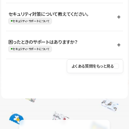
はい。CMSやコンポーネントを活用して更新範囲を設計しておく
セキュリティ対策について教えてください。
ことで、デザインを崩しにくい状態で運用できます。 さらにコン
セキュリティ・サポートについて
テンツ編集モードを使うと、編集できる範囲をテキスト・画像・ア
イコンなどに絞れるため、担当者ごとの見た目のばらつきを抑え
Studioでは、公開サイトやサービスを安全に利用できるよう、通信
困ったときのサポートはありますか？
ながらレイアウトに影響を与えずに更新作業を進めやすくなりま
の暗号化、データ保護、アクセス管理、脆弱性対策など、複数の観
セキュリティ・サポートについて
す。
点からセキュリティ対策を行っています。Studioで公開したサイト
はSSL/TLSによる通信暗号化に対応しており、悪質なスクリプトの
よくある質問をもっと見る
操作方法や機能については、ヘルプセンターでご確認いただけま
実行制限や、不正アクセス・攻撃への対策も実施しています。
す。編集、公開、CMS、フォーム、ドメイン設定など、目的に合
Studioのセキュリティ対策について
わせて記事を検索できます。有人サポート（チャット）は Mini プ
ラン以上のご契約プロジェクトでご利用いただけます。そのほか、
ユーザー同士で質問・相談できるコミュニティもご利用ください。
ヘルプセンターはこちら