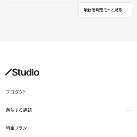
最新情報をもっと見る
プロダクト
構築
解決する課題
デザインエディタ
CMS
サイト種別から探す
料金プラン
コーポレートサイト
フォーム