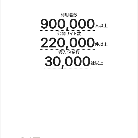
利用者数
900,000
人以上
公開サイト数
220,000
件以上
導入企業数
30,000
社以上