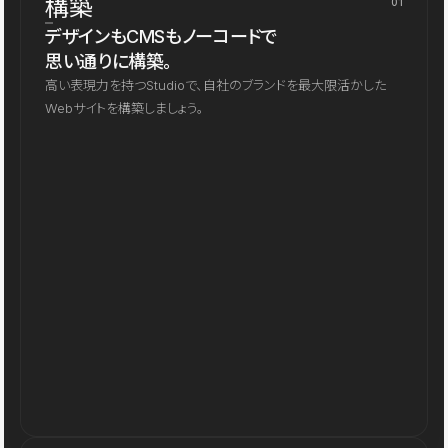
構築
01
デザインもCMSもノーコードで
思い通りに構築。
高い表現力を持つStudioで、自社のブランドを最大限活かした
Webサイトを構築しましょう。