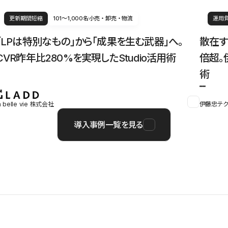
更新期間短縮
101〜1,000名
小売・卸売・物流
運用
「LPは特別なもの」から「成果を生む武器」へ。
散在す
CVR昨年比280%を実現したStudio活用術
倍超。
術
a belle vie 株式会社
伊藤忠テク
導入事例一覧を見る