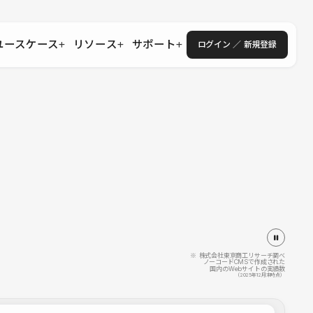
ユースケース
リソース
サポート
ログイン ／ 新規登録
・エンタープライズ
ス
相談窓口
学習コンテンツ
目的に沿ったサポートコンテンツを探す
 Store
Studio Academy
社
よくある質問
ートから始める
公式YouTubeの動画で学ぶ
採用
導入にあたってよくある質問を探す
理店・コンサル
o Showcase
全国ワークショップ
ヘルプセンター
を見る
基本操作を学ぶイベントを探す
トアップ
操作や機能に関するマニュアルを探す
 Community
セミナー
システムステータス
同士で繋がり知見を深める
技術向上に役立つイベントを探す
不具合・障害情報を確認する
 Experts
C
作会社を探す
※ 株式会社東京商工リサーチ調べ
ノーコードCMSで作成された
国内のWebサイトの実績数
 Blog
（2025年12月末時点）
見る
s New