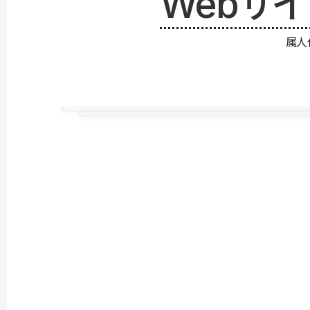
Webサ
属人