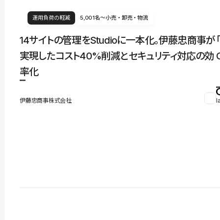
運用負荷の軽減
5,001名〜
小売・卸売・物流
14サイトの管理をStudioに一本化。伊藤忠商事が
実現したコスト40%削減とセキュリティ対応の効
率化
伊藤忠商事株式会社
l