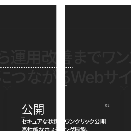
ら運用改善
までワン
につながるWebサイ
公開
02
セキュアな状態でワンクリック公開
高性能なホスティング機能。