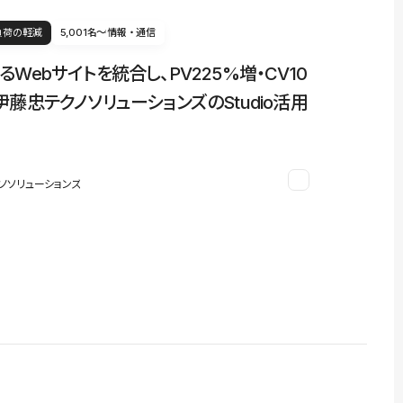
負荷の軽減
5,001名〜
情報・通信
るWebサイトを統合し、PV225%増・CV10
伊藤忠テクノソリューションズのStudio活用
ノソリューションズ