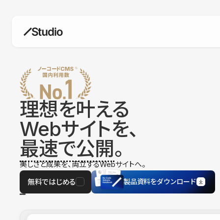
構築
デザインエディタ
コードを書かずにデザイン自体を自
在に
理想を叶える
CMS
Webサイトを、
柔軟なコンテンツ管理システム
最速で公開
。
フォーム
フォーム設置もノーコードで完結
美しさと成果を、両立するWebサイトへ。
SEO
検索エンジン向けの設定項目も充実
無料ではじめる
製品資料をダウンロード