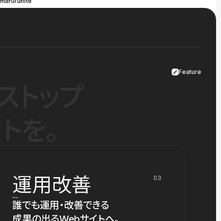
Feature
ストップ
トを。
運用改善
03
誰でも運用・改善できる
成果の出るWebサイトへ。