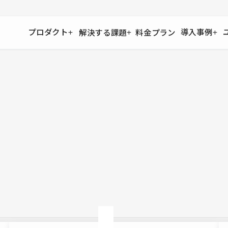
プロダクト
導入事例
解決する課題
料金プラン
運用
より自在に
事例インタビュー
大企業
リソー
お客様からの声をご紹介
サイト運用
Figma to Studio
Studio
制作会
導入企業
安心のバックアップや権限管理
デザインを一瞬でWebサイトに
テンプレ
様々な規模・業種の企業が
広告代
セキュリティ
Lottie for Studio
Studi
Studio Showcase
サイトの安全を守る仕組み
より豊かなアニメーション表現
制作事例
スター
Studioサイトギャラリー
ワークスペース
アクセシビリティ
Studio
複数プロジェクトを一括管理
Webサイトをすべての人に
飲食店
ユーザー
Studio
小売・E
Web制
Studio
ブログを
What'