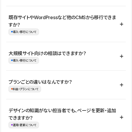
コーポレートサイト、サービスサイト、LP、採用サイト、ブロ
既存サイトやWordPressなど他のCMSから移行できま
グ・メディア、イベントサイト、店舗・商品紹介サイト、ポートフ
すか？
ォリオなど幅広く制作できます。
導入・移行について
制作事例はこちら
はい。既存サイトの構成やコンテンツ、URLを整理したうえで、
大規模サイト向けの相談はできますか？
Studio上に再構築する形で移行できます。 WordPressの場合は、
導入・移行について
XMLファイルを使って投稿記事や固定ページ、カテゴリー、タグな
どの一部データをStudio CMSへインポートできます。ただし、サ
はい。アクセス規模が大きいサイトや、複数部門での運用、権限管
プランごとの違いはなんですか？
イト全体のデザインや設定がそのまま移行されるわけではないた
理、セキュリティ確認、既存システムとの連携など、個別の要件が
料金・プランについて
め、移行後にページ構成やデザイン、CMS設計、URL・リダイレク
ある場合はご相談いただけます。サイトの規模や運用体制に応じ
ト設定などの確認が必要です。
て、適したプランや進め方をご案内します。要件が固まりきってい
公開ページ数、バージョン履歴の期間、CMS利用数の上限、権限
デザインの知識がない担当者でも、ページを更新・追加
ない段階でも、お問い合わせください。
管理の有無などがプランごとに異なります。詳しくは料金プランペ
できますか？
お問合せはこちら
ージをご覧ください。
運用・更新について
料金プランはこちら