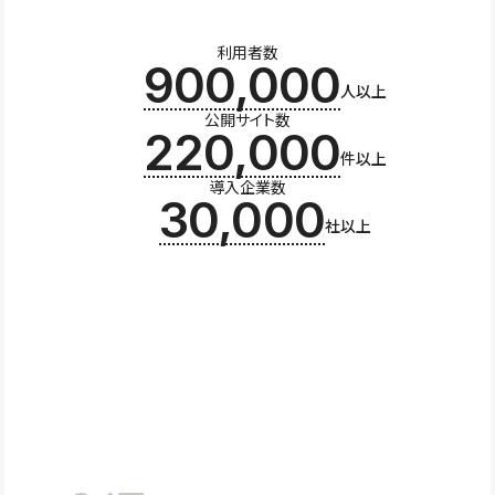
利用者数
900,000
人以上
公開サイト数
220,000
件以上
導入企業数
30,000
社以上