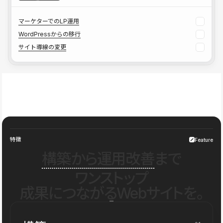
マーケターでのLP運用
WordPressからの移行
サイト導線の変更
特徴
Feature
構築から運用改善
まで
ワンストップ
成果につながるWebサイトを。