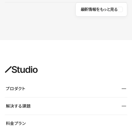
最新情報をもっと見る
プロダクト
構築
解決する課題
デザインエディタ
CMS
サイト種別から探す
料金プラン
コーポレートサイト
フォーム