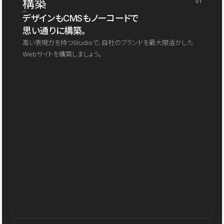
構築
01
デザインもCMSもノーコードで
思い通りに構築。
高い表現力を持つStudioで、自社のブランドを最大限活かした
Webサイトを構築しましょう。