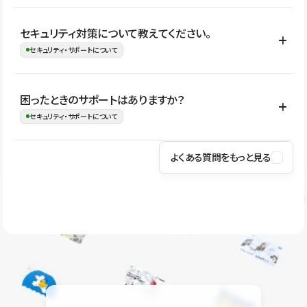
はい。CMSやコンポーネントを活用して更新範囲を設計しておく
セキュリティ対策について教えてください。
ことで、デザインを崩しにくい状態で運用できます。 さらにコン
セキュリティ・サポートについて
テンツ編集モードを使うと、編集できる範囲をテキスト・画像・ア
イコンなどに絞れるため、担当者ごとの見た目のばらつきを抑え
Studioでは、公開サイトやサービスを安全に利用できるよう、通信
困ったときのサポートはありますか？
ながらレイアウトに影響を与えずに更新作業を進めやすくなりま
の暗号化、データ保護、アクセス管理、脆弱性対策など、複数の観
セキュリティ・サポートについて
す。
点からセキュリティ対策を行っています。Studioで公開したサイト
はSSL/TLSによる通信暗号化に対応しており、悪質なスクリプトの
よくある質問をもっと見る
操作方法や機能については、ヘルプセンターでご確認いただけま
実行制限や、不正アクセス・攻撃への対策も実施しています。
す。編集、公開、CMS、フォーム、ドメイン設定など、目的に合
Studioのセキュリティ対策について
わせて記事を検索できます。有人サポート（チャット）は Mini プ
ラン以上のご契約プロジェクトでご利用いただけます。そのほか、
ユーザー同士で質問・相談できるコミュニティもご利用ください。
ヘルプセンターはこちら