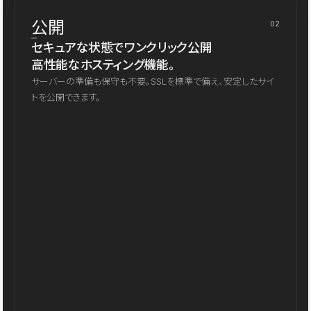
公開
02
セキュアな状態でワンクリック公開
高性能なホスティング機能。
サーバーの準備も保守も不要。SSLを標準で備え、安定したサイ
トを公開できます。