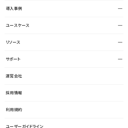
SEO
採用サイト
導入事例
運用
サービスサイト
サイト運用
事例インタビュー
業種から探す
ユースケース
セキュリティ
導入企業
宿泊・レジャー
大企業・エンタープライズ
ワークスペース
サイト制作事例
エンタメ
リソース
より自在に
制作会社
自治体
テンプレートを探す
Figma to Studio
広告代理店・コンサル
サポート
課題から探す
制作会社を探す
Lottie for Studio
スタートアップ
マーケターでのLP運用
総合窓口
サイト制作事例
アクセシビリティ
運営会社
飲食店
よくある質問
WordPressからの移行
ブログ
ヘルプセンター
小売・EC
サイト導線の変更
最新情報
採用情報
システムステータス
Studio Community
学習コンテンツ
利用規約
公式YouTube
全国ワークショップ
ユーザーガイドライン