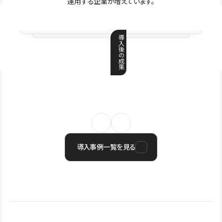
運用する企業が増えています。
導
入
後
の
成
果
導入事例一覧を見る