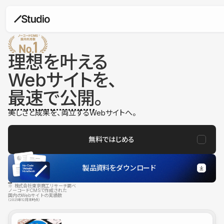
理想を叶える
Webサイトを、
最速で公開
。
美しさと成果を、両立するWebサイトへ。
無料ではじめる
製品資料をダウンロード
※ 株式会社東京商工リサーチ調べ
ノーコードCMSで作成された
国内のWebサイトの実績数
（2025年12月末時点）