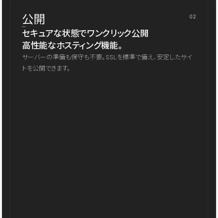
公開
02
セキュアな状態でワンクリック公開
高性能なホスティング機能。
サーバーの準備も保守も不要。SSLを標準で備え、安定したサイ
トを公開できます。