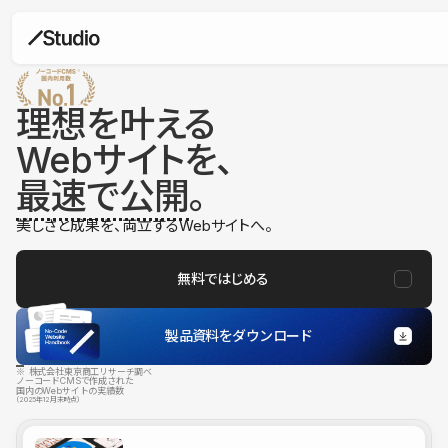
理想を叶える
Webサイトを、
最速で公開
。
美しさと成果を、両立するWebサイトへ。
無料ではじめる
製品資料をダウンロード
※ 株式会社東京商工リサーチ調べ
ノーコードCMSで作成された
国内のWebサイトの実績数
（2025年12月末時点）