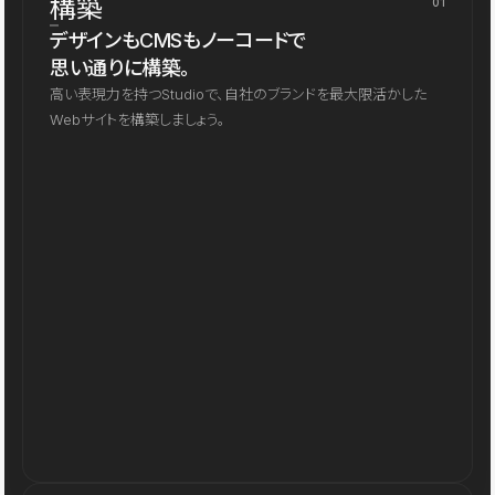
構築
01
デザインもCMSもノーコードで
思い通りに構築。
高い表現力を持つStudioで、自社のブランドを最大限活かした
Webサイトを構築しましょう。