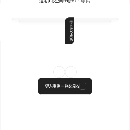
運用する企業が増えています。
導
入
後
の
成
果
導入事例一覧を見る