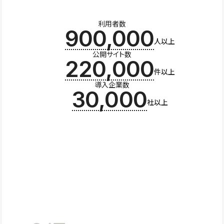
利用者数
900,000
人以上
公開サイト数
220,000
件以上
導入企業数
30,000
社以上