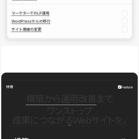
マーケターでのLP運用
WordPressからの移行
サイト導線の変更
特徴
Feature
構築から運用改善
まで
ワンストップ
成果につながるWebサイトを。