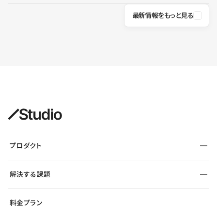
最新情報をもっと見る
プロダクト
構築
解決する課題
デザインエディタ
CMS
サイト種別から探す
料金プラン
コーポレートサイト
フォーム