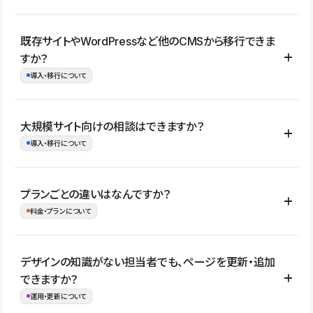
コーポレートサイト、サービスサイト、LP、採用サイト、ブロ
既存サイトやWordPressなど他のCMSから移行できま
グ・メディア、イベントサイト、店舗・商品紹介サイト、ポートフ
すか？
ォリオなど幅広く制作できます。
導入・移行について
制作事例はこちら
はい。既存サイトの構成やコンテンツ、URLを整理したうえで、
大規模サイト向けの相談はできますか？
Studio上に再構築する形で移行できます。 WordPressの場合は、
導入・移行について
XMLファイルを使って投稿記事や固定ページ、カテゴリー、タグな
どの一部データをStudio CMSへインポートできます。ただし、サ
はい。アクセス規模が大きいサイトや、複数部門での運用、権限管
プランごとの違いはなんですか？
イト全体のデザインや設定がそのまま移行されるわけではないた
理、セキュリティ確認、既存システムとの連携など、個別の要件が
料金・プランについて
め、移行後にページ構成やデザイン、CMS設計、URL・リダイレク
ある場合はご相談いただけます。サイトの規模や運用体制に応じ
ト設定などの確認が必要です。
て、適したプランや進め方をご案内します。要件が固まりきってい
公開ページ数、バージョン履歴の期間、CMS利用数の上限、権限
デザインの知識がない担当者でも、ページを更新・追加
ない段階でも、お問い合わせください。
管理の有無などがプランごとに異なります。詳しくは料金プランペ
できますか？
お問合せはこちら
ージをご覧ください。
運用・更新について
料金プランはこちら