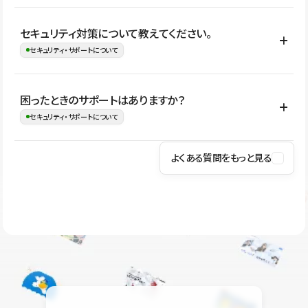
はい。CMSやコンポーネントを活用して更新範囲を設計しておく
セキュリティ対策について教えてください。
ことで、デザインを崩しにくい状態で運用できます。 さらにコン
セキュリティ・サポートについて
テンツ編集モードを使うと、編集できる範囲をテキスト・画像・ア
イコンなどに絞れるため、担当者ごとの見た目のばらつきを抑え
Studioでは、公開サイトやサービスを安全に利用できるよう、通信
困ったときのサポートはありますか？
ながらレイアウトに影響を与えずに更新作業を進めやすくなりま
の暗号化、データ保護、アクセス管理、脆弱性対策など、複数の観
セキュリティ・サポートについて
す。
点からセキュリティ対策を行っています。Studioで公開したサイト
はSSL/TLSによる通信暗号化に対応しており、悪質なスクリプトの
よくある質問をもっと見る
操作方法や機能については、ヘルプセンターでご確認いただけま
実行制限や、不正アクセス・攻撃への対策も実施しています。
す。編集、公開、CMS、フォーム、ドメイン設定など、目的に合
Studioのセキュリティ対策について
わせて記事を検索できます。有人サポート（チャット）は Mini プ
ラン以上のご契約プロジェクトでご利用いただけます。そのほか、
ユーザー同士で質問・相談できるコミュニティもご利用ください。
ヘルプセンターはこちら