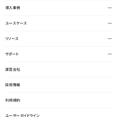
SEO
採用サイト
導入事例
運用
サービスサイト
サイト運用
事例インタビュー
業種から探す
ユースケース
セキュリティ
導入企業
宿泊・レジャー
大企業・エンタープライズ
ワークスペース
サイト制作事例
エンタメ
リソース
より自在に
制作会社
自治体
テンプレートを探す
Figma to Studio
広告代理店・コンサル
サポート
課題から探す
制作会社を探す
Lottie for Studio
スタートアップ
マーケターでのLP運用
総合窓口
サイト制作事例
アクセシビリティ
運営会社
飲食店
よくある質問
WordPressからの移行
ブログ
ヘルプセンター
小売・EC
サイト導線の変更
最新情報
採用情報
システムステータス
Studio Community
学習コンテンツ
利用規約
公式YouTube
全国ワークショップ
ユーザーガイドライン