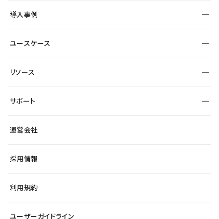
SEO
採用サイト
導入事例
運用
サービスサイト
サイト運用
事例インタビュー
業種から探す
ユースケース
セキュリティ
導入企業
宿泊・レジャー
大企業・エンタープライズ
ワークスペース
サイト制作事例
エンタメ
リソース
より自在に
制作会社
自治体
テンプレートを探す
Figma to Studio
広告代理店・コンサル
サポート
課題から探す
制作会社を探す
Lottie for Studio
スタートアップ
マーケターでのLP運用
総合窓口
サイト制作事例
アクセシビリティ
運営会社
飲食店
よくある質問
WordPressからの移行
ブログ
ヘルプセンター
小売・EC
サイト導線の変更
最新情報
採用情報
システムステータス
Studio Community
学習コンテンツ
利用規約
公式YouTube
全国ワークショップ
ユーザーガイドライン