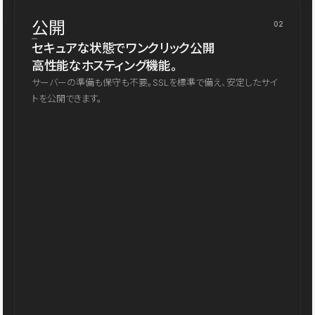
公開
02
セキュアな状態でワンクリック公開
高性能なホスティング機能。
サーバーの準備も保守も不要。SSLを標準で備え、安定したサイ
トを公開できます。