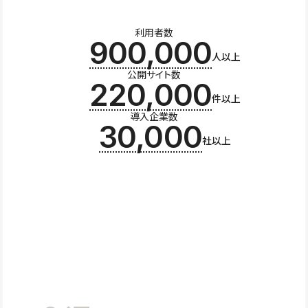
利用者数
900,000
人以上
公開サイト数
220,000
件以上
導入企業数
30,000
社以上