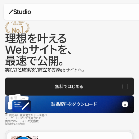
理想を叶える
Webサイトを、
最速で公開
。
美しさと成果を、両立するWebサイトへ。
無料ではじめる
製品資料をダウンロード
※ 株式会社東京商工リサーチ調べ
ノーコードCMSで作成された
国内のWebサイトの実績数
（2025年12月末時点）