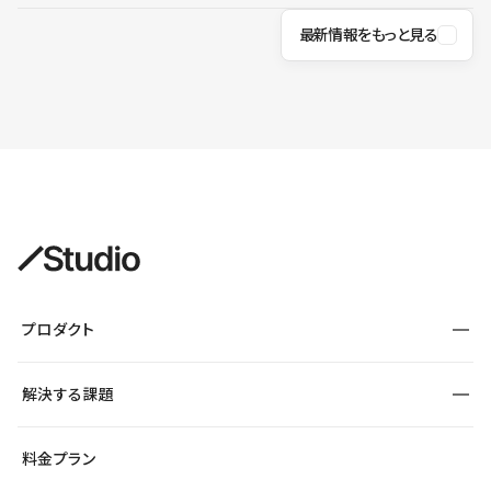
最新情報をもっと見る
プロダクト
構築
解決する課題
デザインエディタ
CMS
サイト種別から探す
料金プラン
コーポレートサイト
フォーム