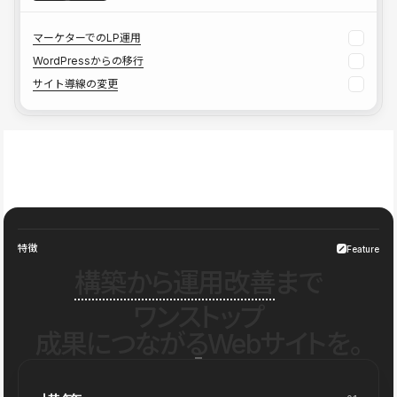
マーケターでのLP運用
WordPressからの移行
サイト導線の変更
特徴
Feature
構築から運用改善
まで
ワンストップ
成果につながるWebサイトを。