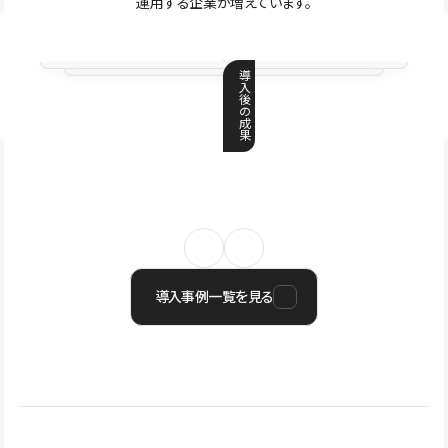
運用する企業が増えています。
導
入
後
の
成
果
導入事例一覧を見る