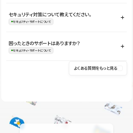
はい。CMSやコンポーネントを活用して更新範囲を設計しておく
セキュリティ対策について教えてください。
ことで、デザインを崩しにくい状態で運用できます。 さらにコン
セキュリティ・サポートについて
テンツ編集モードを使うと、編集できる範囲をテキスト・画像・ア
イコンなどに絞れるため、担当者ごとの見た目のばらつきを抑え
Studioでは、公開サイトやサービスを安全に利用できるよう、通信
困ったときのサポートはありますか？
ながらレイアウトに影響を与えずに更新作業を進めやすくなりま
の暗号化、データ保護、アクセス管理、脆弱性対策など、複数の観
セキュリティ・サポートについて
す。
点からセキュリティ対策を行っています。Studioで公開したサイト
はSSL/TLSによる通信暗号化に対応しており、悪質なスクリプトの
よくある質問をもっと見る
操作方法や機能については、ヘルプセンターでご確認いただけま
実行制限や、不正アクセス・攻撃への対策も実施しています。
す。編集、公開、CMS、フォーム、ドメイン設定など、目的に合
Studioのセキュリティ対策について
わせて記事を検索できます。有人サポート（チャット）は Mini プ
ラン以上のご契約プロジェクトでご利用いただけます。そのほか、
ユーザー同士で質問・相談できるコミュニティもご利用ください。
ヘルプセンターはこちら