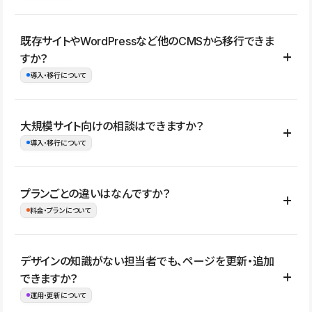
コーポレートサイト、サービスサイト、LP、採用サイト、ブロ
既存サイトやWordPressなど他のCMSから移行できま
グ・メディア、イベントサイト、店舗・商品紹介サイト、ポートフ
すか？
ォリオなど幅広く制作できます。
導入・移行について
制作事例はこちら
はい。既存サイトの構成やコンテンツ、URLを整理したうえで、
大規模サイト向けの相談はできますか？
Studio上に再構築する形で移行できます。 WordPressの場合は、
導入・移行について
XMLファイルを使って投稿記事や固定ページ、カテゴリー、タグな
どの一部データをStudio CMSへインポートできます。ただし、サ
はい。アクセス規模が大きいサイトや、複数部門での運用、権限管
プランごとの違いはなんですか？
イト全体のデザインや設定がそのまま移行されるわけではないた
理、セキュリティ確認、既存システムとの連携など、個別の要件が
料金・プランについて
め、移行後にページ構成やデザイン、CMS設計、URL・リダイレク
ある場合はご相談いただけます。サイトの規模や運用体制に応じ
ト設定などの確認が必要です。
て、適したプランや進め方をご案内します。要件が固まりきってい
公開ページ数、バージョン履歴の期間、CMS利用数の上限、権限
デザインの知識がない担当者でも、ページを更新・追加
ない段階でも、お問い合わせください。
管理の有無などがプランごとに異なります。詳しくは料金プランペ
できますか？
お問合せはこちら
ージをご覧ください。
運用・更新について
料金プランはこちら