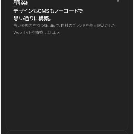
構築
01
デザインもCMSもノーコードで
思い通りに構築。
高い表現力を持つStudioで、自社のブランドを最大限活かした
Webサイトを構築しましょう。