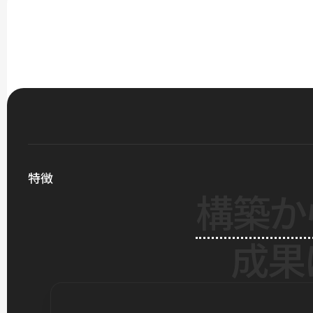
特徴
構築か
成果