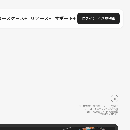
ユースケース
リソース
サポート
ログイン ／ 新規登録
・エンタープライズ
ス
相談窓口
学習コンテンツ
目的に沿ったサポートコンテンツを探す
 Store
Studio Academy
社
よくある質問
ートから始める
公式YouTubeの動画で学ぶ
採用
導入にあたってよくある質問を探す
理店・コンサル
o Showcase
全国ワークショップ
ヘルプセンター
を見る
基本操作を学ぶイベントを探す
トアップ
操作や機能に関するマニュアルを探す
 Community
セミナー
システムステータス
同士で繋がり知見を深める
技術向上に役立つイベントを探す
不具合・障害情報を確認する
 Experts
C
作会社を探す
※ 株式会社東京商工リサーチ調べ
ノーコードCMSで作成された
国内のWebサイトの実績数
 Blog
（2025年12月末時点）
見る
s New