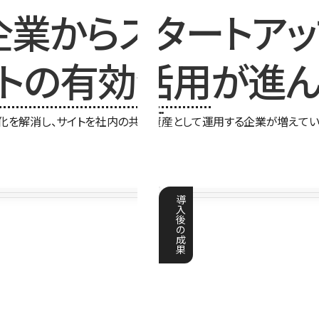
企業からスタートアッ
イトの有効活用
が進ん
化を解消し、サイトを社内の共有資産として運用する企業が増えてい
導
入
後
の
成
果