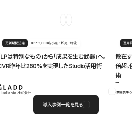
更新期間短縮
101〜1,000名
小売・卸売・物流
運用
「LPは特別なもの」から「成果を生む武器」へ。
散在す
CVR昨年比280%を実現したStudio活用術
倍超。
術
a belle vie 株式会社
伊藤忠テク
導入事例一覧を見る