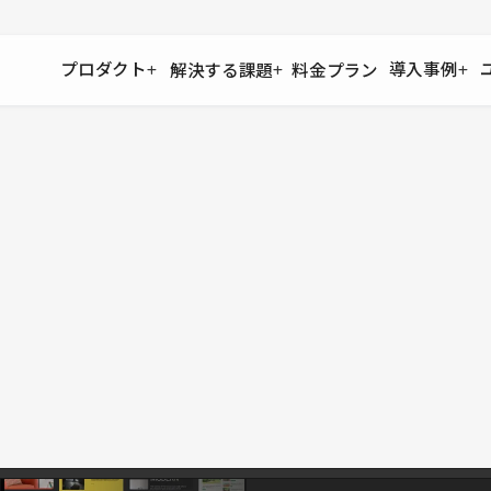
プロダクト
導入事例
解決する課題
料金プラン
運用
より自在に
事例インタビュー
大企業
リソー
お客様からの声をご紹介
サイト運用
Figma to Studio
Studio
制作会
導入企業
安心のバックアップや権限管理
デザインを一瞬でWebサイトに
テンプレ
様々な規模・業種の企業が
広告代
セキュリティ
Lottie for Studio
Studi
Studio Showcase
サイトの安全を守る仕組み
より豊かなアニメーション表現
制作事例
スター
Studioサイトギャラリー
ワークスペース
アクセシビリティ
Studio
複数プロジェクトを一括管理
Webサイトをすべての人に
飲食店
ユーザー
Studio
小売・E
Web制
Studio
ブログを
What'