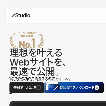
構築
デザインエディタ
コードを書かずにデザイン自体を自
在に
理想を叶える
CMS
Webサイトを、
柔軟なコンテンツ管理システム
最速で公開
。
フォーム
フォーム設置もノーコードで完結
美しさと成果を、両立するWebサイトへ。
SEO
検索エンジン向けの設定項目も充実
無料ではじめる
製品資料をダウンロード