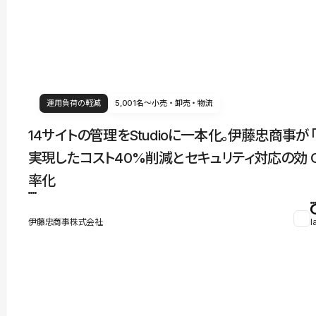
運用負荷の軽減
5,001名〜
小売・卸売・物流
14サイトの管理をStudioに一本化。伊藤忠商事が
実現したコスト40%削減とセキュリティ対応の効
率化
伊藤忠商事株式会社
l