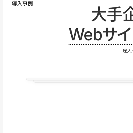
導入事例
大手
Webサ
属人