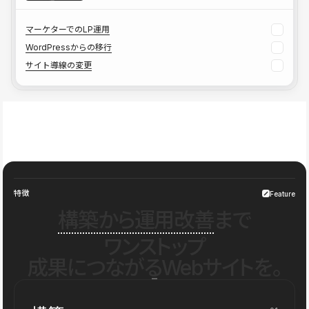
マーケターでのLP運用
WordPressからの移行
サイト導線の変更
特徴
Feature
構築から運用改善
まで
ワンストップ
成果につながるWebサイトを。