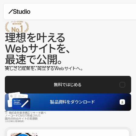
理想を叶える
Webサイトを、
最速で公開
。
美しさと成果を、両立するWebサイトへ。
無料ではじめる
製品資料をダウンロード
※ 株式会社東京商工リサーチ調べ
ノーコードCMSで作成された
国内のWebサイトの実績数
（2025年12月末時点）