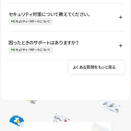
はい。CMSやコンポーネントを活用して更新範囲を設計しておく
セキュリティ対策について教えてください。
ことで、デザインを崩しにくい状態で運用できます。 さらにコン
セキュリティ・サポートについて
テンツ編集モードを使うと、編集できる範囲をテキスト・画像・ア
イコンなどに絞れるため、担当者ごとの見た目のばらつきを抑え
Studioでは、公開サイトやサービスを安全に利用できるよう、通信
困ったときのサポートはありますか？
ながらレイアウトに影響を与えずに更新作業を進めやすくなりま
の暗号化、データ保護、アクセス管理、脆弱性対策など、複数の観
セキュリティ・サポートについて
す。
点からセキュリティ対策を行っています。Studioで公開したサイト
はSSL/TLSによる通信暗号化に対応しており、悪質なスクリプトの
よくある質問をもっと見る
操作方法や機能については、ヘルプセンターでご確認いただけま
実行制限や、不正アクセス・攻撃への対策も実施しています。
す。編集、公開、CMS、フォーム、ドメイン設定など、目的に合
Studioのセキュリティ対策について
わせて記事を検索できます。有人サポート（チャット）は Mini プ
ラン以上のご契約プロジェクトでご利用いただけます。そのほか、
ユーザー同士で質問・相談できるコミュニティもご利用ください。
ヘルプセンターはこちら