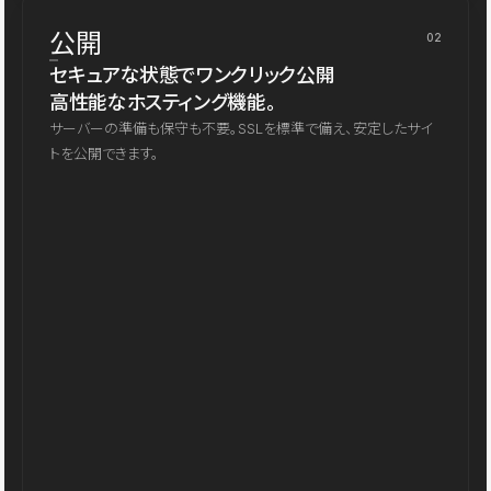
公開
02
セキュアな状態でワンクリック公開
高性能なホスティング機能。
サーバーの準備も保守も不要。SSLを標準で備え、安定したサイ
トを公開できます。