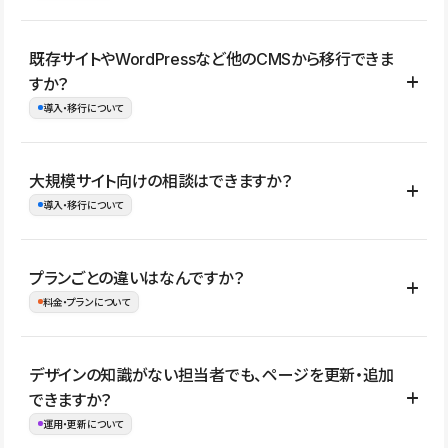
コーポレートサイト、サービスサイト、LP、採用サイト、ブロ
既存サイトやWordPressなど他のCMSから移行できま
グ・メディア、イベントサイト、店舗・商品紹介サイト、ポートフ
すか？
ォリオなど幅広く制作できます。
導入・移行について
制作事例はこちら
はい。既存サイトの構成やコンテンツ、URLを整理したうえで、
大規模サイト向けの相談はできますか？
Studio上に再構築する形で移行できます。 WordPressの場合は、
導入・移行について
XMLファイルを使って投稿記事や固定ページ、カテゴリー、タグな
どの一部データをStudio CMSへインポートできます。ただし、サ
はい。アクセス規模が大きいサイトや、複数部門での運用、権限管
プランごとの違いはなんですか？
イト全体のデザインや設定がそのまま移行されるわけではないた
理、セキュリティ確認、既存システムとの連携など、個別の要件が
料金・プランについて
め、移行後にページ構成やデザイン、CMS設計、URL・リダイレク
ある場合はご相談いただけます。サイトの規模や運用体制に応じ
ト設定などの確認が必要です。
て、適したプランや進め方をご案内します。要件が固まりきってい
公開ページ数、バージョン履歴の期間、CMS利用数の上限、権限
デザインの知識がない担当者でも、ページを更新・追加
ない段階でも、お問い合わせください。
管理の有無などがプランごとに異なります。詳しくは料金プランペ
できますか？
お問合せはこちら
ージをご覧ください。
運用・更新について
料金プランはこちら