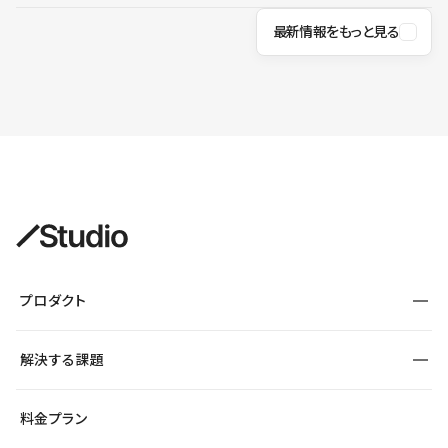
最新情報をもっと見る
プロダクト
構築
解決する課題
デザインエディタ
CMS
サイト種別から探す
料金プラン
コーポレートサイト
フォーム