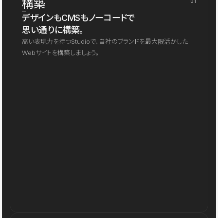
構築
01
デザインもCMSもノーコードで
思い通りに構築。
高い表現力を持つStudioで、自社のブランドを最大限活かした
Webサイトを構築しましょう。