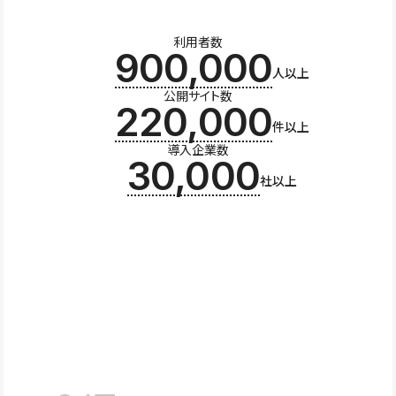
利用者数
900,000
人以上
公開サイト数
220,000
件以上
導入企業数
30,000
社以上