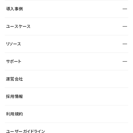
SEO
採用サイト
導入事例
運用
サービスサイト
サイト運用
事例インタビュー
業種から探す
ユースケース
セキュリティ
導入企業
宿泊・レジャー
大企業・エンタープライズ
ワークスペース
サイト制作事例
エンタメ
リソース
より自在に
制作会社
自治体
テンプレートを探す
Figma to Studio
広告代理店・コンサル
サポート
課題から探す
制作会社を探す
Lottie for Studio
スタートアップ
マーケターでのLP運用
総合窓口
サイト制作事例
アクセシビリティ
運営会社
飲食店
よくある質問
WordPressからの移行
ブログ
ヘルプセンター
小売・EC
サイト導線の変更
最新情報
採用情報
システムステータス
Studio Community
学習コンテンツ
利用規約
公式YouTube
全国ワークショップ
ユーザーガイドライン