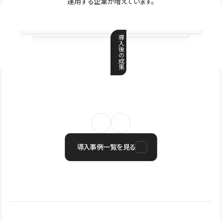
運用する企業が増えています。
導
入
後
の
成
果
導入事例一覧を見る