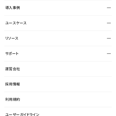
SEO
採用サイト
導入事例
運用
サービスサイト
サイト運用
事例インタビュー
業種から探す
ユースケース
セキュリティ
導入企業
宿泊・レジャー
大企業・エンタープライズ
ワークスペース
サイト制作事例
エンタメ
リソース
より自在に
制作会社
自治体
テンプレートを探す
Figma to Studio
広告代理店・コンサル
サポート
課題から探す
制作会社を探す
Lottie for Studio
スタートアップ
マーケターでのLP運用
総合窓口
サイト制作事例
アクセシビリティ
運営会社
飲食店
よくある質問
WordPressからの移行
ブログ
ヘルプセンター
小売・EC
サイト導線の変更
最新情報
採用情報
システムステータス
Studio Community
学習コンテンツ
利用規約
公式YouTube
全国ワークショップ
ユーザーガイドライン