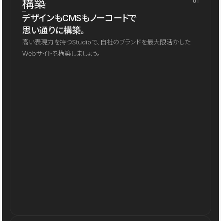
構築
01
デザインもCMSもノーコードで
思い通りに構築。
高い表現力を持つStudioで、自社のブランドを最大限活かした
Webサイトを構築しましょう。