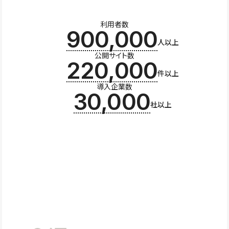
利用者数
900,000
人以上
公開サイト数
220,000
件以上
導入企業数
30,000
社以上