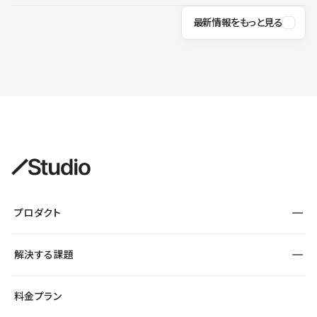
最新情報をもっと見る
プロダクト
構築
解決する課題
デザインエディタ
CMS
サイト種別から探す
料金プラン
コーポレートサイト
フォーム