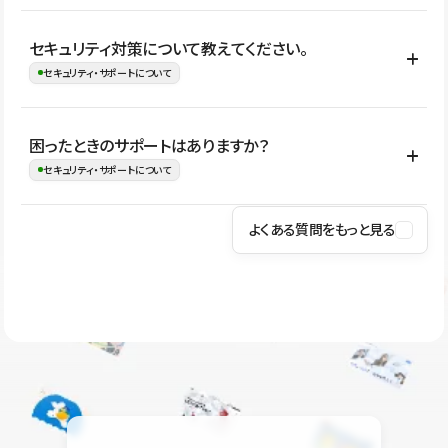
はい。CMSやコンポーネントを活用して更新範囲を設計しておく
セキュリティ対策について教えてください。
ことで、デザインを崩しにくい状態で運用できます。 さらにコン
セキュリティ・サポートについて
テンツ編集モードを使うと、編集できる範囲をテキスト・画像・ア
イコンなどに絞れるため、担当者ごとの見た目のばらつきを抑え
Studioでは、公開サイトやサービスを安全に利用できるよう、通信
困ったときのサポートはありますか？
ながらレイアウトに影響を与えずに更新作業を進めやすくなりま
の暗号化、データ保護、アクセス管理、脆弱性対策など、複数の観
セキュリティ・サポートについて
す。
点からセキュリティ対策を行っています。Studioで公開したサイト
はSSL/TLSによる通信暗号化に対応しており、悪質なスクリプトの
よくある質問をもっと見る
操作方法や機能については、ヘルプセンターでご確認いただけま
実行制限や、不正アクセス・攻撃への対策も実施しています。
す。編集、公開、CMS、フォーム、ドメイン設定など、目的に合
Studioのセキュリティ対策について
わせて記事を検索できます。有人サポート（チャット）は Mini プ
ラン以上のご契約プロジェクトでご利用いただけます。そのほか、
ユーザー同士で質問・相談できるコミュニティもご利用ください。
ヘルプセンターはこちら