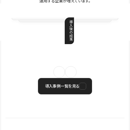
運用する企業が増えています。
導
入
後
の
成
果
導入事例一覧を見る