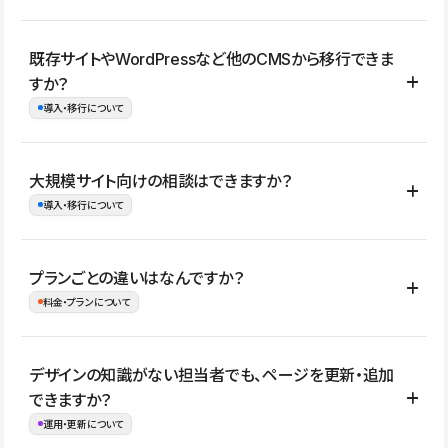
コーポレートサイト、サービスサイト、LP、採用サイト、ブロ
既存サイトやWordPressなど他のCMSから移行できま
グ・メディア、イベントサイト、店舗・商品紹介サイト、ポートフ
すか？
ォリオなど幅広く制作できます。
導入・移行について
制作事例はこちら
はい。既存サイトの構成やコンテンツ、URLを整理したうえで、
大規模サイト向けの相談はできますか？
Studio上に再構築する形で移行できます。 WordPressの場合は、
導入・移行について
XMLファイルを使って投稿記事や固定ページ、カテゴリー、タグな
どの一部データをStudio CMSへインポートできます。ただし、サ
はい。アクセス規模が大きいサイトや、複数部門での運用、権限管
プランごとの違いはなんですか？
イト全体のデザインや設定がそのまま移行されるわけではないた
理、セキュリティ確認、既存システムとの連携など、個別の要件が
料金・プランについて
め、移行後にページ構成やデザイン、CMS設計、URL・リダイレク
ある場合はご相談いただけます。サイトの規模や運用体制に応じ
ト設定などの確認が必要です。
て、適したプランや進め方をご案内します。要件が固まりきってい
公開ページ数、バージョン履歴の期間、CMS利用数の上限、権限
デザインの知識がない担当者でも、ページを更新・追加
ない段階でも、お問い合わせください。
管理の有無などがプランごとに異なります。詳しくは料金プランペ
できますか？
お問合せはこちら
ージをご覧ください。
運用・更新について
料金プランはこちら