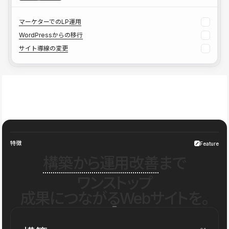
マーケターでのLP運用
WordPressからの移行
サイト導線の変更
特徴
Feature
構築から運用改善
まで
ワンストップ
成果につながるWebサイトを。