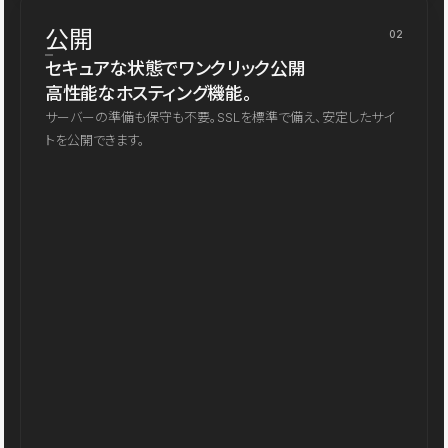
公開
02
セキュアな状態でワンクリック公開
高性能なホスティング機能。
サーバーの準備も保守も不要。SSLを標準で備え、安定したサイ
トを公開できます。