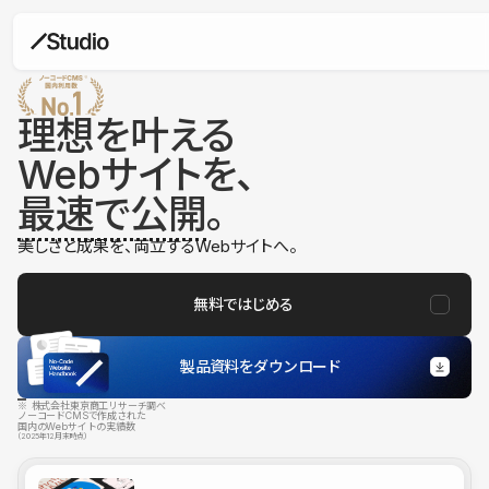
理想を叶える
Webサイトを、
最速で公開
。
美しさと成果を、両立するWebサイトへ。
無料ではじめる
製品資料をダウンロード
※ 株式会社東京商工リサーチ調べ
ノーコードCMSで作成された
国内のWebサイトの実績数
（2025年12月末時点）