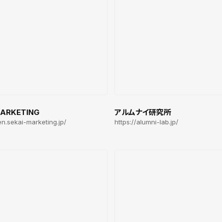
MARKETING
アルムナイ研究所
en.sekai-marketing.jp/
https://alumni-lab.jp/