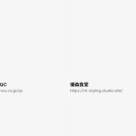
-QC
優森食堂
nou.co.jp/qc
https://nt-styling.studio.site/