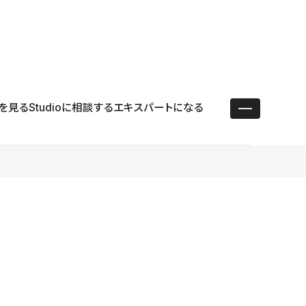
ユースケース
リソース
サポート
ログイン ／ 新規登録
・エンタープライズ
ス
相談窓口
学習コンテンツ
目的に沿ったサポートコンテンツを探す
を見る
Studioに相談する
エキスパートになる
 Store
Studio Academy
社
よくある質問
ートから始める
公式YouTubeの動画で学ぶ
採用
導入にあたってよくある質問を探す
理店・コンサル
o Showcase
全国ワークショップ
ヘルプセンター
を見る
基本操作を学ぶイベントを探す
トアップ
操作や機能に関するマニュアルを探す
 Community
セミナー
システムステータス
同士で繋がり知見を深める
技術向上に役立つイベントを探す
不具合・障害情報を確認する
 Experts
C
作会社を探す
 Blog
見る
s New
を確認する