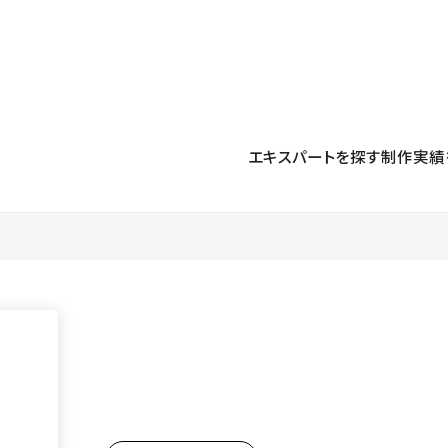
プロダクト
導入事例
解決する課題
料金プラン
運用
より自在に
事例インタビュー
大企業
リソー
お客様からの声をご紹介
エキスパートを探す
制作実績
サイト運用
Figma to Studio
Studio
制作会
導入企業
安心のバックアップや権限管理
デザインを一瞬でWebサイトに
テンプレ
様々な規模・業種の企業が
広告代
セキュリティ
Lottie for Studio
Studi
Studio Showcase
サイトの安全を守る仕組み
より豊かなアニメーション表現
制作事例
スター
Studioサイトギャラリー
ワークスペース
アクセシビリティ
Studio
複数プロジェクトを一括管理
Webサイトをすべての人に
飲食店
ユーザー
Studio
小売・E
Web制
Studio
ブログを
What'
最新情報