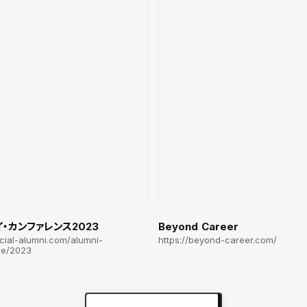
・カンファレンス2023
Beyond Career
ficial-alumni.com/alumni-
https://beyond-career.com/
ce/2023