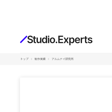
構築
デザインエディタ
コードを書かずにデザイン自体を自
在に
CMS
keyboard_arrow_right
keyboard_arrow_right
トップ
制作実績
アルムナイ研究所
柔軟なコンテンツ管理システム
フォーム
フォーム設置もノーコードで完結
SEO
検索エンジン向けの設定項目も充実