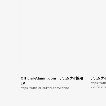
Official-Alumni.com｜アルムナイ採用
アルムナイ
LP
https://of
conferen
https://official-alumni.com/rehire