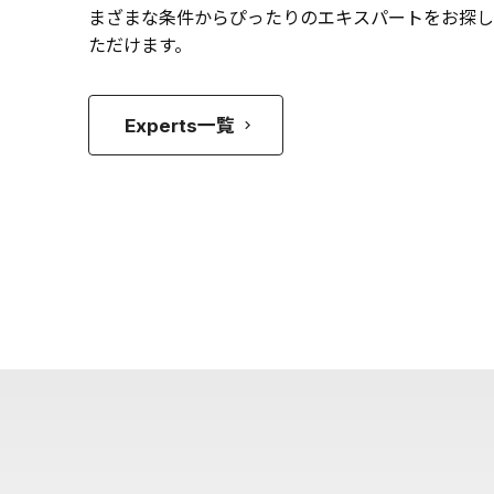
まざまな条件からぴったりのエキスパートをお探し
ただけます。
Experts一覧
keyboard_arrow_right